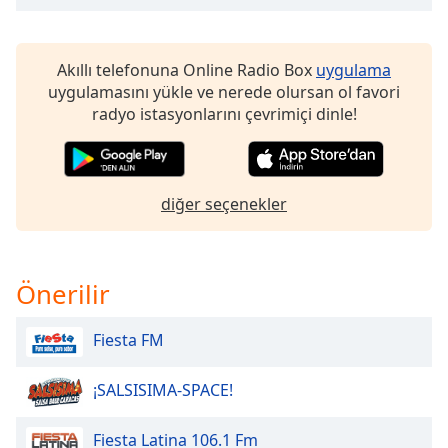
of
dialog
window.
Akıllı telefonuna Online Radio Box
uygulama
Escape
uygulamasını yükle ve nerede olursan ol favori
will
radyo istasyonlarını çevrimiçi dinle!
cancel
and
close
the
diğer seçenekler
window.
Text
Color
Önerilir
Opacity
Fiesta FM
¡SALSISIMA-SPACE!
Text
Background
Color
Fiesta Latina 106.1 Fm