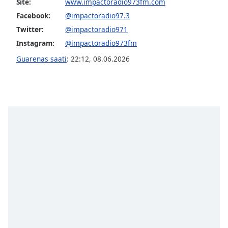
opens
Site:
www.impactoradio973fm.com
subtitles
Facebook:
@impactoradio97.3
settings
Twitter:
@impactoradio971
dialog
Instagram:
@impactoradio973fm
subtitles
off
,
Guarenas saati
:
22:12
,
08.06.2026
selected
Audio
Track
Picture-
in-
Picture
Fullscreen
This
is
a
modal
window.
Beginning