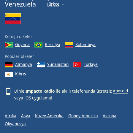
Venezuela
Türkçe
Komşu ülkeler
Guyana
Brezilya
Kolombiya
Popüler ülkeler
Almanya
Yunanistan
Türkiye
Kıbrıs
Dinle
Impacto Radio
ile akıllı telefonunda ücretsiz
Android
veya
iOS
uygulama!
Afrika
Asya
Kuzey Amerika
Güney Amerika
Avrupa
Okyanusya