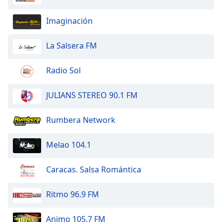
Imaginación
Opacity
La Salsera FM
Caption
Area
Radio Sol
Background
Color
JULIANS STEREO 90.1 FM
Opacity
Rumbera Network
Font
Melao 104.1
Size
Caracas. Salsa Romántica
Text
Edge
Ritmo 96.9 FM
Style
Animo 105.7 FM