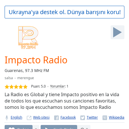
loading.
Play
Ukrayna'ya destek ol. Dünya barışını koru!
Video
Play
Skip
Backward
Skip
Forward
Mute
Current
Impacto Radio
Time
0:00
/
Guarenas, 97.3 MHz FM
Duration
-:-
salsa
merengue
Loaded
:
0.00%
Puan:
5.0
Yorumlar
:
1
Stream
La Radio es Global y tiene Impacto positivo en la vida
Type
LIVE
de todos los que escuchan sus canciones favoritas,
somos lo que escuchamos somos Impacto Radio
Seek to
live,
currently
English
Web sitesi
behind
live
LIVE