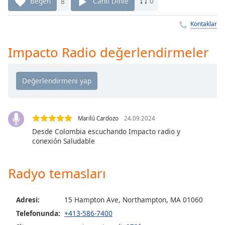
Remaining
Beğen
8
Canlı Dinle
0
Time
-
-:-
Kontaklar
1x
Impacto Radio değerlendirmeler
Playback
Rate
Chapters
Chapters
Marilú Cardozo
24.09.2024
Descriptions
Desde Colombia escuchando Impacto radio y
conexión Saludable
descriptions
off
,
selected
Radyo temasları
Subtitles
Adresi:
15 Hampton Ave, Northampton, MA 01060
subtitles
Telefonunda:
+413-586-7400
settings
,