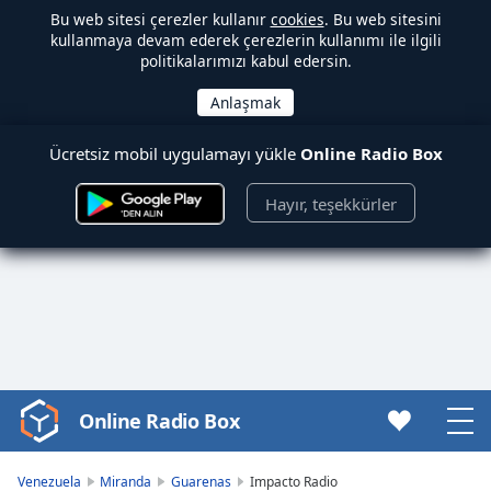
Bu web sitesi çerezler kullanır
cookies
. Bu web sitesini
kullanmaya devam ederek çerezlerin kullanımı ile ilgili
politikalarımızı kabul edersin.
Ücretsiz mobil uygulamayı yükle
Online Radio Box
Hayır, teşekkürler
Online Radio Box
Video
Player
is
Venezuela
Miranda
Guarenas
Impacto Radio