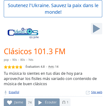
Play
Soutenez l'Ukraine. Sauvez la paix dans le
Video
monde!
Play
Skip
Backward
Skip
Forward
Mute
Current
Time
0:00
Clásicos 101.3 FM
/
Duration
-:-
pop
90s
80s
hits
Loaded
:
0.00%
Évaluation:
4.8
Avis
:
14
Stream
Tu música lo sientes en tus días de hoy para
Type
LIVE
aprovechar los fisiles más variado con contenido de
Seek to
música de buen clásicos
live,
currently
Español
Site web
behind
live
LIVE
Remaining
J’aime
74
Écouter
1