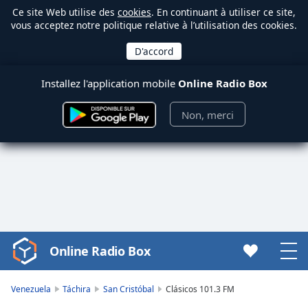
Ce site Web utilise des
cookies
. En continuant à utiliser ce site,
vous acceptez notre politique relative à l’utilisation des cookies.
Installez l'application mobile
Online Radio Box
Non, merci
Online Radio Box
Video
Player
is
Venezuela
Táchira
San Cristóbal
Clásicos 101.3 FM
loading.