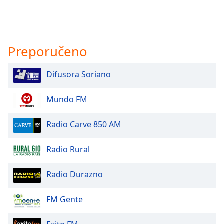
Preporučeno
Difusora Soriano
Mundo FM
Radio Carve 850 AM
Radio Rural
Radio Durazno
FM Gente