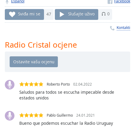
Remaining
Español
Time
-
-:-
Sviđa mi se
47
Slušajte uživo
0
1x
Kontakti
Playback
Rate
Radio Cristal ocjene
Chapters
Chapters
Descriptions
Roberto Porto
02.04.2022
descriptions
off
,
Saludos para todos se escucha impecable desde
estados unidos
selected
Subtitles
Pablo Guillermo
24.01.2021
subtitles
Bueno que podemos escuchar la Radio Uruguay
settings
,