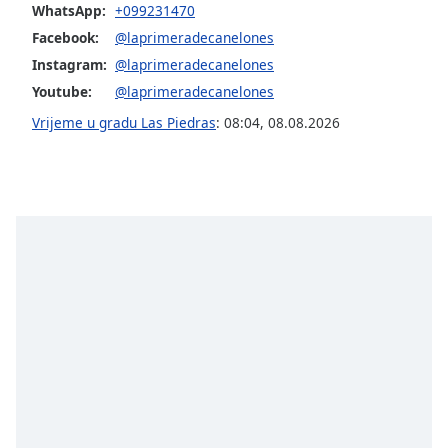
WhatsApp:
+099231470
Font
Facebook:
@laprimeradecanelones
Family
Instagram:
@laprimeradecanelones
Youtube:
@laprimeradecanelones
Reset
Vrijeme u gradu Las Piedras
:
08:04
,
08.08.2026
Done
Close
Modal
Dialog
End
of
dialog
window.