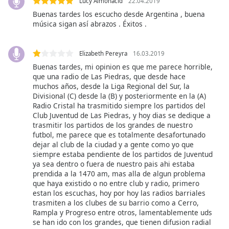
Lucy Almonacid
22.04.2019
of
Buenas tardes los escucho desde Argentina , buena
dialog
música sigan así abrazos . Éxitos .
window.
Escape
will
Elizabeth Pereyra
16.03.2019
cancel
Buenas tardes, mi opinion es que me parece horrible,
and
que una radio de Las Piedras, que desde hace
close
muchos años, desde la Liga Regional del Sur, la
the
Divisional (C) desde la (B) y posteriormente en la (A)
window.
Radio Cristal ha trasmitido siempre los partidos del
Club Juventud de Las Piedras, y hoy dias se dedique a
trasmitir los partidos de los grandes de nuestro
Text
futbol, me parece que es totalmente desafortunado
Color
dejar al club de la ciudad y a gente como yo que
siempre estaba pendiente de los partidos de Juventud
ya sea dentro o fuera de nuestro pais ahi estaba
Opacity
prendida a la 1470 am, mas alla de algun problema
que haya existido o no entre club y radio, primero
estan los escuchas, hoy por hoy las radios barriales
Text
trasmiten a los clubes de su barrio como a Cerro,
Background
Rampla y Progreso entre otros, lamentablemente uds
Color
se han ido con los grandes, que tienen difusion radial