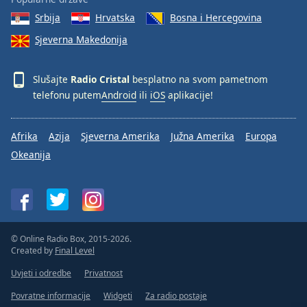
Srbija
Hrvatska
Bosna i Hercegovina
Sjeverna Makedonija
Slušajte
Radio Cristal
besplatno na svom pametnom
telefonu putem
Android
ili
iOS
aplikacije!
Afrika
Azija
Sjeverna Amerika
Južna Amerika
Europa
Okeanija
© Online Radio Box, 2015-2026.
Created by
Final Level
Uvjeti i odredbe
Privatnost
Povratne informacije
Widgeti
Za radio postaje