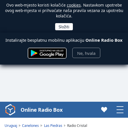
Ovo web-mjesto koristi kolačiće
cookies
. Nastavkom upotrebe
ovog web-mjesta vi prihvaćate naša pravila vezana za upotrebu
kolačića.
Instalirajte besplatnu mobilnu aplikaciju
Online Radio Box
Ne, hvala
Online Radio Box
Video
Player
is
Urugvaj
Canelones
Las Piedras
Radio Cristal