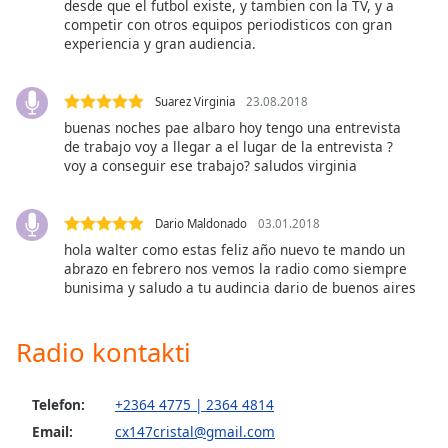
desde que el futbol existe, y tambien con la TV, y a
competir con otros equipos periodisticos con gran
Opacity
experiencia y gran audiencia.
Caption
Suarez Virginia
23.08.2018
Area
buenas noches pae albaro hoy tengo una entrevista
Background
de trabajo voy a llegar a el lugar de la entrevista ?
voy a conseguir ese trabajo? saludos virginia
Color
Opacity
Dario Maldonado
03.01.2018
hola walter como estas feliz año nuevo te mando un
abrazo en febrero nos vemos la radio como siempre
Font
bunisima y saludo a tu audincia dario de buenos aires
Size
Radio kontakti
Text
Edge
Telefon:
+2364 4775 | 2364 4814
Style
Email:
cx147cristal@gmail.com