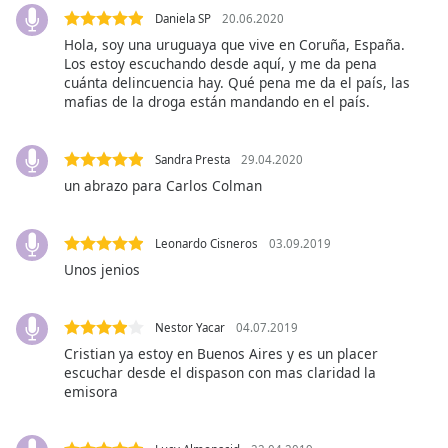
opens
Daniela SP
20.06.2020
subtitles
settings
Hola, soy una uruguaya que vive en Coruña, España.
Los estoy escuchando desde aquí, y me da pena
dialog
cuánta delincuencia hay. Qué pena me da el país, las
subtitles
mafias de la droga están mandando en el país.
off
,
selected
Sandra Presta
29.04.2020
Audio
un abrazo para Carlos Colman
Track
Picture-
in-
Leonardo Cisneros
03.09.2019
Picture
Unos jenios
Fullscreen
This
is
Nestor Yacar
04.07.2019
a
Cristian ya estoy en Buenos Aires y es un placer
modal
escuchar desde el dispason con mas claridad la
window.
emisora
Beginning