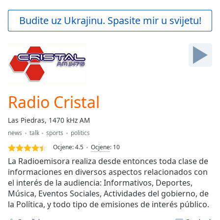
loading.
Play
Budite uz Ukrajinu. Spasite mir u svijetu!
Video
Play
Skip
Backward
Skip
Forward
Mute
Current
Radio Cristal
Time
0:00
/
Las Piedras, 1470 kHz AM
Duration
-:-
news
talk
sports
politics
Loaded
:
0.00%
Ocjene:
4.5
Ocjene
:
10
Stream
La Radioemisora realiza desde entonces toda clase de
Type
LIVE
informaciones en diversos aspectos relacionados con
el interés de la audiencia: Informativos, Deportes,
Seek to
live,
Música, Eventos Sociales, Actividades del gobierno, de
currently
la Política, y todo tipo de emisiones de interés público.
behind
live
LIVE