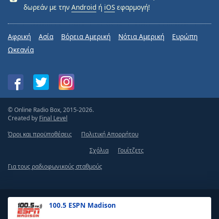
δωρεάν με την
Android
ή
iOS
εφαρμογή!
Αφρική
Ασία
Βόρεια Αμερική
Νότια Αμερική
Ευρώπη
Ωκεανία
© Online Radio Box, 2015-2026.
Created by
Final Level
Όροι και προϋποθέσεις
Πολιτική Απορρήτου
Σχόλια
Γουίτζετς
Για τους ραδιοφωνικούς σταθμούς
100.5 ESPN Madison