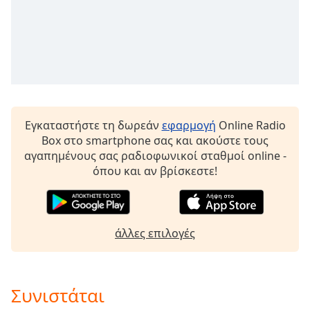
Beginning
of
dialog
window.
Escape
will
cancel
and
close
Εγκαταστήστε τη δωρεάν
εφαρμογή
Online Radio
the
Box στο smartphone σας και ακούστε τους
window.
αγαπημένους σας ραδιοφωνικοί σταθμοί online -
όπου και αν βρίσκεστε!
Text
Color
άλλες επιλογές
Opacity
Text
Συνιστάται
Background