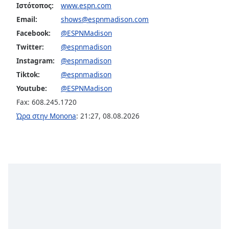
Ιστότοπος:
www.espn.com
opens
subtitles
Email:
shows@espnmadison.com
settings
Facebook:
@ESPNMadison
dialog
Twitter:
@espnmadison
subtitles
Instagram:
@espnmadison
off
,
Tiktok:
@espnmadison
selected
Youtube:
@ESPNMadison
Audio
Fax: 608.245.1720
Track
Ώρα στην Monona
:
21:27
,
08.08.2026
Picture-
in-
Picture
Fullscreen
This
is
a
modal
window.