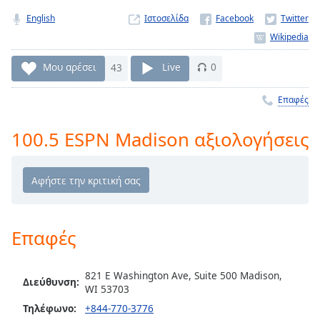
Remaining
English
Ιστοσελίδα
Time
-
-:-
Μου αρέσει
43
Live
0
1x
Playback
Επαφές
Rate
Chapters
100.5 ESPN Madison αξιολογήσεις
Chapters
Descriptions
descriptions
off
,
Επαφές
selected
Subtitles
821 E Washington Ave, Suite 500 Madison,
Διεύθυνση:
WI 53703
subtitles
Τηλέφωνο:
+844-770-3776
settings
,