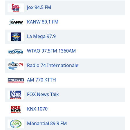
Color
Jox 94.5 FM
Opacity
KANW 89.1 FM
Caption
La Mega 97.9
Area
Background
WTAQ 97.5FM 1360AM
Color
Radio 74 Internationale
Opacity
AM 770 KTTH
Font
Size
FOX News Talk
KNX 1070
Text
Edge
Style
Manantial 89.9 FM