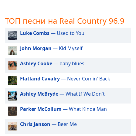
opens
subtitles
settings
ТОП песни на Real Country 96.9
dialog
subtitles
Luke Combs
— Used to You
off
,
selected
John Morgan
— Kid Myself
Audio
Track
Ashley Cooke
— baby blues
Picture-
Flatland Cavalry
— Never Comin' Back
in-
Picture
Fullscreen
Ashley McBryde
— What If We Don't
This
is
Parker McCollum
— What Kinda Man
a
modal
window.
Chris Janson
— Beer Me