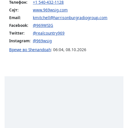
Телефон:
+1 540-432-1128
Font
Сајт:
www.969wsig.com
Family
Email:
kmitchell@harrisonburgradiogroup.com
Facebook:
@969WSIG
Twitter:
@realcountry969
Reset
Done
Instagram:
@969wsig
Close
Време во Shenandoah
:
06:04
,
08.10.2026
Modal
Dialog
End
of
dialog
window.