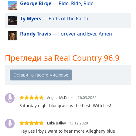
Beginning
George Birge
— Ride, Ride, Ride
of
dialog
Ty Myers
— Ends of the Earth
window.
Escape
Randy Travis
— Forever and Ever, Amen
will
cancel
and
close
Прегледи за Real Country 96.9
the
window.
Text
Color
Angela McDaniel
26.03.2022
Opacity
Saturday night bluegrass is the best! With Les!
Text
Luke Bailey
13.12.2020
Background
Hey Les irby I want to hear more Allegheny blue