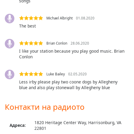
Color
songs
Opacity
Michael Albright
01.08.2020
The best
Caption
Area
Brian Conlon
28.06.2020
Background
I like your station because you play good music. Brian
Color
Conlon
Opacity
Luke Bailey
02.05.2020
Less irby please play two coone dogs by Allegheny
blue and also play stonewall by Allegheny blue
Font
Size
Контакти на радиото
Text
Edge
1820 Heritage Center Way, Harrisonburg, VA
Адреса:
Style
22801