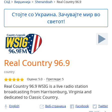
is
САД
Вирџинија
Shenandoah
Real Country 96.9
loading.
Play
Стојте со Украина. Зачувајте мир во
Video
светот!
Play
Skip
Backward
Skip
Forward
Mute
Current
Time
0:00
Real Country 96.9
/
Duration
-:-
country
Loaded
:
0.00%
Оцена:
5.0
Прегледи
:
5
Stream
Real Country 96.9 WSIG is a live radio station
Type
LIVE
broadcasting from Harrisonburg, Virginia and
Seek to
dedicated to Classic Country.
live,
currently
English
Веб-страница
behind
live
LIVE