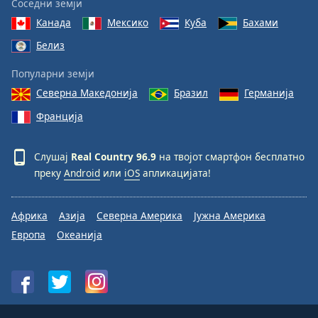
Соседни земји
Канада
Мексико
Куба
Бахами
Белиз
Популарни земји
Северна Македонија
Бразил
Германија
Франција
Слушај
Real Country 96.9
на твојот смартфон бесплатно
преку
Android
или
iOS
апликацијата!
Африка
Азија
Северна Америка
Јужна Америка
Европа
Океанија