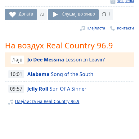
Remaining
Time
-
Допаѓа
72
Слушај во живо
1
-:-
Плејлиста
Контакти
1x
Playback
На воздух Real Country 96.9
Rate
Chapters
Лајв
Jo Dee Messina
Lesson In Leavin'
Chapters
10:01
Alabama
Song of the South
Descriptions
09:57
Jelly Roll
Son Of A Sinner
descriptions
off
,
Плејлиста на Real Country 96.9
selected
Subtitles
subtitles
settings
,