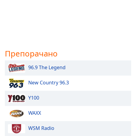
Препорачано
96.9 The Legend
New Country 96.3
Y100
WAXX
WSM Radio