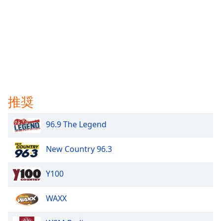
推奨
96.9 The Legend
New Country 96.3
Y100
WAXX