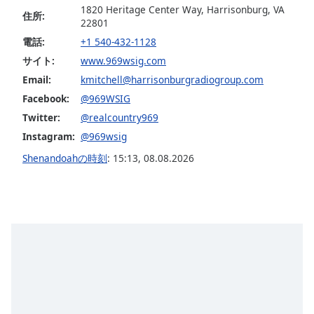
1820 Heritage Center Way, Harrisonburg, VA
住所:
22801
Font
Family
電話:
+1 540-432-1128
サイト:
www.969wsig.com
Email:
kmitchell@harrisonburgradiogroup.com
Reset
Facebook:
@969WSIG
Done
Close
Twitter:
@realcountry969
Modal
Dialog
Instagram:
@969wsig
End
Shenandoahの時刻
:
15:13
,
08.08.2026
of
dialog
window.