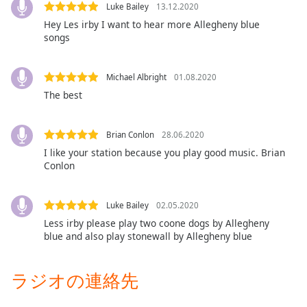
Color
Luke Bailey
13.12.2020
Hey Les irby I want to hear more Allegheny blue
songs
Opacity
Michael Albright
01.08.2020
Caption
The best
Area
Background
Color
Brian Conlon
28.06.2020
I like your station because you play good music. Brian
Opacity
Conlon
Font
Luke Bailey
02.05.2020
Size
Less irby please play two coone dogs by Allegheny
blue and also play stonewall by Allegheny blue
Text
ラジオの連絡先
Edge
Style