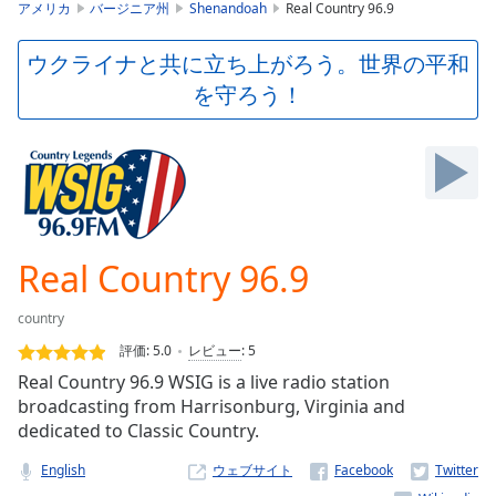
is
アメリカ
バージニア州
Shenandoah
Real Country 96.9
loading.
Play
ウクライナと共に立ち上がろう。世界の平和
Video
を守ろう！
Play
Skip
Backward
Skip
Forward
Mute
Current
Time
0:00
Real Country 96.9
/
Duration
-:-
country
Loaded
:
0.00%
評価:
5.0
レビュー
:
5
Stream
Real Country 96.9 WSIG is a live radio station
Type
LIVE
broadcasting from Harrisonburg, Virginia and
Seek to
dedicated to Classic Country.
live,
currently
English
ウェブサイト
behind
live
LIVE