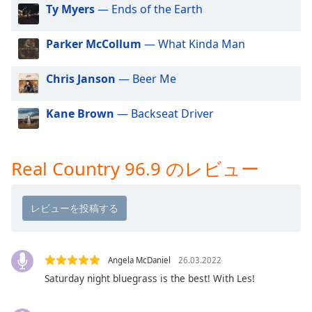
Beginning
Ty Myers
— Ends of the Earth
of
dialog
Parker McCollum
— What Kinda Man
window.
Escape
will
Chris Janson
— Beer Me
cancel
and
Kane Brown
— Backseat Driver
close
the
window.
Real Country 96.9 のレビュー
Text
Color
Opacity
Angela McDaniel
26.03.2022
Saturday night bluegrass is the best! With Les!
Text
Background