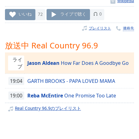
Remaining
Time
-
いいね
72
ライブで聴く
0
-:-
プレイリスト
連絡先
1x
Playback
放送中 Real Country 96.9
Rate
Chapters
ライ
Jason Aldean
How Far Does A Goodbye Go
ブ
Chapters
19:04
GARTH BROOKS - PAPA LOVED MAMA
Descriptions
descriptions
19:00
Reba McEntire
One Promise Too Late
off
,
selected
Real Country 96.9のプレイリスト
Subtitles
subtitles
settings
,