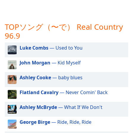
opens
subtitles
settings
dialog
TOPソング（〜で） Real Country
subtitles
96.9
off
,
selected
Luke Combs
— Used to You
Audio
Track
John Morgan
— Kid Myself
Picture-
in-
Ashley Cooke
— baby blues
Picture
Fullscreen
Flatland Cavalry
— Never Comin' Back
This
is
a
Ashley McBryde
— What If We Don't
modal
window.
George Birge
— Ride, Ride, Ride