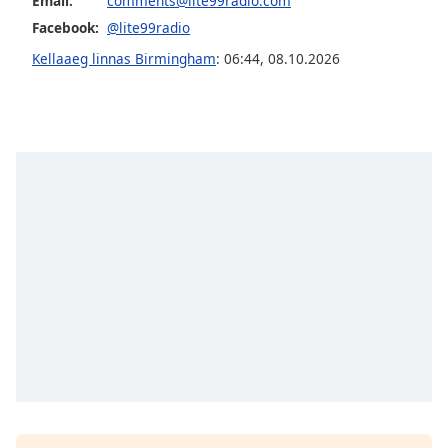
Email:
comments@lite99radio.com
Opacity
Facebook:
@lite99radio
Kellaaeg linnas Birmingham
:
06:44
,
08.10.2026
Caption
Area
Background
Color
Opacity
Font
Size
Text
Edge
Style
Font