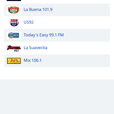
La Buena 101.9
US92
Today's Easy 99.1 FM
La Suavecita
Mix 106.1