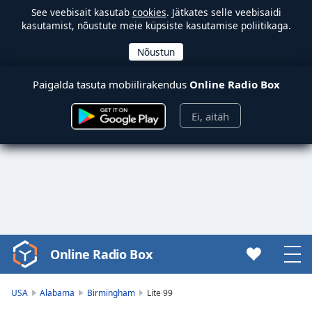
See veebisait kasutab
cookies
. Jätkates selle veebisaidi
kasutamist, nõustute meie küpsiste kasutamise poliitikaga.
Paigalda tasuta mobiilirakendus
Online Radio Box
Ei, aitäh
Online Radio Box
Video
Player
is
USA
Alabama
Birmingham
Lite 99
loading.