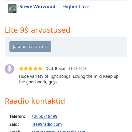
dialog
Steve Winwood
— Higher Love
window.
Escape
will
Lite 99 arvustused
cancel
and
close
the
window.
Text
Noah Bliese
31.03.2023
Color
Huge variety of light songs! Loving the mix! Keep up
the good work, guys!
Opacity
Raadio kontaktid
Text
Background
Telefon:
+2056718499
Color
Said:
lite99radio.com