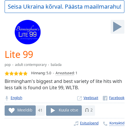
Play
Seisa Ukraina kõrval. Päästa maailmarahu!
Video
Play
Skip
Backward
Skip
Forward
Mute
Current
Lite 99
Time
0:00
/
pop
adult contemporary
balada
Duration
-:-
Hinnang:
5.0
Arvustused
:
1
Loaded
:
Birmingham's biggest and best variety of lite hits with
0.00%
less talk is found on Lite 99, WLTB.
Stream
Type
LIVE
English
Veebisait
Seek to
live,
Meeldib
41
Kuula otse
2
currently
behind
live
LIVE
Esitusloend
Kontaktid
Remaining