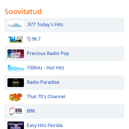
Soovitatud
.977 Today's Hits
TJ 98.7
Precious Radio Pop
100hitz - Hot Hitz
Radio Paradise
That 70's Channel
B96
Easy Hits Florida