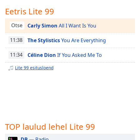
Time
-
-:-
Eetris Lite 99
1x
Otse
Carly Simon
All I Want Is You
Playback
Rate
11:38
The Stylistics
You Are Everything
Chapters
11:34
Céline Dion
If You Asked Me To
Chapters
Lite 99 esitusloend
Descriptions
descriptions
off
,
selected
Subtitles
subtitles
TOP laulud lehel Lite 99
settings
,
opens
DB
— Radio