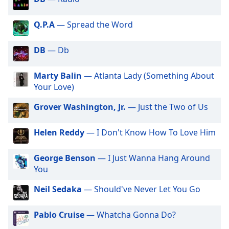
subtitles
settings
dialog
Q.P.A
— Spread the Word
subtitles
off
,
DB
— Db
selected
Marty Balin
— Atlanta Lady (Something About
Audio
Your Love)
Track
Grover Washington, Jr.
— Just the Two of Us
Picture-
in-
Picture
Helen Reddy
— I Don't Know How To Love Him
Fullscreen
This
is
George Benson
— I Just Wanna Hang Around
a
You
modal
window.
Neil Sedaka
— Should've Never Let You Go
Beginning
Pablo Cruise
— Whatcha Gonna Do?
of