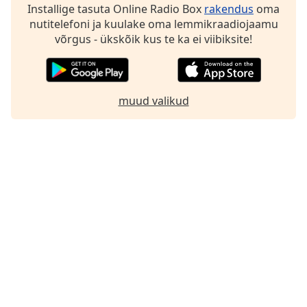
Installige tasuta Online Radio Box
rakendus
oma
Family
nutitelefoni ja kuulake oma lemmikraadiojaamu
võrgus - ükskõik kus te ka ei viibiksite!
Reset
Done
Close
Modal
muud valikud
Dialog
End
of
dialog
window.