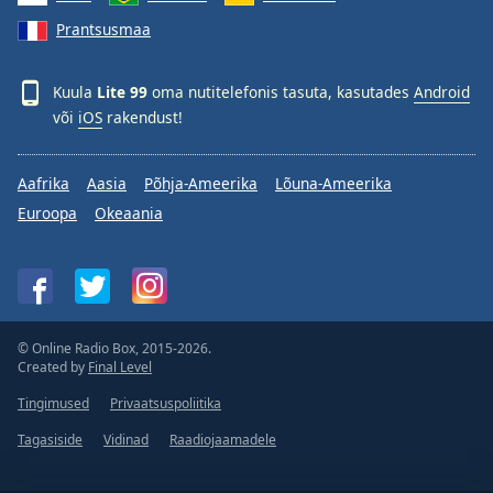
Prantsusmaa
Kuula
Lite 99
oma nutitelefonis tasuta, kasutades
Android
või
iOS
rakendust!
Aafrika
Aasia
Põhja-Ameerika
Lõuna-Ameerika
Euroopa
Okeaania
© Online Radio Box, 2015-2026.
Created by
Final Level
Tingimused
Privaatsuspoliitika
Tagasiside
Vidinad
Raadiojaamadele