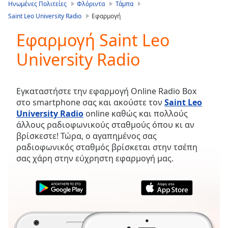
is
Ηνωμένες Πολιτείες
Φλόριντα
Τάμπα
loading.
Saint Leo University Radio
Εφαρμογή
Play
Video
Εφαρμογή Saint Leo
Play
University Radio
Skip
Backward
Skip
Forward
Εγκαταστήστε την εφαρμογή Online Radio Box
Mute
στο smartphone σας και ακούστε τον
Saint Leo
Current
University Radio
online καθώς και πολλούς
Time
0:00
άλλους ραδιοφωνικούς σταθμούς όπου κι αν
/
βρίσκεστε! Τώρα, ο αγαπημένος σας
Duration
-:-
ραδιοφωνικός σταθμός βρίσκεται στην τσέπη
Loaded
:
σας χάρη στην εύχρηστη εφαρμογή μας.
0.00%
Stream
Type
LIVE
Seek to
live,
currently
behind
live
LIVE