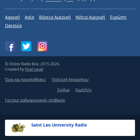
Αφρική
Ασία
Βόρεια Αμερική
Νότια Αμερική
Ευρώπη
Ωκεανία
© Online Radio Box, 2015-2026.
Created by
Final Level
Όροι και προϋποθέσεις
Πολιτική Απορρήτου
Σχόλια
Γουίτζετς
Για τους ραδιοφωνικούς σταθμούς
Saint Leo University Radio