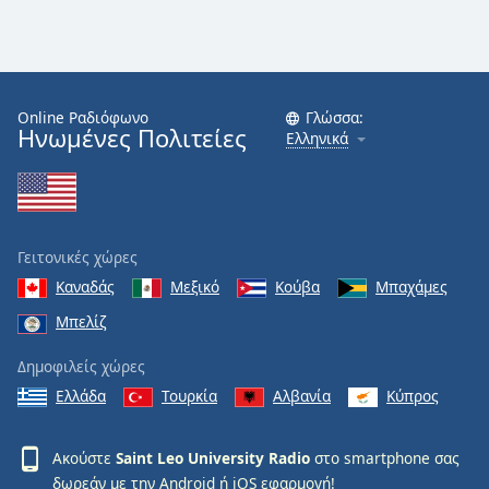
Font
Family
Online Ραδιόφωνο
Γλώσσα:
Reset
Ηνωμένες Πολιτείες
Ελληνικά
Done
Close
Modal
Dialog
End
of
Γειτονικές χώρες
dialog
Καναδάς
Μεξικό
Κούβα
Μπαχάμες
window.
Μπελίζ
Δημοφιλείς χώρες
Ελλάδα
Τουρκία
Αλβανία
Κύπρος
Ακούστε
Saint Leo University Radio
στο smartphone σας
δωρεάν με την
Android
ή
iOS
εφαρμογή!