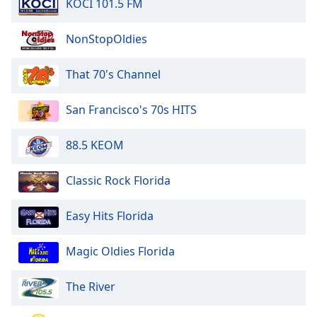
Beginning
KOCI 101.5 FM
of
dialog
NonStopOldies
window.
Escape
That 70's Channel
will
cancel
San Francisco's 70s HITS
and
close
the
88.5 KEOM
window.
Classic Rock Florida
Text
Color
Easy Hits Florida
Opacity
Magic Oldies Florida
The River
Text
Background