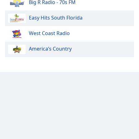
Color
Big R Radio - 70s FM
Easy Hits South Florida
Opacity
West Coast Radio
Caption
Area
America’s Country
Background
Color
Opacity
Font
Size
Text
Edge
Style