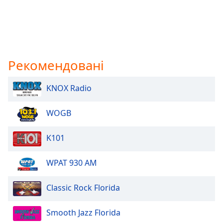
Рекомендовані
KNOX Radio
WOGB
K101
WPAT 930 AM
Classic Rock Florida
Smooth Jazz Florida