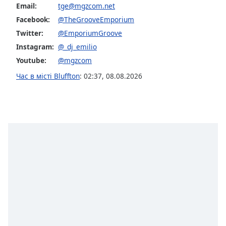
Email:
tge@mgzcom.net
Facebook:
@TheGrooveEmporium
Opacity
Twitter:
@EmporiumGroove
Instagram:
@_dj_emilio
Caption
Youtube:
@mgzcom
Area
Background
Час в місті Bluffton
:
02:37
,
08.08.2026
Color
Opacity
Font
Size
Text
Edge
Style