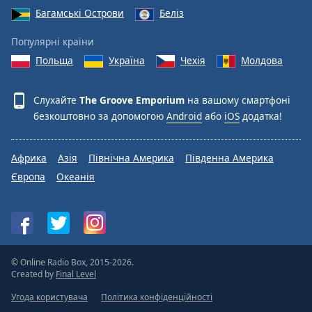
Багамські Острови
Беліз
Популярні країни
Польща
Україна
Чехія
Молдова
Слухайте
The Groove Emporium
на вашому смартфоні
безкоштовно за допомогою
Android
або
iOS
додатка!
Африка
Азія
Північна Америка
Південна Америка
Європа
Океанія
© Online Radio Box, 2015-2026.
Created by
Final Level
Угода користувача
Політика конфіденційності