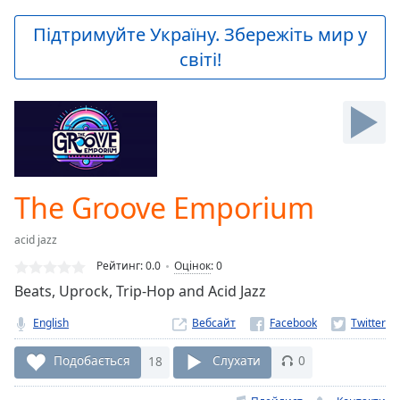
loading.
Play
Підтримуйте Україну. Збережіть мир у
Video
світі!
Play
Skip
Backward
Skip
Forward
Mute
Current
Time
0:00
The Groove Emporium
/
Duration
-:-
acid jazz
Loaded
:
0.00%
Рейтинг:
0.0
Оцінок
:
0
Stream
Beats, Uprock, Trip-Hop and Acid Jazz
Type
LIVE
English
Вебсайт
Seek to
live,
currently
Подобається
18
Слухати
0
behind
live
LIVE