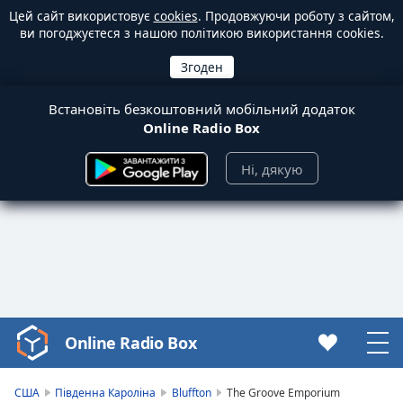
Цей сайт використовує
cookies
. Продовжуючи роботу з сайтом,
ви погоджуєтеся з нашою політикою використання cookies.
Встановіть безкоштовний мобільний додаток
Online Radio Box
Ні, дякую
Online Radio Box
Video
Player
is
США
Південна Кароліна
Bluffton
The Groove Emporium