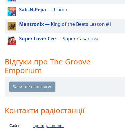
of
dialog
Salt-N-Pepa
— Tramp
window.
Escape
Mantronix
— King of the Beats Lesson #1
will
cancel
Super Lover Cee
— Super-Casanova
and
close
the
window.
Відгуки про The Groove
Emporium
Text
Color
Opacity
Контакти радіостанції
Text
Background
Color
Сайт:
tge.mgzcom.net