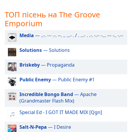
subtitles
settings
ТОП пісень на The Groove
dialog
Emporium
subtitles
off
,
Media
— ..-. --- .-. --. .. ...- . / . ...- . .-. -.-- -... --- -.. -.--
selected
Solutions
— Solutions
Audio
Track
Briskeby
— Propaganda
Picture-
in-
Picture
Public Enemy
— Public Enemy #1
Fullscreen
This
is
Incredible Bongo Band
— Apache
a
(Grandmaster Flash Mix)
modal
Special Ed - I GOT IT MADE MIX [Qgn]
window.
Salt-N-Pepa
— I Desire
Beginning