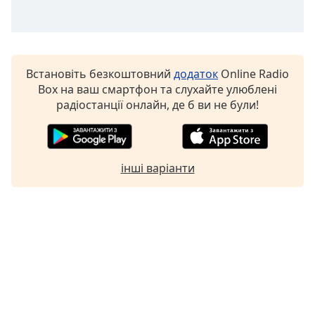
Font
Family
Reset
Встановіть безкоштовний
додаток
Online Radio
Done
Box на ваш смартфон та слухайте улюблені
Close
радіостанції онлайн, де б ви не були!
Modal
Dialog
End
of
dialog
інші варіанти
window.