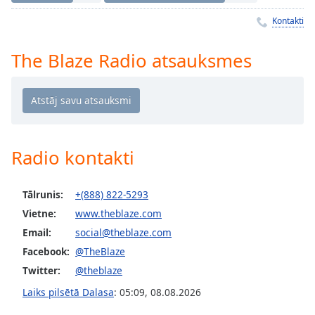
Time
-
-:-
Kontakti
1x
The Blaze Radio atsauksmes
Playback
Rate
Chapters
Chapters
Radio kontakti
Descriptions
descriptions
Tālrunis:
+(888) 822-5293
off
,
Vietne:
www.theblaze.com
selected
Email:
social@theblaze.com
Subtitles
Facebook:
@TheBlaze
subtitles
Twitter:
@theblaze
settings
,
Laiks pilsētā Dalasa
:
05:09
,
08.08.2026
opens