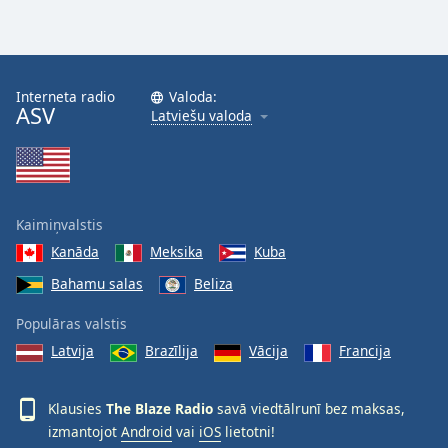
Interneta radio
Valoda:
ASV
Latviešu valoda
Kaimiņvalstis
Kanāda
Meksika
Kuba
Bahamu salas
Beliza
Populāras valstis
Latvija
Brazīlija
Vācija
Francija
Klausies
The Blaze Radio
savā viedtālrunī bez maksas,
izmantojot
Android
vai
iOS
lietotni!