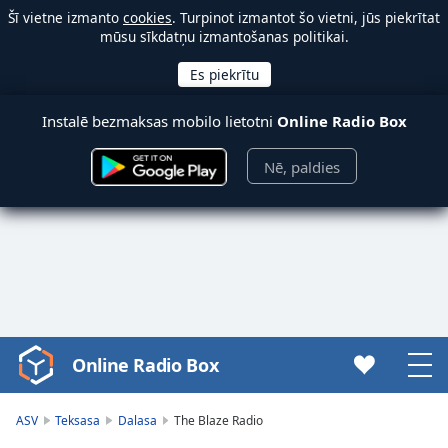
Šī vietne izmanto
cookies
. Turpinot izmantot šo vietni, jūs piekrītat
mūsu sīkdatņu izmantošanas politikai.
Instalē bezmaksas mobilo lietotni
Online Radio Box
Nē, paldies
Online Radio Box
Video
Player
is
ASV
Teksasa
Dalasa
The Blaze Radio
loading.