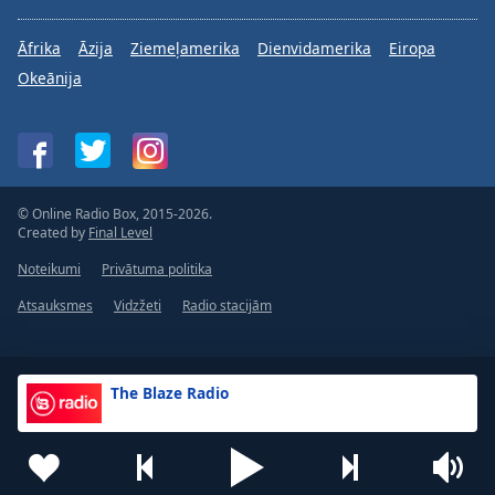
Āfrika
Āzija
Ziemeļamerika
Dienvidamerika
Eiropa
Okeānija
© Online Radio Box, 2015-2026.
Created by
Final Level
Noteikumi
Privātuma politika
Atsauksmes
Vidzžeti
Radio stacijām
The Blaze Radio