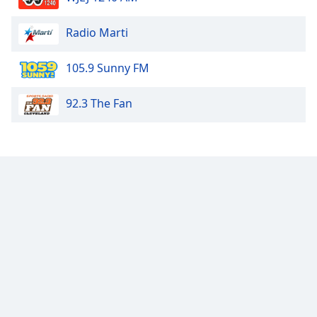
Family
Radio Marti
Reset
105.9 Sunny FM
Done
Close
Modal
92.3 The Fan
Dialog
End
of
dialog
window.