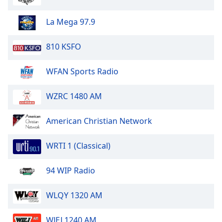
Opacity
La Mega 97.9
Caption
810 KSFO
Area
Background
WFAN Sports Radio
Color
WZRC 1480 AM
Opacity
American Christian Network
Font
Size
WRTI 1 (Classical)
94 WIP Radio
Text
Edge
Style
WLQY 1320 AM
WJEJ 1240 AM
Font