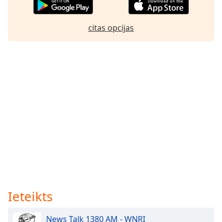
dialog
window.
Escape
citas opcijas
will
cancel
and
close
the
window.
Text
Color
Opacity
Text
Ieteikts
Background
Color
News Talk 1380 AM - WNRI