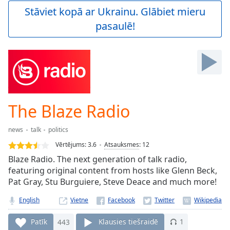
Play
Stāviet kopā ar Ukrainu. Glābiet mieru
Video
pasaulē!
Play
Skip
Backward
Skip
Forward
Mute
Current
Time
0:00
The Blaze Radio
/
Duration
-:-
news
talk
politics
Loaded
:
0.00%
Vērtējums:
3.6
Atsauksmes
:
12
Stream
Blaze Radio. The next generation of talk radio,
Type
LIVE
featuring original content from hosts like Glenn Beck,
Seek to
Pat Gray, Stu Burguiere, Steve Deace and much more!
live,
currently
English
Vietne
behind
live
LIVE
Remaining
Patīk
443
Klausies tiešraidē
1