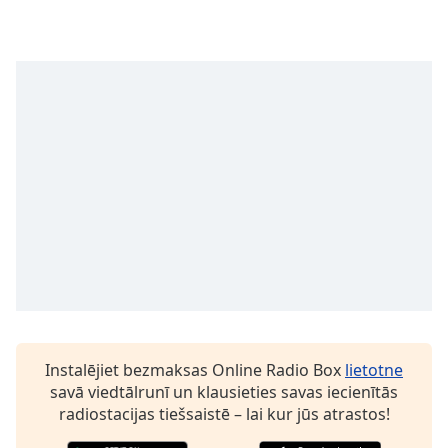
subtitles
settings
dialog
subtitles
off
,
selected
Audio
Track
Picture-
in-
Picture
Fullscreen
This
is
a
modal
window.
Instalējiet bezmaksas Online Radio Box
lietotne
savā viedtālrunī un klausieties savas iecienītās
radiostacijas tiešsaistē – lai kur jūs atrastos!
Beginning
of