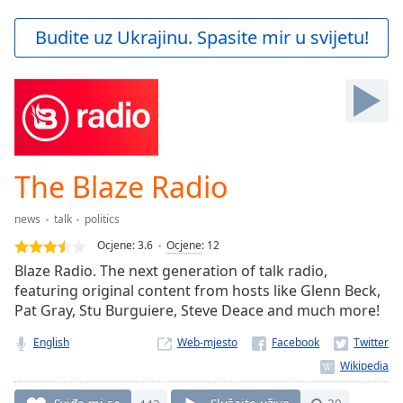
loading.
Play
Budite uz Ukrajinu. Spasite mir u svijetu!
Video
Play
Skip
Backward
Skip
Forward
Mute
Current
The Blaze Radio
Time
0:00
/
news
talk
politics
Duration
-:-
Ocjene:
3.6
Ocjene
:
12
Loaded
:
Blaze Radio. The next generation of talk radio,
0.00%
featuring original content from hosts like Glenn Beck,
Stream
Pat Gray, Stu Burguiere, Steve Deace and much more!
Type
LIVE
Seek to
English
Web-mjesto
live,
currently
behind
live
LIVE