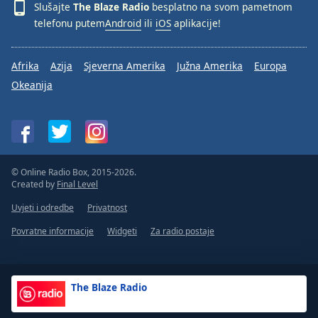
Slušajte
The Blaze Radio
besplatno na svom pametnom
telefonu putem
Android
ili
iOS
aplikacije!
Afrika
Azija
Sjeverna Amerika
Južna Amerika
Europa
Okeanija
© Online Radio Box, 2015-2026.
Created by
Final Level
Uvjeti i odredbe
Privatnost
Povratne informacije
Widgeti
Za radio postaje
The Blaze Radio