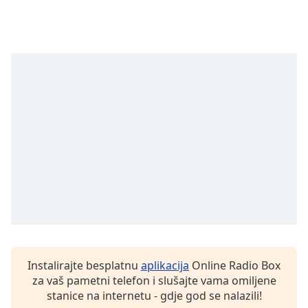
opens
subtitles
settings
dialog
subtitles
off
,
selected
Audio
Track
Picture-
in-
Picture
Fullscreen
This
is
a
modal
Instalirajte besplatnu
aplikacija
Online Radio Box
window.
za vaš pametni telefon i slušajte vama omiljene
stanice na internetu - gdje god se nalazili!
Beginning