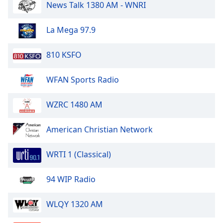
News Talk 1380 AM - WNRI
Opacity
La Mega 97.9
Caption
810 KSFO
Area
Background
WFAN Sports Radio
Color
WZRC 1480 AM
Opacity
American Christian Network
Font
Size
WRTI 1 (Classical)
94 WIP Radio
Text
Edge
Style
WLQY 1320 AM