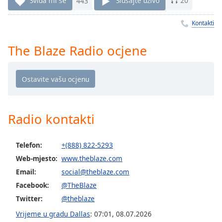
Sviđa mi se
443
Slušajte uživo
20
Remaining
Time
-
-:-
Kontakti
1x
The Blaze Radio ocjene
Playback
Rate
Chapters
Chapters
Radio kontakti
Descriptions
descriptions
Telefon:
+(888) 822-5293
off
,
Web-mjesto:
www.theblaze.com
selected
Email:
social@theblaze.com
Subtitles
Facebook:
@TheBlaze
Twitter:
@theblaze
subtitles
settings
,
Vrijeme u gradu Dallas
:
07:01
,
08.07.2026