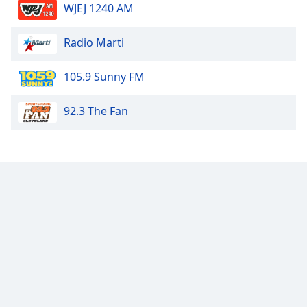
WJEJ 1240 AM
Font
Family
Radio Marti
Reset
105.9 Sunny FM
Done
Close
92.3 The Fan
Modal
Dialog
End
of
dialog
window.