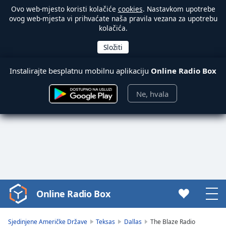
Ovo web-mjesto koristi kolačiće
cookies
. Nastavkom upotrebe
ovog web-mjesta vi prihvaćate naša pravila vezana za upotrebu
kolačića.
Instalirajte besplatnu mobilnu aplikaciju
Online Radio Box
Ne, hvala
Online Radio Box
Video
Player
is
Sjedinjene Američke Države
Teksas
Dallas
The Blaze Radio