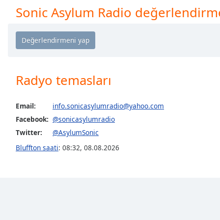
Chapters
Sonic Asylum Radio değerlendirm
Chapters
Descriptions
descriptions
off
,
Radyo temasları
selected
Subtitles
Email:
info.sonicasylumradio@yahoo.com
subtitles
Facebook:
@sonicasylumradio
settings
,
Twitter:
@AsylumSonic
opens
Bluffton saati
:
08:32
,
08.08.2026
subtitles
settings
dialog
subtitles
off
,
selected