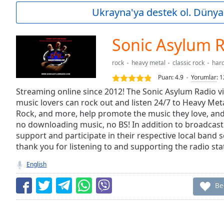
Current
Ukrayna'ya destek ol. Dünya 
Time
0:00
/
Duration
-:-
Sonic Asylum 
Loaded
:
0.00%
rock
heavy metal
classic rock
hard
0:00
Puan:
4.9
Yorumlar
:
1
Stream
Type
Streaming online since 2012! The Sonic Asylum Radio vi
LIVE
music lovers can rock out and listen 24/7 to Heavy Met
Seek to
live,
Rock, and more, help promote the music they love, and 
currently
no downloading music, no BS! In addition to broadcasti
behind
live
LIVE
support and participate in their respective local ban
Remaining
thank you for listening to and supporting the radio sta
Time
-
English
-:-
Be
1x
Playback
Rate