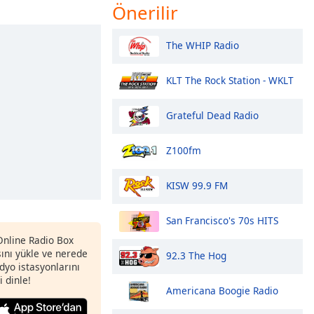
Önerilir
The WHIP Radio
KLT The Rock Station - WKLT
Grateful Dead Radio
Z100fm
KISW 99.9 FM
San Francisco's 70s HITS
 Online Radio Box
nı yükle ve nerede
92.3 The Hog
adyo istasyonlarını
i dinle!
Americana Boogie Radio