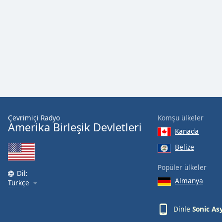
Audio
Track
Picture-
in-
Picture
Fullscreen
This
is
a
modal
window.
Çevrimiçi Radyo
Komşu ülkeler
Amerika Birleşik Devletleri
Kanada
Beginning
of
Belize
dialog
window.
Popüler ülkeler
Dil:
Escape
Almanya
Türkçe
will
cancel
Dinle
Sonic As
and
close