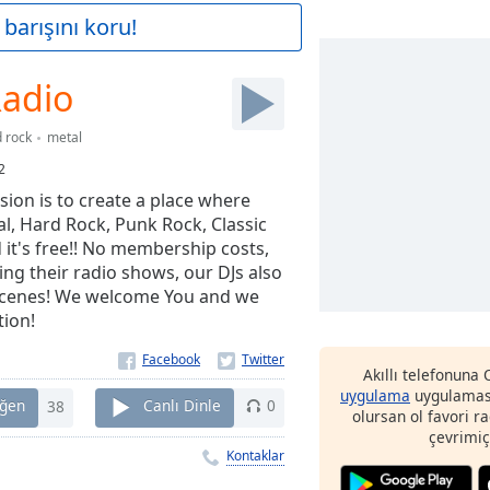
barışını koru!
Radio
 rock
metal
2
sion is to create a place where
al, Hard Rock, Punk Rock, Classic
it's free!! No membership costs,
ng their radio shows, our DJs also
d scenes! We welcome You and we
tion!
Akıllı telefonuna
uygulama
uygulaması
ğen
38
Canlı Dinle
0
olursan ol favori r
çevrimiç
Kontaklar