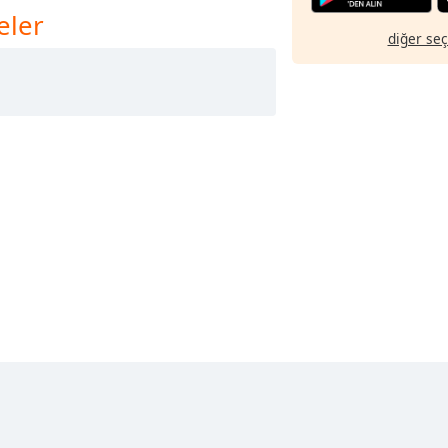
eler
diğer se