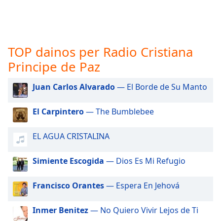
subtitles
settings
dialog
subtitles
TOP dainos per Radio Cristiana
off
,
Principe de Paz
selected
Audio
Juan Carlos Alvarado
— El Borde de Su Manto
Track
El Carpintero
— The Bumblebee
Picture-
in-
Picture
EL AGUA CRISTALINA
Fullscreen
This
is
Simiente Escogida
— Dios Es Mi Refugio
a
modal
Francisco Orantes
— Espera En Jehová
window.
Inmer Benitez
— No Quiero Vivir Lejos de Ti
Beginning