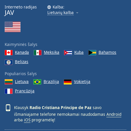
Interneto radijas
Kalba:
JAV
Lietuvių kalba
Kaimyninės šalys
Kanada
Meksika
Kuba
Bahamos
Belizas
Populiarios šalys
Lietuva
Brazilija
Vokietija
Prancūzija
Klausyk
Radio Cristiana Principe de Paz
savo
išmaniajame telefone nemokamai naudodamas
Android
arba
iOS
programėlę!