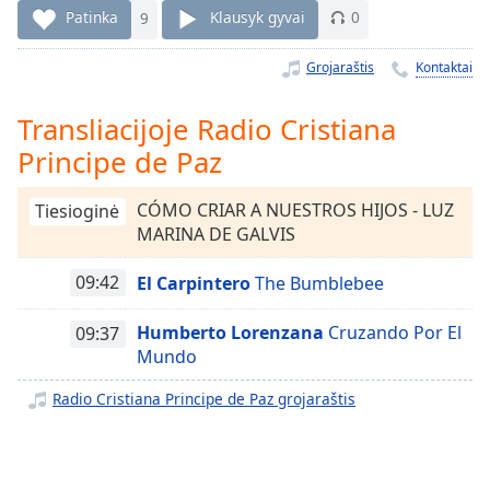
Remaining
Patinka
9
Klausyk gyvai
0
Time
-
-:-
Grojaraštis
Kontaktai
1x
Transliacijoje Radio Cristiana
Playback
Rate
Principe de Paz
Chapters
CÓMO CRIAR A NUESTROS HIJOS - LUZ
Tiesioginė
Chapters
MARINA DE GALVIS
Descriptions
09:42
El Carpintero
The Bumblebee
descriptions
off
,
Humberto Lorenzana
Cruzando Por El
09:37
selected
Mundo
Radio Cristiana Principe de Paz grojaraštis
Subtitles
subtitles
settings
,
opens