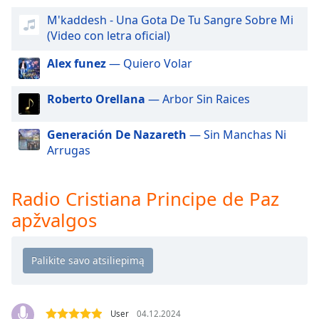
of
dialog
M'kaddesh - Una Gota De Tu Sangre Sobre Mi
window.
(Video con letra oficial)
Escape
Alex funez
— Quiero Volar
will
cancel
and
Roberto Orellana
— Arbor Sin Raices
close
the
Generación De Nazareth
— Sin Manchas Ni
window.
Arrugas
Text
Color
Radio Cristiana Principe de Paz
apžvalgos
Opacity
Text
Background
Color
User
04.12.2024