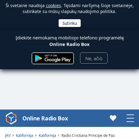
Ši svetainė naudoja
cookies
. Tęsdami naršymą šioje svetainėje,
sutinkate su mūsų slapukų naudojimo politika.
Įdiekite nemokamą mobiliojo telefono programėlę
Online Radio Box
Ne, ačiū
Online Radio Box
Video
Player
is
JAV
Kalifornija
Kalifornija
Radio Cristiana Principe de Paz