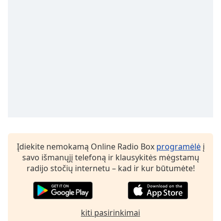
Font
Family
Reset
Done
Close
Modal
Dialog
End
of
dialog
window.
Įdiekite nemokamą Online Radio Box
programėlė
į
savo išmanųjį telefoną ir klausykitės mėgstamų
radijo stočių internetu – kad ir kur būtumėte!
kiti pasirinkimai