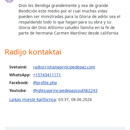
Dios les Bendiga grandemente y sea de grande
Bendición este medio por el cual muchas vidas
Opacity
pueden ser ministradas para la Gloria de adiós sea el
respaldando todo lo que hagan para su obra y su
Gloria del Dios Altísimo saludes familia en la fe de
Caption
parte de hermana Carmen Martínez desde california
Area
Background
Color
Radijo kontaktai
Opacity
Svetainė:
radiocristianaprincipedepaz.com
WhatsApp:
+15743411171
Font
Facebook:
@profile.php
Size
Youtube:
@iglesiaprincipedepazsouthb2243
Laikas mieste Kalifornija
:
03:37
,
08.06.2026
Text
Edge
Style