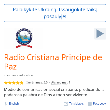
loading.
Play
Palaikykite Ukrainą. Išsaugokite taiką
Video
pasaulyje!
Play
Skip
Backward
Skip
Forward
Mute
Current
Time
0:00
Radio Cristiana Principe de
/
Duration
-:-
Paz
Loaded
:
0.00%
christian
education
Stream
Įvertinimas:
5.0
Atsiliepimai
:
1
Type
LIVE
Medio de comunicacion social cristiano, predicando la
Seek to
live,
poderosa palabra de Dios a todo ser viviente.
currently
behind
English
Tinklalapis
live
LIVE