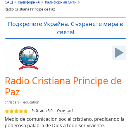
is
САЩ
Калифорния
Калифорния Сити
loading.
Radio Cristiana Principe de Paz
Play
Video
Подкрепете Украйна. Съхранете мира в
Play
света!
Skip
Backward
Skip
Forward
Mute
Current
Time
0:00
/
Radio Cristiana Principe de
Duration
-:-
Loaded
:
Paz
0.00%
Stream
christian
education
Type
LIVE
Рейтинг:
5.0
Отзиви
:
1
Seek to
live,
Medio de comunicacion social cristiano, predicando la
currently
poderosa palabra de Dios a todo ser viviente.
behind
live
LIVE