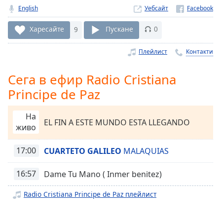
Remaining
English
Уебсайт
Time
-
Харесайте
9
Пускане
0
-:-
Плейлист
Контакти
1x
Playback
Rate
Сега в ефир Radio Cristiana
Principe de Paz
Chapters
Chapters
На
EL FIN A ESTE MUNDO ESTA LLEGANDO
живо
Descriptions
descriptions
17:00
CUARTETO GALILEO
MALAQUIAS
off
,
selected
16:57
Dame Tu Mano ( Inmer benitez)
Subtitles
Radio Cristiana Principe de Paz плейлист
subtitles
settings
,