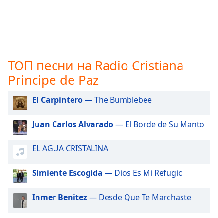
opens
subtitles
settings
dialog
subtitles
off
,
ТОП песни на Radio Cristiana
selected
Principe de Paz
Audio
El Carpintero
— The Bumblebee
Track
Picture-
Juan Carlos Alvarado
— El Borde de Su Manto
in-
Picture
Fullscreen
EL AGUA CRISTALINA
This
is
Simiente Escogida
— Dios Es Mi Refugio
a
modal
window.
Inmer Benitez
— Desde Que Te Marchaste