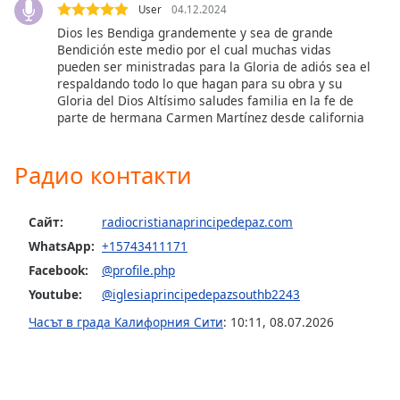
Color
User
04.12.2024
Dios les Bendiga grandemente y sea de grande
Bendición este medio por el cual muchas vidas
Opacity
pueden ser ministradas para la Gloria de adiós sea el
respaldando todo lo que hagan para su obra y su
Gloria del Dios Altísimo saludes familia en la fe de
Caption
parte de hermana Carmen Martínez desde california
Area
Background
Color
Радио контакти
Opacity
Сайт:
radiocristianaprincipedepaz.com
WhatsApp:
+15743411171
Font
Facebook:
@profile.php
Size
Youtube:
@iglesiaprincipedepazsouthb2243
Часът в града Калифорния Сити
:
10:11
,
08.07.2026
Text
Edge
Style