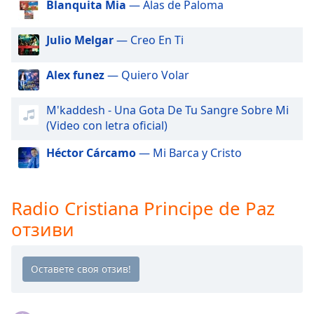
Beginning
Blanquita Mia
— Alas de Paloma
of
dialog
Julio Melgar
— Creo En Ti
window.
Escape
Alex funez
— Quiero Volar
will
cancel
and
M'kaddesh - Una Gota De Tu Sangre Sobre Mi
close
(Video con letra oficial)
the
Héctor Cárcamo
— Mi Barca y Cristo
window.
Text
Radio Cristiana Principe de Paz
Color
отзиви
Opacity
Text
Background