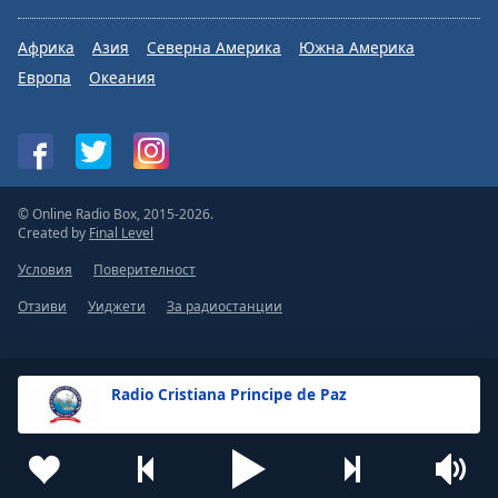
Африка
Азия
Северна Америка
Южна Америка
Европа
Океания
© Online Radio Box, 2015-2026.
Created by
Final Level
Условия
Поверителност
Отзиви
Уиджети
За радиостанции
Radio Cristiana Principe de Paz