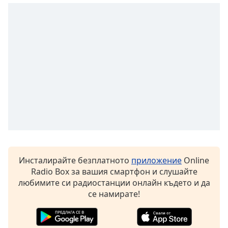
Font
Family
Reset
Done
Close
Modal
Dialog
End
of
dialog
window.
Инсталирайте безплатното
приложение
Online
Radio Box за вашия смартфон и слушайте
любимите си радиостанции онлайн където и да
се намирате!