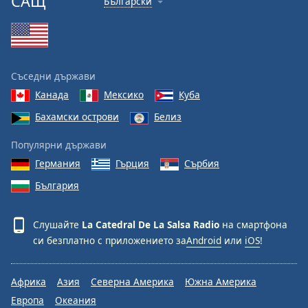
САЩ
Български
Font
Family
Съседни държави
Reset
Канада
Мексико
Куба
Done
Close
Бахамски острови
Белиз
Modal
Dialog
Популярни държави
End
of
Германия
Гърция
Сърбия
dialog
България
window.
Слушайте
La Catedral De La Salsa Radio
на смартфона
си безплатно с приложението за
Android
или
iOS
!
Африка
Азия
Северна Америка
Южна Америка
Европа
Океания