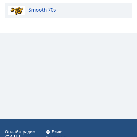
Color
Smooth 70s
Opacity
Caption
Area
Background
Color
Opacity
Font
Size
Text
Edge
Style
Онлайн радио
Език: