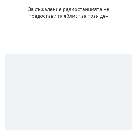
Remaining
За съжаление радиостанцията не
Time
-
предостави плейлист за този ден
-:-
1x
Playback
Rate
Chapters
Chapters
Descriptions
descriptions
off
,
selected
Subtitles
subtitles
settings
,