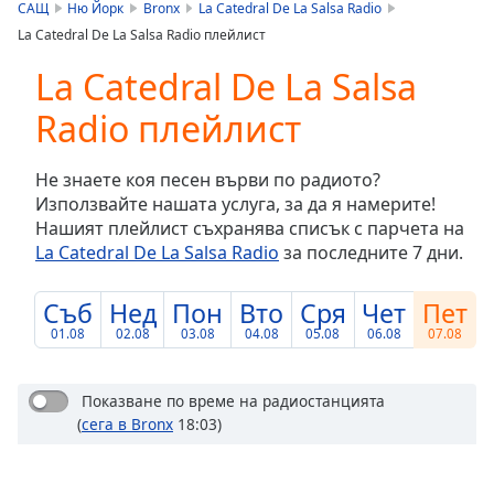
is
САЩ
Ню Йорк
Bronx
La Catedral De La Salsa Radio
loading.
La Catedral De La Salsa Radio плейлист
Play
Video
La Catedral De La Salsa
Play
Radio плейлист
Skip
Backward
Skip
Не знаете коя песен върви по радиото?
Forward
Използвайте нашата услуга, за да я намерите!
Mute
Нашият плейлист съхранява списък с парчета на
Current
La Catedral De La Salsa Radio
за последните 7 дни.
Time
0:00
/
Duration
-:-
Съб
Нед
Пон
Вто
Сря
Чет
Пет
Loaded
:
01.08
02.08
03.08
04.08
05.08
06.08
07.08
0.00%
Stream
Type
LIVE
Показване по време на радиостанцията
(
сега в Bronx
18:03)
Seek to
live,
currently
behind
live
LIVE