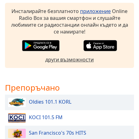
opens
Инсталирайте безплатното
приложение
Online
subtitles
Radio Box за вашия смартфон и слушайте
settings
любимите си радиостанции онлайн където и да
dialog
се намирате!
subtitles
off
,
selected
Audio
други възможности
Track
Picture-
in-
Препоръчано
Picture
Fullscreen
This
Oldies 101.1 KORL
is
a
KOCI 101.5 FM
modal
window.
San Francisco's 70s HITS