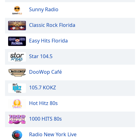
Beginning
of
Sunny Radio
dialog
window.
Classic Rock Florida
Escape
will
Easy Hits Florida
cancel
and
close
Star 104.5
the
window.
DooWop Café
Text
105.7 KOKZ
Color
Hot Hitz 80s
Opacity
1000 HITS 80s
Text
Background
Radio New York Live