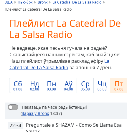
is
ЗША
Нью-Ёрк
Bronx
La Catedral De La Salsa Radio
loading.
Плейлист La Catedral De La Salsa Radio
Play
Video
Плейлист La Catedral De
Play
La Salsa Radio
Skip
Backward
Skip
Не ведаеце, якая песьня гучала на радыё?
Forward
Скарыстайцеся нашым сэрвісам, каб знайсці яе!
Mute
Наш плейлист ўтрымлівае расклад эфіру
La
Current
Catedral De La Salsa Radio
за апошнія 7 дзён.
Time
0:00
/
Duration
-:-
Сб
Нд
Пн
Аў
Ср
Чц
Пт
Loaded
:
01.08
02.08
03.08
04.08
05.08
06.08
07.08
0.00%
Stream
Type
LIVE
Паказаць па часе радыёстанцыі
(
Зараз у Bronx
18:37)
Seek to
live,
currently
Preguntale a SHAZAM - Como Se Llama Esa
22:34
behind
Salsa?
live
LIVE