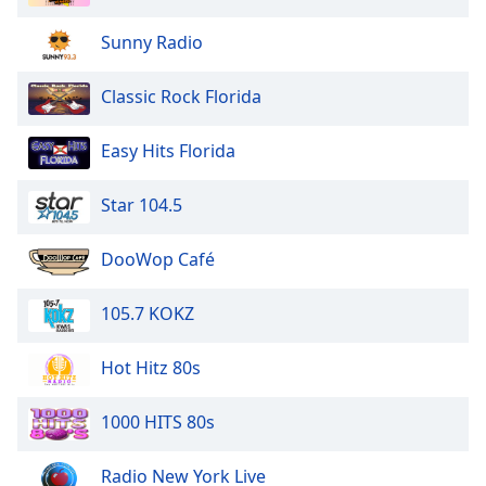
Beginning
of
Sunny Radio
dialog
window.
Classic Rock Florida
Escape
will
cancel
Easy Hits Florida
and
close
Star 104.5
the
window.
DooWop Café
Text
105.7 KOKZ
Color
Hot Hitz 80s
Opacity
1000 HITS 80s
Text
Background
Radio New York Live