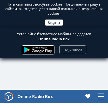
Гэты сайт выкарыстоўвае
cookies
. Працягваючы працу з
сайтам, вы згаджаецеся з нашай палітыкай выкарыстання
cookies.
Усталюйце бясплатнае мабільнае дадатак
Online Radio Box
Не, Дзякуй
Online Radio Box
Video
Player