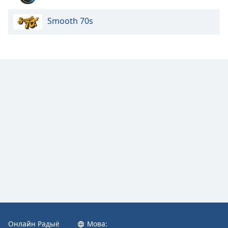
Color
Smooth 70s
Opacity
Caption
Area
Background
Color
Opacity
Font
Size
Text
Edge
Style
Онлайн Радыё
Мова: