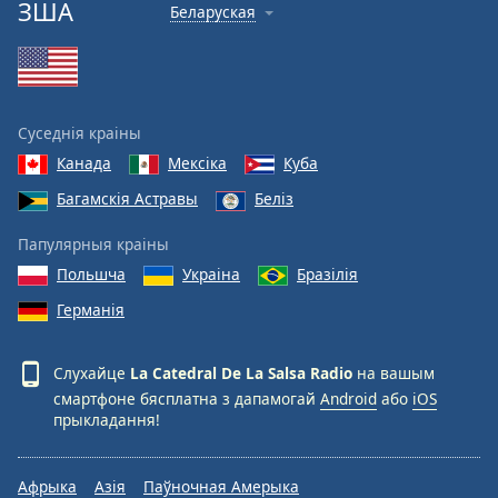
ЗША
Беларуская
Font
Family
Reset
Суседнія краіны
Done
Канада
Мексіка
Куба
Close
Modal
Багамскія Астравы
Беліз
Dialog
End
Папулярныя краіны
of
Польшча
Украіна
Бразілія
dialog
window.
Германія
Слухайце
La Catedral De La Salsa Radio
на вашым
смартфоне бясплатна з дапамогай
Android
або
iOS
прыкладання!
Афрыка
Азія
Паўночная Амерыка