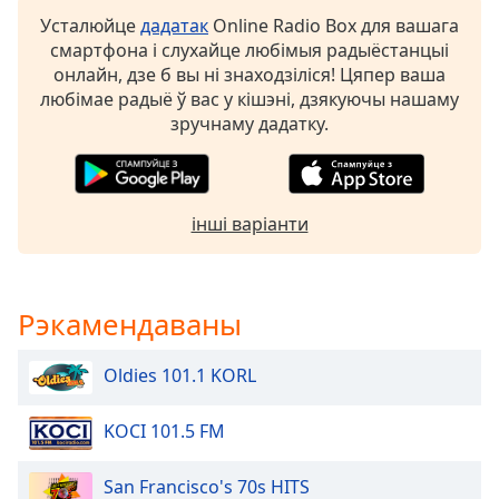
opens
Усталюйце
дадатак
Online Radio Box для вашага
subtitles
смартфона і слухайце любімыя радыёстанцыі
settings
онлайн, дзе б вы ні знаходзіліся! Цяпер ваша
dialog
любімае радыё ў вас у кішэні, дзякуючы нашаму
subtitles
зручнаму дадатку.
off
,
selected
Audio
інші варіанти
Track
Picture-
in-
Picture
Рэкамендаваны
Fullscreen
This
Oldies 101.1 KORL
is
a
modal
KOCI 101.5 FM
window.
San Francisco's 70s HITS