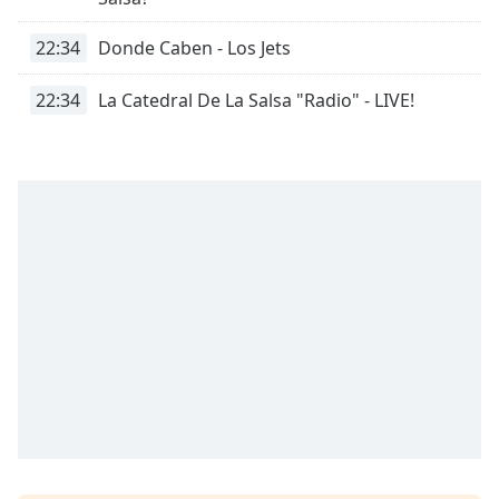
Remaining
Time
-
22:34
Donde Caben - Los Jets
-:-
22:34
La Catedral De La Salsa "Radio" - LIVE!
1x
Playback
Rate
Chapters
Chapters
Descriptions
descriptions
off
,
selected
Subtitles
subtitles
settings
,