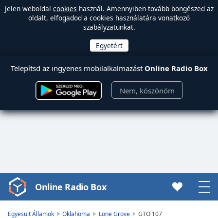
Jelen weboldal
cookies
használ. Amennyiben tovább böngészed az
oldalt, elfogadod a cookies használatára vonatkozó
szabályzatunkat.
Telepítsd az ingyenes mobilalkalmazást
Online Radio Box
Nem, köszönöm
Online Radio Box
Video
Player
is
Egyesült Államok
Oklahoma
Lone Grove
GTO 107