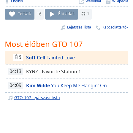
Remaining
English
Weboldal
Time
-
-:-
Tetszik
16
Élő adás
1
1x
Lejátszási lista
Kapcsolattartók
Playback
Rate
Most élőben GTO 107
Chapters
Élő
Soft Cell
Tainted Love
Chapters
04:13
KYNZ - Favorite Station 1
Descriptions
descriptions
04:09
Kim Wilde
You Keep Me Hangin' On
off
,
selected
GTO 107 lejátszási lista
Subtitles
subtitles
settings
,