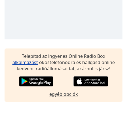
Font
Family
Reset
Done
Close
Modal
Dialog
End
Telepítsd az ingyenes Online Radio Box
of
alkalmazást
okostelefonodra és hallgasd online
dialog
kedvenc rádióállomásaidat, akárhol is jársz!
window.
egyéb opciók