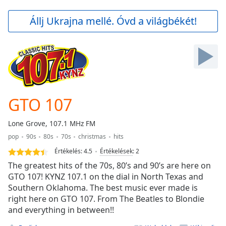
loading.
Play
Állj Ukrajna mellé. Óvd a világbékét!
Video
Play
Skip
Backward
Skip
Forward
Mute
Current
GTO 107
Time
0:00
/
Lone Grove, 107.1 MHz FM
Duration
-:-
pop
90s
80s
70s
christmas
hits
Loaded
:
0.00%
Értékelés:
4.5
Értékelések
:
2
Stream
The greatest hits of the 70s, 80’s and 90’s are here on
Type
LIVE
GTO 107! KYNZ 107.1 on the dial in North Texas and
Southern Oklahoma. The best music ever made is
Seek to
live,
right here on GTO 107. From The Beatles to Blondie
currently
and everything in between!!
behind
live
LIVE