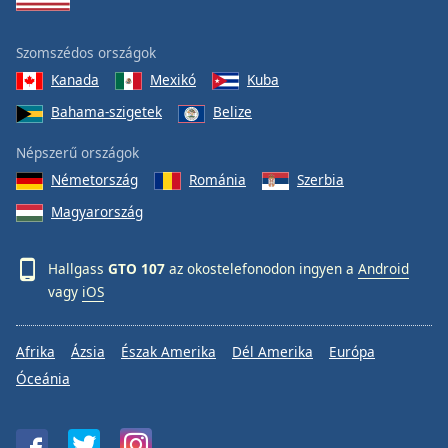
Szomszédos országok
Kanada
Mexikó
Kuba
Bahama-szigetek
Belize
Népszerű országok
Németország
Románia
Szerbia
Magyarország
Hallgass
GTO 107
az okostelefonodon ingyen a
Android
vagy
iOS
Afrika
Ázsia
Észak Amerika
Dél Amerika
Európa
Óceánia