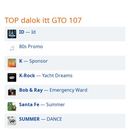
opens
subtitles
settings
TOP dalok itt GTO 107
dialog
subtitles
ID
— Id
off
,
selected
80s Promo
Audio
Track
K
— Sponsor
Picture-
in-
Picture
K-Rock
— Yacht Dreams
Fullscreen
This
Bob & Ray
— Emergency Ward
is
a
Santa Fe
— Summer
modal
window.
SUMMER
— DANCE
Beginning