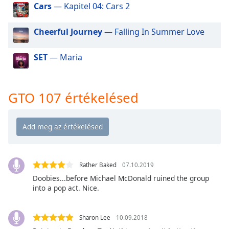
of
Cars
— Kapitel 04: Cars 2
dialog
window.
Cheerful Journey
— Falling In Summer Love
Escape
will
SET
— Maria
cancel
and
close
GTO 107 értékelésed
the
window.
Text
Color
Rather Baked
07.10.2019
Opacity
Doobies...before Michael McDonald ruined the group
into a pop act. Nice.
Text
Background
Sharon Lee
10.09.2018
Color