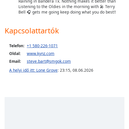
Raining in Bandera Tx. Nothing makes it better than
Listening to the Oldies in the morning with 🎤 Terry
Bell 🎧 gets me going keep doing what you do best!!
Opacity
Kapcsolattartók
Caption
Area
Background
Telefon:
+1 580-226-1071
Color
Oldal:
www.kynz.com
Email:
steve.bart@smgok.com
Opacity
A helyi idő itt: Lone Grove
:
23:15
,
08.06.2026
Font
Size
Text
Edge
Style