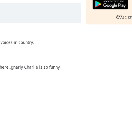
άλλες ε
voices in country.
here..gnarly Charlie is so funny