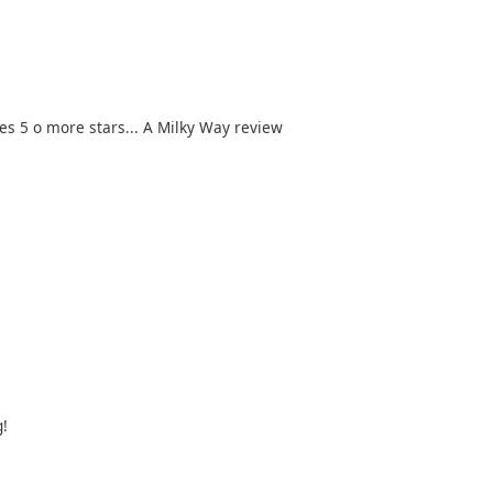
es 5 o more stars... A Milky Way review
g!