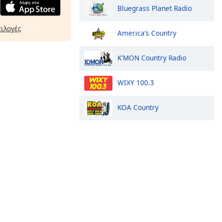
Bluegrass Planet Radio
πιλογές
America’s Country
K'MON Country Radio
WIXY 100.3
KOA Country