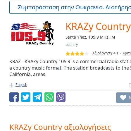
Current
Συμπαράσταση στην Ουκρανία. Διατήρηστ
Time
0:00
/
Duration
-:-
KRAZy Country
Loaded
:
0.00%
Santa Ynez, 105.9 MHz FM
0:00
country
Stream
Type
LIVE
Αξιολόγηση:
4.1
Κριτ
Seek to
KRAZ - KRAZy Country 105.9 is a commercial radio statio
live,
a country music format. The station broadcasts to the
currently
California, areas.
behind
live
LIVE
Remaining
English
Time
-
-:-
1x
Playback
Rate
KRAZy Country αξιολογήσεις