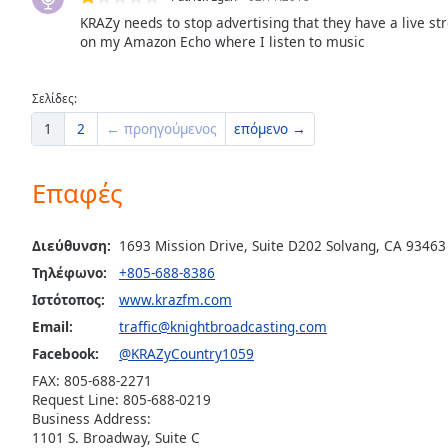
the
KRAZy needs to stop advertising that they have a live st
on my Amazon Echo where I listen to music
window.
Text
Σελίδες:
Color
1
2
← προηγούμενος
επόμενο →
Opacity
Επαφές
Text
Διεύθυνση:
1693 Mission Drive, Suite D202 Solvang, CA 93463
Background
Color
Τηλέφωνο:
+805-688-8386
Ιστότοπος:
www.krazfm.com
Email:
traffic@knightbroadcasting.com
Opacity
Facebook:
@KRAZyCountry1059
FAX: 805-688-2271
Caption
Request Line: 805-688-0219
Area
Business Address:
Background
1101 S. Broadway, Suite C