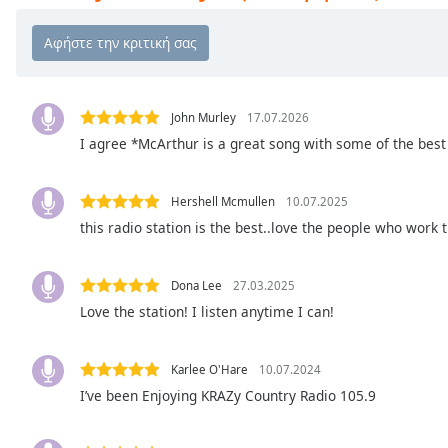
Chapters
Chapters
Descriptions
descriptions
John Murley
17.07.2026
off
,
I agree *McArthur is a great song with some of the best 
selected
Hershell Mcmullen
10.07.2025
Subtitles
this radio station is the best..love the people who work t
subtitles
settings
,
opens
Dona Lee
27.03.2025
subtitles
Love the station! I listen anytime I can!
settings
dialog
Karlee O'Hare
10.07.2024
subtitles
off
,
I’ve been Enjoying KRAZy Country Radio 105.9
selected