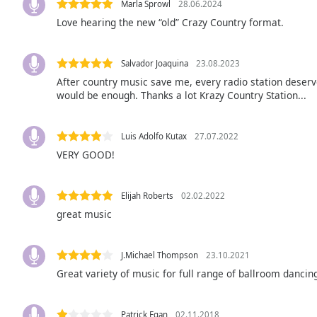
Marla Sprowl
28.06.2024
Audio
Track
Love hearing the new “old” Crazy Country format.
Picture-
in-
Salvador Joaquina
23.08.2023
Picture
After country music save me, every radio station deserv
Fullscreen
would be enough. Thanks a lot Krazy Country Station...
This
is
a
Luis Adolfo Kutax
27.07.2022
modal
VERY GOOD!
window.
Beginning
Elijah Roberts
02.02.2022
of
great music
dialog
window.
Escape
J.Michael Thompson
23.10.2021
will
Great variety of music for full range of ballroom dancin
cancel
and
close
Patrick Egan
02.11.2018