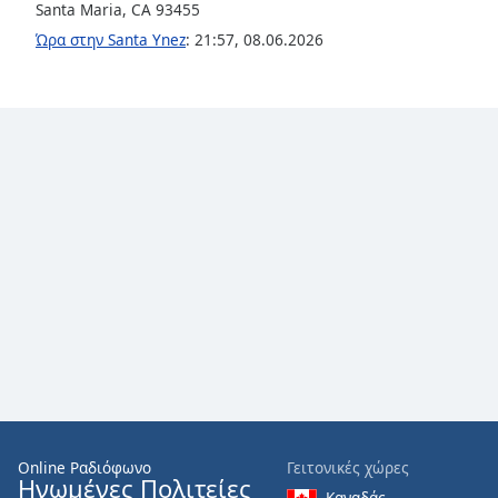
Color
Santa Maria, CA 93455
Ώρα στην Santa Ynez
:
21:57
,
08.06.2026
Opacity
Font
Size
Text
Edge
Style
Font
Family
Reset
Done
Online Ραδιόφωνο
Γειτονικές χώρες
Close
Ηνωμένες Πολιτείες
Καναδάς
Modal