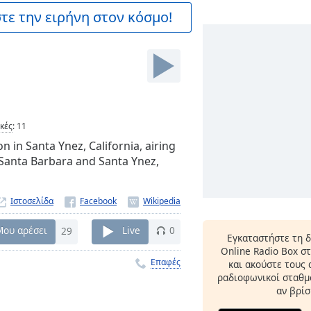
ε την ειρήνη στον κόσμο!
ικές
:
11
n in Santa Ynez, California, airing
 Santa Barbara and Santa Ynez,
Ιστοσελίδα
Μου αρέσει
29
Live
0
Εγκαταστήστε τη 
Online Radio Box σ
Επαφές
και ακούστε τους
ραδιοφωνικοί σταθμο
αν βρίσ