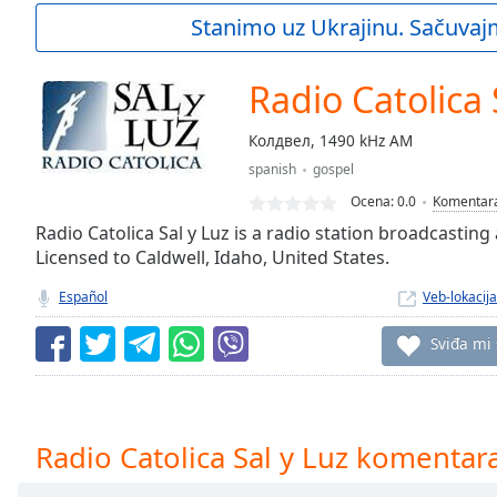
Current
Stanimo uz Ukrajinu. Sačuvaj
Time
0:00
/
Duration
-:-
Radio Catolica 
Loaded
:
0.00%
Колдвел, 1490 kHz AM
0:00
spanish
gospel
Stream
Type
LIVE
Ocena:
0.0
Komentar
Seek to
Radio Catolica Sal y Luz is a radio station broadcasting
live,
Licensed to Caldwell, Idaho, United States.
currently
behind
live
LIVE
Español
Veb-lokacija
Remaining
Time
-
Sviđa mi
-:-
1x
Playback
Radio Catolica Sal y Luz komentar
Rate