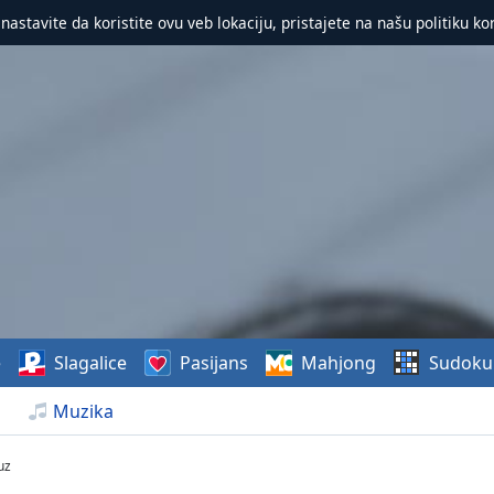
 nastavite da koristite ovu veb lokaciju, pristajete na našu politiku ko
e
Slagalice
Pasijans
Mahjong
Sudoku
Muzika
uz