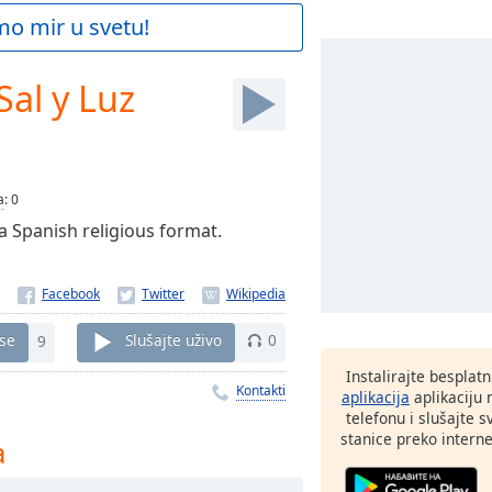
mo mir u svetu!
Sal y Luz
a
:
0
 a Spanish religious format.
 se
9
Slušajte uživo
0
Instalirajte besplat
Kontakti
aplikacija
aplikaciju
telefonu i slušajte 
stanice preko interne
a