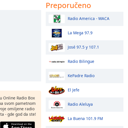
Preporučeno
Radio America - WACA
La Mega 97.9
José 97.5 y 107.1
Radio Bilingue
KePadre Radio
El Jefe
nu Online Radio Box
 na svom pametnom
Radio Aleluya
svoje omiljene radio
ta - gde god da ste!
La Buena 101.9 FM