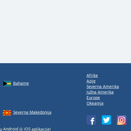
Afrike
Azije
Bahame
Severna Amerika
Južna Amerika
Europe
Okeanija
Severna Makedonija
ću
Android
ili
iOS
aplikacije!