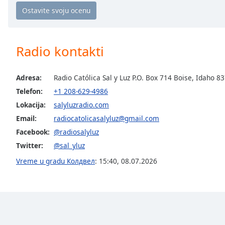
Chapters
Chapters
Descriptions
Radio kontakti
descriptions
off
,
Adresa:
Radio Católica Sal y Luz P.O. Box 714 Boise, Idaho 8
selected
Telefon:
+1 208-629-4986
Subtitles
Lokacija:
salyluzradio.com
Email:
radiocatolicasalyluz@gmail.com
subtitles
settings
,
Facebook:
@radiosalyluz
opens
Twitter:
@sal_yluz
subtitles
Vreme u gradu Колдвел
:
15:40
,
08.07.2026
settings
dialog
subtitles
off
,
selected