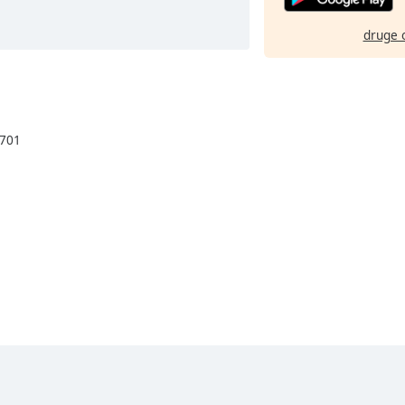
druge 
3701