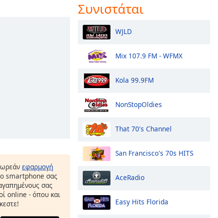
Συνιστάται
WJLD
Mix 107.9 FM - WFMX
Kola 99.9FM
NonStopOldies
That 70's Channel
San Francisco's 70s HITS
δωρεάν
εφαρμογή
το smartphone σας
AceRadio
 αγαπημένους σας
ί online - όπου και
Easy Hits Florida
κεστε!