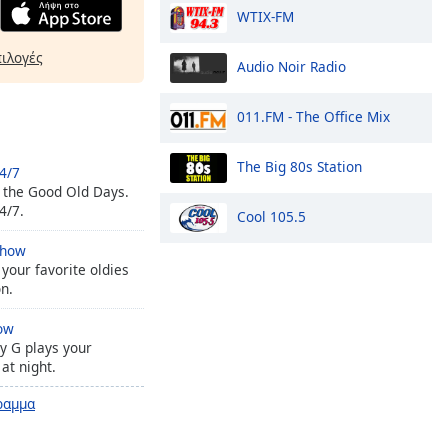
WTIX-FM
πιλογές
Audio Noir Radio
011.FM - The Office Mix
The Big 80s Station
4/7
 the Good Old Days.
4/7.
Cool 105.5
Show
 your favorite oldies
on.
ow
y G plays your
 at night.
ραμμα