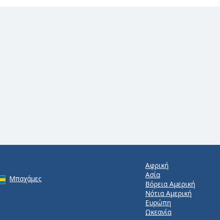
Αφρική
Ασία
Μπαχάμες
Βόρεια Αμερική
Νότια Αμερική
Ευρώπη
Ωκεανία