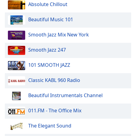
Absolute Chillout
Beautiful Music 101
Smooth Jazz Mix New York
Smooth Jazz 247
101 SMOOTH JAZZ
Classic KABL 960 Radio
Beautiful Instrumentals Channel
011.FM - The Office Mix
The Elegant Sound