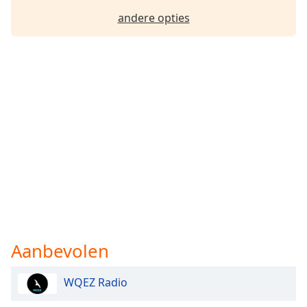
Font
andere opties
Family
Reset
Done
Close
Modal
Dialog
End
of
dialog
window.
Aanbevolen
WQEZ Radio