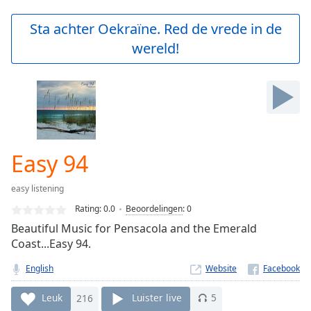
loading.
Play
Sta achter Oekraïne. Red de vrede in de
Video
wereld!
Play
Skip
Backward
Skip
Forward
Mute
Current
Time
0:00
Easy 94
/
Duration
-:-
easy listening
Loaded
:
0.00%
Rating:
0.0
Beoordelingen
:
0
Stream
Beautiful Music for Pensacola and the Emerald
Type
LIVE
Coast...Easy 94.
Seek to
live,
English
Website
currently
behind
Leuk
216
Luister live
5
live
LIVE