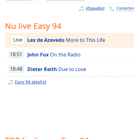
Remaining
Time
-
Afspeellijst
Contacten
-:-
Nu live Easy 94
1x
Playback
Live
Lex de Azevedo
More to This Life
Rate
Chapters
18:51
John Fox
On the Radio
Chapters
18:48
Dieter Reith
Due to Love
Descriptions
Easy 94 playlist
descriptions
off
,
selected
Subtitles
subtitles
settings
,