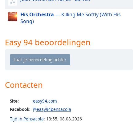
of
dialog
His Orchestra
— Killing Me Softly (With His
window.
Song)
Escape
will
cancel
Easy 94 beoordelingen
and
close
the
window.
Text
Contacten
Color
Site:
easy94.com
Opacity
Facebook:
@easy94pensacola
Tijd in Pensacola
:
13:55
,
08.08.2026
Text
Background
Color