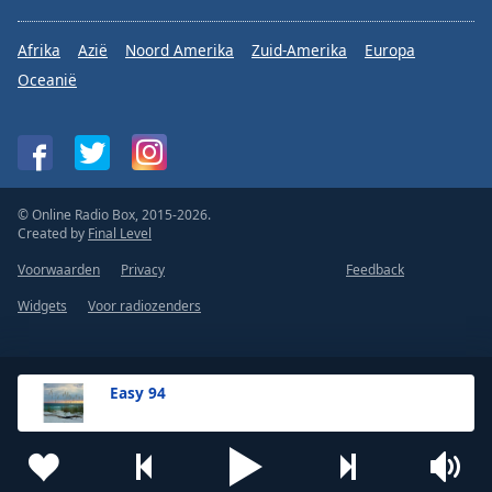
Afrika
Azië
Noord Amerika
Zuid-Amerika
Europa
Oceanië
© Online Radio Box, 2015-2026.
Created by
Final Level
Voorwaarden
Privacy
Feedback
Widgets
Voor radiozenders
Easy 94