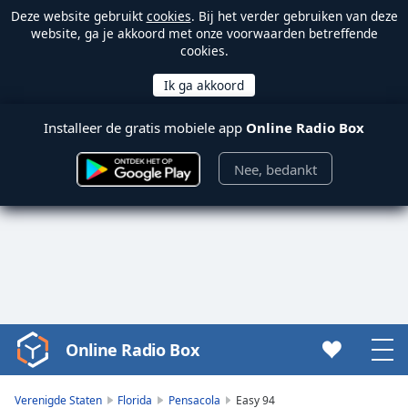
Deze website gebruikt
cookies
. Bij het verder gebruiken van deze
website, ga je akkoord met onze voorwaarden betreffende
cookies.
Installeer de gratis mobiele app
Online Radio Box
Nee, bedankt
Online Radio Box
Video
Player
is
Verenigde Staten
Florida
Pensacola
Easy 94