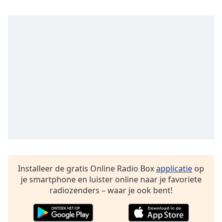
Opacity
Caption
Area
Background
Color
Opacity
Font
Size
Installeer de gratis Online Radio Box
applicatie
op
je smartphone en luister online naar je favoriete
Text
radiozenders – waar je ook bent!
Edge
Style