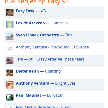
TOP liedjes op Easy 94
opens
subtitles
settings
Easy Easy
— </3
dialog
subtitles
Lex de Azevedo
— Homesick
off
,
selected
Sven Libaek Orchestra
— Tide
Audio
Track
Anthony Ventura - The Sound Of Silence
Picture-
in-
Trio
— Still Crazy After All These Years
Picture
Fullscreen
Dieter Reith
— Uplifting
This
is
a
Anthony Ventura
— Bright Eyes
modal
window.
Paul Mauriat
— Eurostar
Beginning
Jean Michel de France - La mer