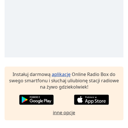
Beginning
of
dialog
window.
Escape
will
cancel
and
close
the
window.
Instałuj darmową
aplikację
Online Radio Box do
Text
swego smartfonu i słuchaj uliubionę stacji radiowe
Color
na żywo gdziekolwiek!
Opacity
inne opcje
Text
Background