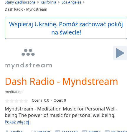
is
Stany Zjednoczone
Kalifornia
Los Angeles
loading.
Dash Radio - Myndstream
Play
Video
Wspieraj Ukrainę. Pomóż zachować pokój
Play
na świecie!
Skip
Backward
Skip
Forward
Mute
Current
Time
0:00
/
Dash Radio - Myndstream
Duration
-:-
Loaded
:
meditation
0.00%
Stream
Ocena:
0.0
Ocen
:
0
Type
LIVE
Myndstream - Meditation Music for Personal Well-
Seek to
being The power of music for personal wellbeing.
live,
Pokaż więcej
currently
behind
live
LIVE