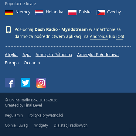
Popularne kraje
Niemcy
Holandia
Polska
Czechy
Posłuchaj
Dash Radio - Myndstream
w smartfonie za
darmo za pośrednictwem aplikacji na
Androida
lub
iOS
!
Afryka
Azja
Ameryka Północna
Ameryka Południowa
Europa
Oceania
© Online Radio Box, 2015-2026.
Created by
Final Level
Regulamin
Polityka prywatności
Opinie i uwagi
Widgety
Dla stacji radiowych