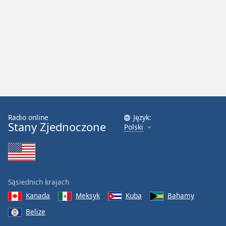
Font
Family
Reset
Done
Close
Modal
Dialog
End
Radio online
Język:
of
Stany Zjednoczone
Polski
dialog
window.
Sąsiednich krajach
Kanada
Meksyk
Kuba
Bahamy
Belize