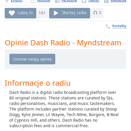
English
Website
Remaining
Time
-
Lubię to
161
Słuchaj radia
0
-:-
Kontakty
1x
Playback
Opinie Dash Radio - Myndstream
Rate
Chapters
Chapters
Descriptions
Informacje o radiu
descriptions
Dash Radio is a digital radio broadcasting platform over
off
,
80 original stations. These stations are curated by DJs,
selected
radio personalities, musicians, and music tastemakers.
The platform includes partner stations curated by Snoop
Subtitles
Dogg, Kylie Jenner, Lil Wayne, Tech N9ne, Borgore, B-Real
of Cypress Hill, and others. Dash Radio has no
subtitles
subscription fees and is commercial-free.
settings
,