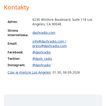
opens
Kontakty
subtitles
settings
dialog
6230 Wilshire Boulevard, Suite 118 Los
Adres:
Angeles, CA 90048
subtitles
off
,
Strona
dashradio.com
selected
internetowa:
info@dashradio.com
/
Email:
Audio
press@dashradio.com
Track
Facebook:
@dashradio
Picture-
Twitter:
@dash_radio
in-
Picture
Instagram:
@dashradio
Fullscreen
Czas w mieście Los Angeles
:
01:30
,
08.09.2026
This
is
a
modal
window.