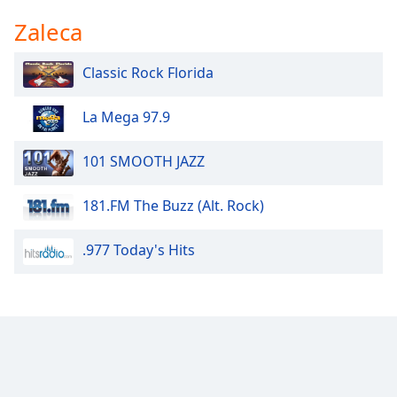
Color
Zaleca
Opacity
Classic Rock Florida
Caption
La Mega 97.9
Area
Background
101 SMOOTH JAZZ
Color
181.FM The Buzz (Alt. Rock)
Opacity
.977 Today's Hits
Font
Size
Text
Edge
Style