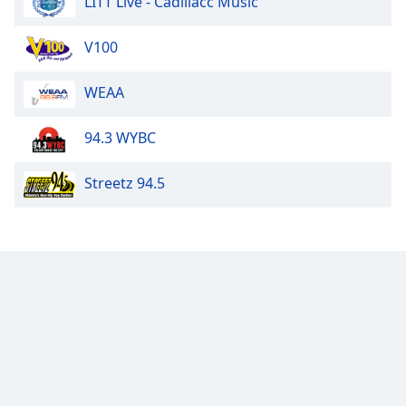
LITT Live - Cadillacc Music
V100
WEAA
94.3 WYBC
Streetz 94.5