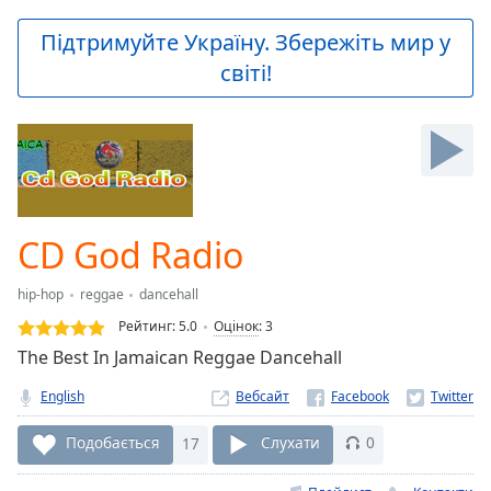
loading.
Play
Підтримуйте Україну. Збережіть мир у
Video
світі!
Play
Skip
Backward
Skip
Forward
Mute
Current
Time
0:00
CD God Radio
/
Duration
-:-
hip-hop
reggae
dancehall
Loaded
:
0.00%
Рейтинг:
5.0
Оцінок
:
3
Stream
The Best In Jamaican Reggae Dancehall
Type
LIVE
English
Вебсайт
Seek to
live,
currently
Подобається
17
Слухати
0
behind
live
LIVE