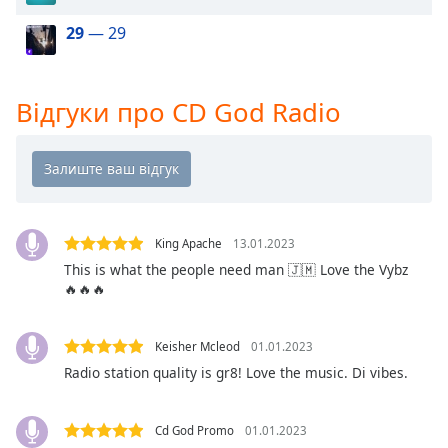
of
dialog
29
— 29
window.
Escape
will
Відгуки про CD God Radio
cancel
and
close
the
window.
King Apache
13.01.2023
Text
This is what the people need man 🇯🇲 Love the Vybz
Color
🔥🔥🔥
Opacity
Keisher Mcleod
01.01.2023
Radio station quality is gr8! Love the music. Di vibes.
Text
Background
Color
Cd God Promo
01.01.2023