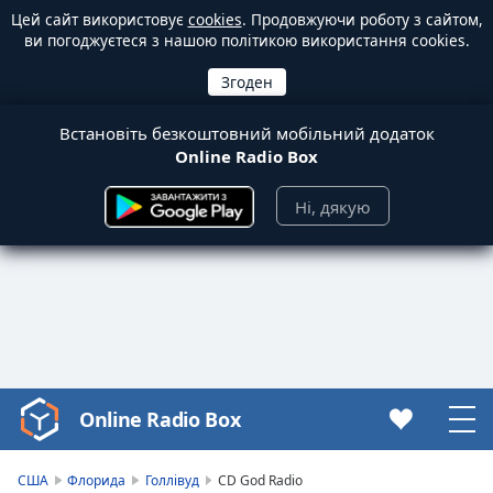
Цей сайт використовує
cookies
. Продовжуючи роботу з сайтом,
ви погоджуєтеся з нашою політикою використання cookies.
Встановіть безкоштовний мобільний додаток
Online Radio Box
Ні, дякую
Online Radio Box
Video
Player
is
США
Флорида
Голлівуд
CD God Radio