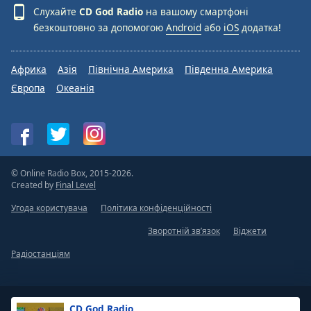
Слухайте
CD God Radio
на вашому смартфоні
безкоштовно за допомогою
Android
або
iOS
додатка!
Африка
Азія
Північна Америка
Південна Америка
Європа
Океанія
© Online Radio Box, 2015-2026.
Created by
Final Level
Угода користувача
Політика конфіденційності
Зворотній зв’язок
Віджети
Радіостанціям
CD God Radio