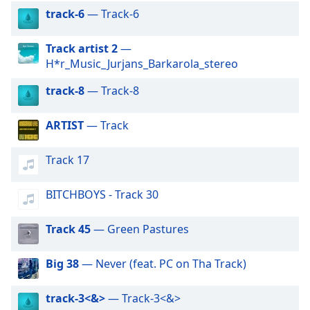
subtitles
track-6
— Track-6
settings
dialog
Track artist 2
—
subtitles
H*r_Music_Jurjans_Barkarola_stereo
off
,
selected
track-8
— Track-8
Audio
ARTIST
— Track
Track
Picture-
Track 17
in-
Picture
Fullscreen
BITCHBOYS - Track 30
This
is
Track 45
— Green Pastures
a
modal
Big 38
— Never (feat. PC on Tha Track)
window.
track-3<&>
— Track-3<&>
Beginning