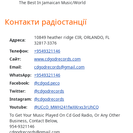
The Best In Jamaican Music/World
Opacity
Контакти радіостанції
Caption
Area
10849 heather ridge CIR, ORLANDO, FL
Адреса:
Background
32817-3376
Color
Телефон:
+9549321146
Сайт:
www.cdgodrecords.com
Opacity
Email:
cdgodrecords@gmail.com
WhatsApp:
+9549321146
Facebook:
@cdgod.peco
Font
Size
Twitter:
@cdgodrecords
Instagram:
@cdgodrecords
Text
Youtube:
@UCcO_MWH241fwXKrxs3rUhCQ
Edge
To Get Your Music Played On Cd God Radio, Or Any Other
Style
Business, Contact Below,
954-9321146
cdgodrecords@gmail.com