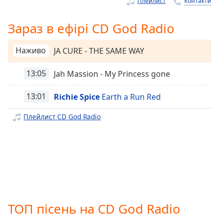
Remaining
Плейлист
Контакти
Time
-
-:-
Зараз в ефірі CD God Radio
1x
Наживо
JA CURE - THE SAME WAY
Playback
Rate
13:05
Jah Massion - My Princess gone
Chapters
13:01
Richie Spice
Earth a Run Red
Chapters
Плейлист CD God Radio
Descriptions
descriptions
off
,
selected
Subtitles
subtitles
ТОП пісень на CD God Radio
settings
,
opens