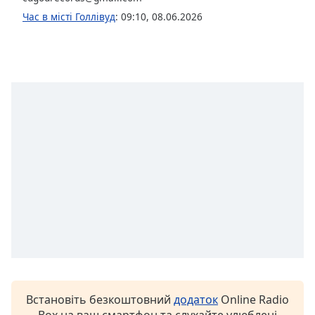
Font
Час в місті Голлівуд
:
09:10
,
08.06.2026
Family
Reset
Done
Close
Modal
Dialog
End
of
dialog
window.
Встановіть безкоштовний
додаток
Online Radio
Box на ваш смартфон та слухайте улюблені