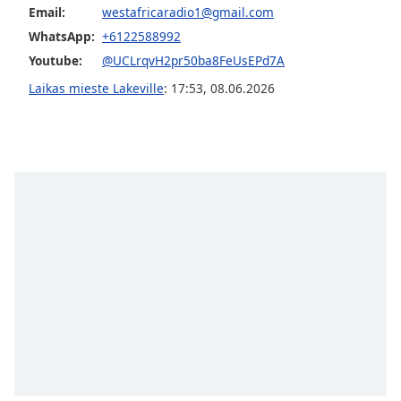
Email:
westafricaradio1@gmail.com
subtitles
settings
WhatsApp:
+6122588992
dialog
Youtube:
@UCLrqvH2pr50ba8FeUsEPd7A
subtitles
Laikas mieste Lakeville
:
17:53
,
08.06.2026
off
,
selected
Audio
Track
Picture-
in-
Picture
Fullscreen
This
is
a
modal
window.
Beginning