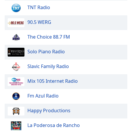
TNT Radio
Opacity
90.5 WERG
Caption
Area
The Choice 88.7 FM
Background
Color
Solo Piano Radio
Opacity
Slavic Family Radio
Mix 105 Internet Radio
Font
Size
Fm Azul Radio
Text
Happy Productions
Edge
Style
La Poderosa de Rancho