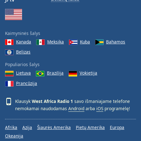
Kaimyninės šalys
Kanada
Meksika
Kuba
Bahamos
Belizas
Populiarios šalys
Lietuva
Brazilija
Vokietija
Prancūzija
Klausyk
West Africa Radio 1
savo išmaniajame telefone
nemokamai naudodamas
Android
arba
iOS
programėlę!
Afrika
Azija
Šiaurės Amerika
Pietų Amerika
Europa
Okeanija