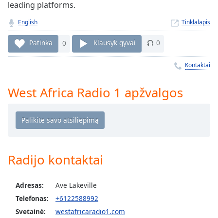
Remaining
leading platforms.
Time
-
-:-
English
Tinklalapis
1x
Patinka
0
Klausyk gyvai
0
Playback
Rate
Kontaktai
Chapters
West Africa Radio 1 apžvalgos
Chapters
Descriptions
descriptions
off
,
Radijo kontaktai
selected
Subtitles
Adresas:
Ave Lakeville
subtitles
Telefonas:
+6122588992
settings
,
Svetainė:
westafricaradio1.com
opens