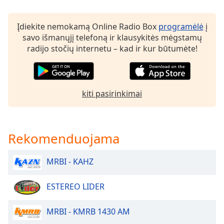
of
dialog
window.
Įdiekite nemokamą Online Radio Box
programėlė
į
Escape
savo išmanųjį telefoną ir klausykitės mėgstamų
will
radijo stočių internetu – kad ir kur būtumėte!
cancel
and
close
the
kiti pasirinkimai
window.
Text
Rekomenduojama
Color
MRBI - KAHZ
Opacity
ESTEREO LIDER
Text
Background
MRBI - KMRB 1430 AM
Color