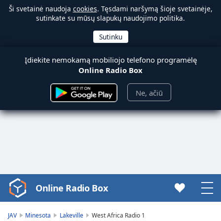
Ši svetainė naudoja
cookies
. Tęsdami naršymą šioje svetainėje,
sutinkate su mūsų slapukų naudojimo politika.
Įdiekite nemokamą mobiliojo telefono programėlę
Online Radio Box
Ne, ačiū
Online Radio Box
Video
Player
is
JAV
Minesota
Lakeville
West Africa Radio 1