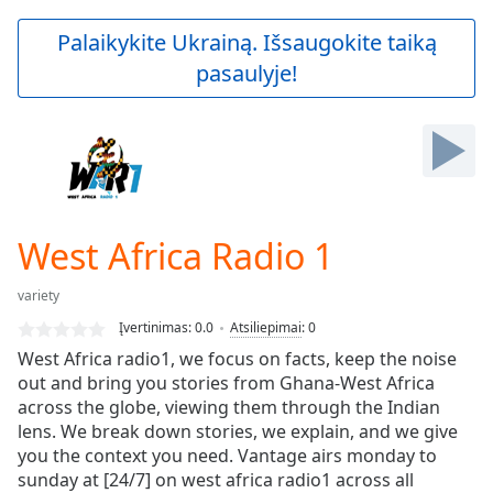
loading.
Play
Palaikykite Ukrainą. Išsaugokite taiką
Video
pasaulyje!
Play
Skip
Backward
Skip
Forward
Mute
Current
Time
0:00
West Africa Radio 1
/
Duration
-:-
variety
Loaded
:
0.00%
Įvertinimas:
0.0
Atsiliepimai
:
0
Stream
West Africa radio1, we focus on facts, keep the noise
Type
LIVE
out and bring you stories from Ghana-West Africa
Seek to
across the globe, viewing them through the Indian
live,
lens. We break down stories, we explain, and we give
currently
you the context you need. Vantage airs monday to
behind
live
LIVE
sunday at [24/7] on west africa radio1 across all