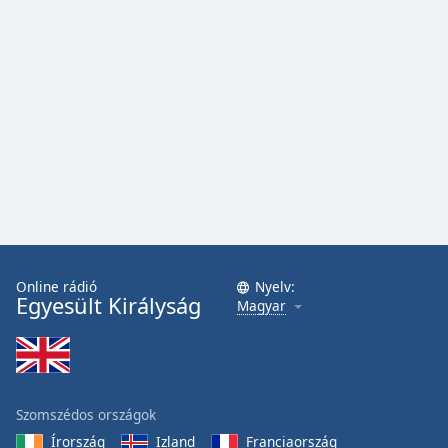
Online rádió
Nyelv:
Egyesült Királyság
Magyar
Szomszédos országok
Írország
Izland
Franciaország