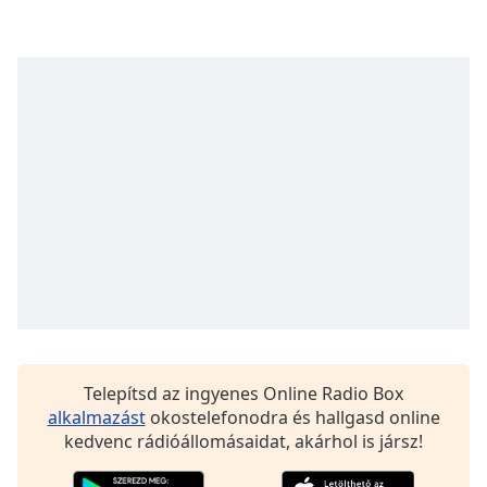
Opacity
Caption
Area
Background
Color
Opacity
Font
Size
Telepítsd az ingyenes Online Radio Box
Text
alkalmazást
okostelefonodra és hallgasd online
Edge
kedvenc rádióállomásaidat, akárhol is jársz!
Style