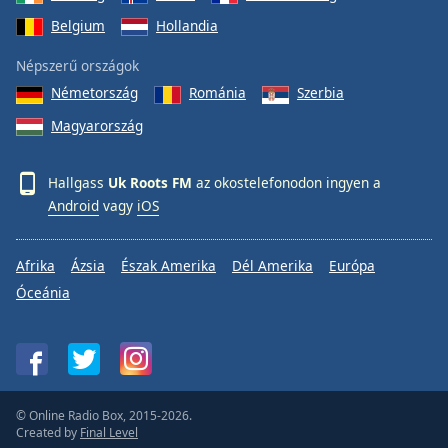
Belgium
Hollandia
Népszerű országok
Németország
Románia
Szerbia
Magyarország
Hallgass
Uk Roots FM
az okostelefonodon ingyen a
Android
vagy
iOS
Afrika
Ázsia
Észak Amerika
Dél Amerika
Európa
Óceánia
© Online Radio Box, 2015-2026.
Created by
Final Level