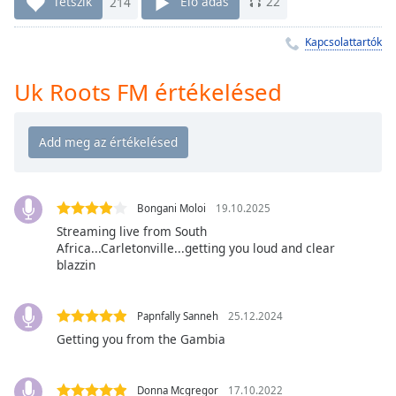
Remaining
Tetszik
214
Élő adás
22
Time
-
-:-
Kapcsolattartók
1x
Uk Roots FM értékelésed
Playback
Rate
Chapters
Chapters
Bongani Moloi
19.10.2025
Descriptions
Streaming live from South
Africa...Carletonville...getting you loud and clear
descriptions
blazzin
off
,
selected
Papnfally Sanneh
25.12.2024
Subtitles
Getting you from the Gambia
subtitles
settings
,
Donna Mcgregor
17.10.2022