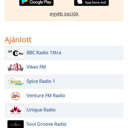
Font
Family
egyéb opciók
Reset
Done
Ajánlott
Close
Modal
Dialog
BBC Radio 1Xtra
End
of
Vibes FM
dialog
window.
Spice Radio 1
Venture FM Radio
Unique Radio
Soul Groove Radio