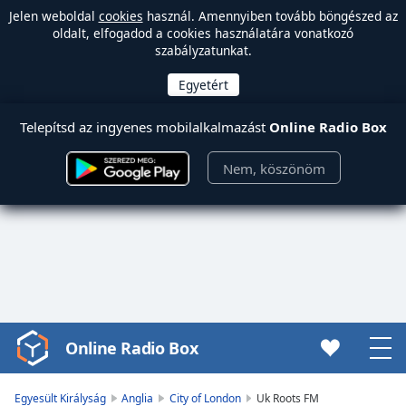
Jelen weboldal
cookies
használ. Amennyiben tovább böngészed az
oldalt, elfogadod a cookies használatára vonatkozó
szabályzatunkat.
Telepítsd az ingyenes mobilalkalmazást
Online Radio Box
Nem, köszönöm
Online Radio Box
Video
Player
is
Egyesült Királyság
Anglia
City of London
Uk Roots FM