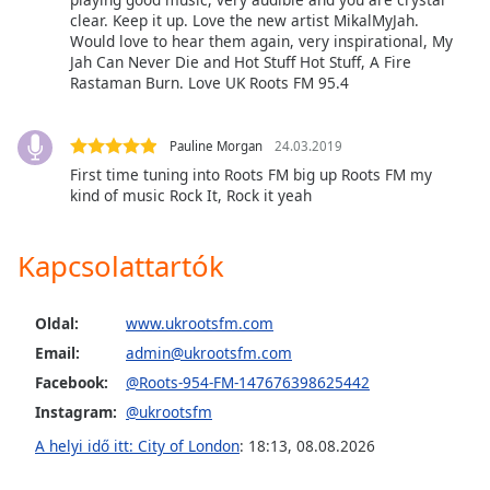
of
clear. Keep it up. Love the new artist MikalMyJah.
dialog
Would love to hear them again, very inspirational, My
window.
Jah Can Never Die and Hot Stuff Hot Stuff, A Fire
Escape
Rastaman Burn. Love UK Roots FM 95.4
will
cancel
Pauline Morgan
24.03.2019
and
First time tuning into Roots FM big up Roots FM my
close
kind of music Rock It, Rock it yeah
the
window.
Kapcsolattartók
Text
Color
Oldal:
www.ukrootsfm.com
Email:
admin@ukrootsfm.com
Opacity
Facebook:
@Roots-954-FM-147676398625442
Instagram:
@ukrootsfm
Text
A helyi idő itt: City of London
:
18:13
,
08.08.2026
Background
Color