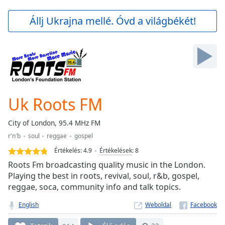
loading.
Play
Állj Ukrajna mellé. Óvd a világbékét!
Video
Play
Skip
Backward
Skip
Forward
Mute
Current
Uk Roots FM
Time
0:00
/
City of London, 95.4 MHz FM
Duration
-:-
r'n'b
soul
reggae
gospel
Loaded
:
0.00%
Értékelés:
4.9
Értékelések
:
8
Stream
Roots Fm broadcasting quality music in the London.
Type
LIVE
Playing the best in roots, revival, soul, r&b, gospel,
reggae, soca, community info and talk topics.
Seek to
live,
currently
English
Weboldal
behind
live
LIVE