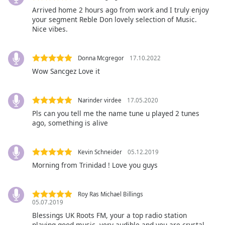
opens
Arrived home 2 hours ago from work and I truly enjoy
subtitles
your segment Reble Don lovely selection of Music.
settings
Nice vibes.
dialog
subtitles
off
,
Donna Mcgregor
17.10.2022
selected
Wow Sancgez Love it
Audio
Track
Narinder virdee
17.05.2020
Pls can you tell me the name tune u played 2 tunes
Picture-
in-
ago, something is alive
Picture
Fullscreen
This
Kevin Schneider
05.12.2019
is
Morning from Trinidad ! Love you guys
a
modal
window.
Roy Ras Michael Billings
05.07.2019
Blessings UK Roots FM, your a top radio station
Beginning
playing good music, very audible and you are crystal