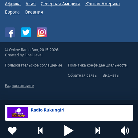
Африка
Азия
Северная Америка
Южная Америка
Европа
Океания
© Online Radio Box, 2015-2026.
Created by
Final Level
Пользовательское соглашение
Политика конфиденциальности
Обратная связь
Виджеты
Радиостанциям
Radio Rukungiri