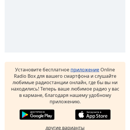
Font
Family
Reset
Done
Close
Modal
Dialog
End
of
dialog
Установите бесплатное
приложение
Online
window.
Radio Box для вашего смартфона и слушайте
любимые радиостанции онлайн, где бы вы ни
находились! Теперь ваше любимое радио у вас
в кармане, благодаря нашему удобному
приложению.
другие варианты