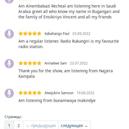
of
Am Ainembabazi Recheal am listening here in Saudi
dialog
Arabia greet all who know my name in Bugangari and
window.
the family of Ensikiriyo Vincent and all my friends
Escape
will
cancel
Kabahango Paul
03.09.2022
and
Am a regular listener. Radio Rukungiri is my favourite
close
radio station.
the
window.
Arinaitwe Sam
23.07.2022
Thank you for the show, am listening from Najjera
Text
Kampala
Color
Atwijukire Samson
19.06.2022
Opacity
Am listening from bunamwaya makindye
Text
Страницы:
Background
Color
1
2
← предыдущая
следующая →