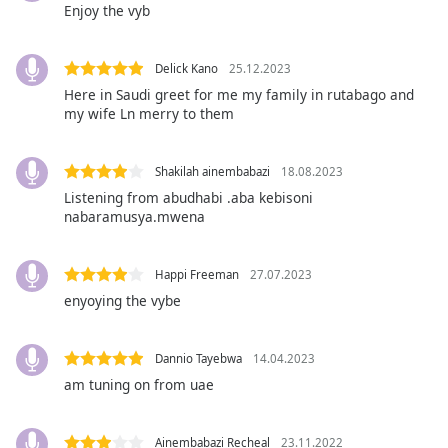
Enjoy the vyb
subtitles
settings
dialog
Delick Kano
25.12.2023
subtitles
Here in Saudi greet for me my family in rutabago and
off
,
my wife Ln merry to them
selected
Audio
Shakilah ainembabazi
18.08.2023
Track
Listening from abudhabi .aba kebisoni
nabaramusya.mwena
Picture-
in-
Picture
Happi Freeman
27.07.2023
Fullscreen
This
enyoying the vybe
is
a
Dannio Tayebwa
14.04.2023
modal
window.
am tuning on from uae
Beginning
Ainembabazi Recheal
23.11.2022