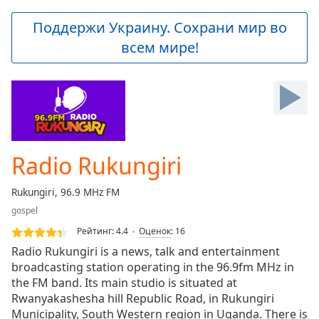
loading.
Play
Поддержи Украину. Сохрани мир во
Video
всем мире!
Play
Skip
Backward
Skip
Forward
Mute
Current
Time
0:00
Radio Rukungiri
/
Duration
-:-
Rukungiri, 96.9 MHz FM
Loaded
:
gospel
0.00%
Stream
Рейтинг:
4.4
Оценок
:
16
Type
LIVE
Radio Rukungiri is a news, talk and entertainment
Seek to
broadcasting station operating in the 96.9fm MHz in
live,
the FM band. Its main studio is situated at
currently
behind
Rwanyakashesha hill Republic Road, in Rukungiri
live
LIVE
Municipality, South Western region in Uganda. There is