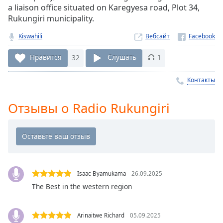
Remaining
a liaison office situated on Karegyesa road, Plot 34,
Time
-
Rukungiri municipality.
-:-
Kiswahili
Вебсайт
1x
Playback
Нравится
32
Слушать
1
Rate
Контакты
Chapters
Chapters
Отзывы о Radio Rukungiri
Descriptions
descriptions
off
,
selected
Isaac Byamukama
26.09.2025
Subtitles
The Best in the western region
subtitles
settings
,
Arinaitwe Richard
05.09.2025
opens