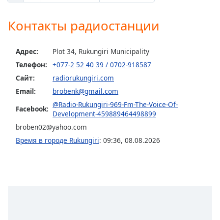
Opacity
Контакты радиостанции
Caption
Адрес:
Plot 34, Rukungiri Municipality
Area
Телефон:
+077-2 52 40 39 / 0702-918587
Background
Сайт:
radiorukungiri.com
Color
Email:
brobenk@gmail.com
@Radio-Rukungiri-969-Fm-The-Voice-Of-
Facebook:
Opacity
Development-459889464498899
broben02@yahoo.com
Font
Время в городе Rukungiri
:
09:36
,
08.08.2026
Size
Text
Edge
Style