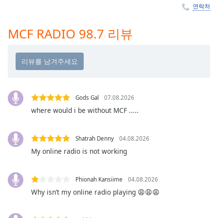
Time
-
연락처
-:-
MCF RADIO 98.7 리뷰
1x
Playback
Rate
Chapters
Chapters
Gods Gal
07.08.2026
where would i be without MCF .....
Descriptions
descriptions
off
,
Shatrah Denny
04.08.2026
selected
My online radio is not working
Subtitles
Phionah Kansiime
04.08.2026
subtitles
Why isn’t my online radio playing 😩😩😩
settings
,
opens