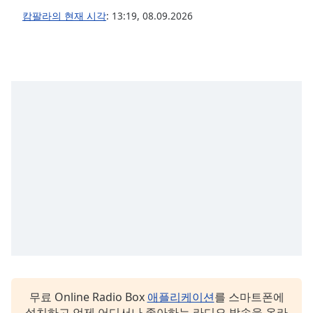
캄팔라의 현재 시각
:
13:19
,
08.09.2026
Opacity
Caption
Area
Background
Color
Opacity
Font
Size
Text
Edge
Style
무료 Online Radio Box
애플리케이션
를 스마트폰에
설치하고 언제 어디서나 좋아하는 라디오 방송을 온라
Font