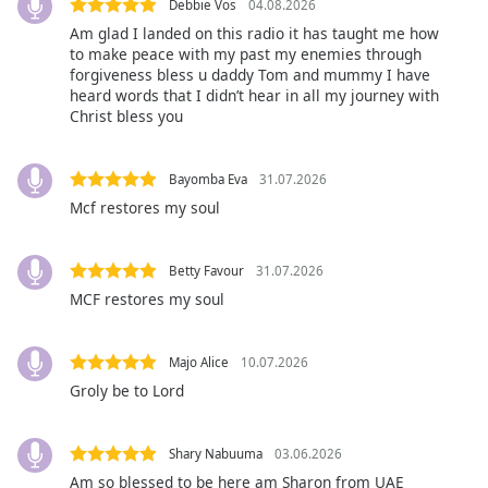
subtitles
Debbie Vos
04.08.2026
settings
Am glad I landed on this radio it has taught me how
dialog
to make peace with my past my enemies through
subtitles
forgiveness bless u daddy Tom and mummy I have
heard words that I didn’t hear in all my journey with
off
,
Christ bless you
selected
Audio
Bayomba Eva
31.07.2026
Track
Mcf restores my soul
Picture-
in-
Picture
Betty Favour
31.07.2026
Fullscreen
MCF restores my soul
This
is
a
Majo Alice
10.07.2026
modal
Groly be to Lord
window.
Beginning
Shary Nabuuma
03.06.2026
of
Am so blessed to be here am Sharon from UAE