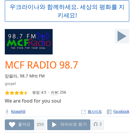
Play
우크라이나와 함께하세요. 세상의 평화를 지
Video
키세요!
Play
Skip
Backward
Skip
Forward
Mute
Current
Time
0:00
MCF RADIO 98.7
/
Duration
-:-
캄팔라, 98.7 MHz FM
Loaded
:
gospel
0.00%
Stream
평점:
4.5
리뷰
:
256
Type
LIVE
We are food for you soul
Seek to
live,
Kiswahili
웹사이트
currently
behind
live
LIVE
좋아요
359
라이브로 듣기
3
Remaining