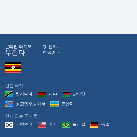
온라인 라디오
언어:
우간다
한국어
인접 국가
탄자니아
케냐
남수단
콩고민주공화국
르완다
인기 있는 국가들
대한민국
미국
브라질
독일