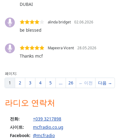
dialog
DUBAI
window.
Escape
alinda bridget
02.06.2026
will
be blessed
cancel
and
close
Mapeera Vicent
28.05.2026
the
Thanks mcf
window.
Text
페이지:
Color
1
2
3
4
5
...
26
← 이전
다음 →
Opacity
라디오 연락처
Text
전화:
+039 3217898
Background
사이트:
mcfradio.co.ug
Color
Facebook:
@mcfradio