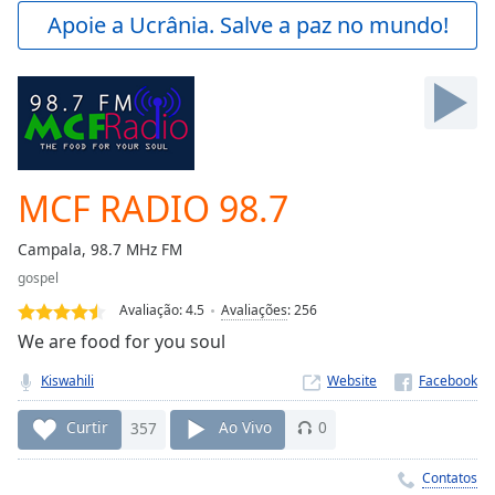
Play
Apoie a Ucrânia. Salve a paz no mundo!
Video
Play
Skip
Backward
Skip
Forward
Mute
Current
MCF RADIO 98.7
Time
0:00
/
Campala, 98.7 MHz FM
Duration
-:-
gospel
Loaded
:
0.00%
Avaliação:
4.5
Avaliações
:
256
Stream
We are food for you soul
Type
LIVE
Kiswahili
Website
Seek to
live,
currently
Curtir
357
Ao Vivo
0
behind
live
LIVE
Remaining
Contatos