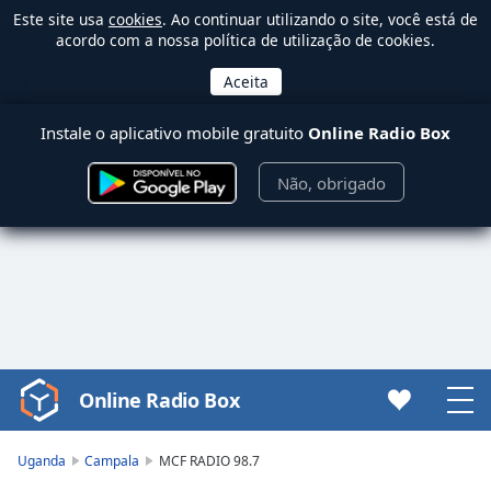
Este site usa
cookies
. Ao continuar utilizando o site, você está de
acordo com a nossa política de utilização de cookies.
Instale o aplicativo mobile gratuito
Online Radio Box
Não, obrigado
Online Radio Box
Video
Player
is
Uganda
Campala
MCF RADIO 98.7
loading.