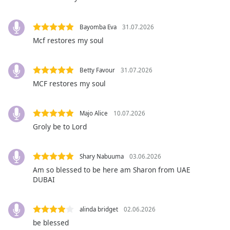
subtitles
settings
dialog
Bayomba Eva
31.07.2026
subtitles
Mcf restores my soul
off
,
selected
Betty Favour
31.07.2026
Audio
MCF restores my soul
Track
Picture-
Majo Alice
10.07.2026
in-
Picture
Groly be to Lord
Fullscreen
This
is
Shary Nabuuma
03.06.2026
a
Am so blessed to be here am Sharon from UAE
modal
DUBAI
window.
alinda bridget
02.06.2026
Beginning
be blessed
of