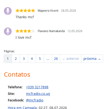
dialog
window.
Mapeera Vicent
28.05.2026
Escape
Thanks mcf
will
cancel
and
Flaviano Namakanda
12.05.2026
close
I love mcf
the
window.
Páginas:
Text
1
2
3
4
5
...
26
← anterior
próxima →
Color
Contatos
Opacity
Telefone:
+039 3217898
Text
Site:
mcfradio.co.ug
Background
Facebook:
@mcfradio
Color
Hora em Campala
:
02:27
,
08.07.2026