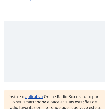
Opacity
Caption
Area
Background
Color
Opacity
Font
Size
Text
Edge
Style
Instale o
aplicativo
Online Radio Box gratuito para
o seu smartphone e ouça as suas estações de
rádio favoritas online - onde quer que você esteja!
Font