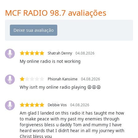
Time
-
-:-
MCF RADIO 98.7 avaliações
1x
Playback
Rate
Chapters
Shatrah Denny
04.08.2026
Chapters
My online radio is not working
Descriptions
Phionah Kansiime
04.08.2026
descriptions
Why isn’t my online radio playing 😩😩😩
off
,
selected
Debbie Vos
04.08.2026
Subtitles
Am glad I landed on this radio it has taught me how
subtitles
to make peace with my past my enemies through
forgiveness bless u daddy Tom and mummy I have
settings
,
heard words that I didn’t hear in all my journey with
opens
Christ bless you