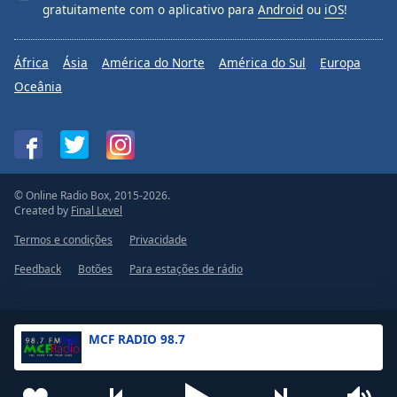
gratuitamente com o aplicativo para
Android
ou
iOS
!
África
Ásia
América do Norte
América do Sul
Europa
Oceânia
© Online Radio Box, 2015-2026.
Created by
Final Level
Termos e condições
Privacidade
Feedback
Botões
Para estações de rádio
MCF RADIO 98.7