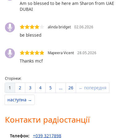
of
Am so blessed to be here am Sharon from UAE
dialog
DUBAI
window.
Escape
alinda bridget
02.06.2026
will
be blessed
cancel
and
close
Mapeera Vicent
28.05.2026
the
Thanks mcf
window.
Text
Сторінки:
Color
1
2
3
4
5
...
26
← попередня
наступна →
Opacity
Контакти радіостанції
Text
Background
Color
Телефон:
+039 3217898