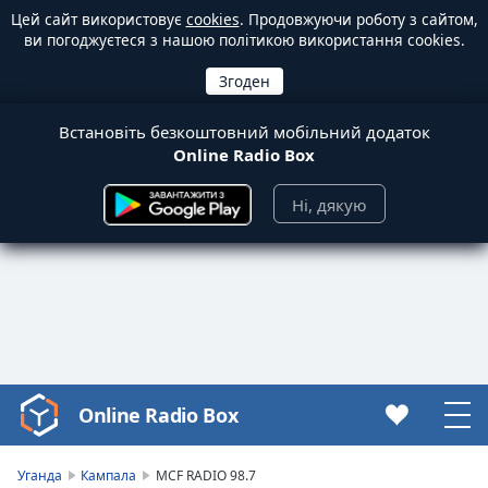
Цей сайт використовує
cookies
. Продовжуючи роботу з сайтом,
ви погоджуєтеся з нашою політикою використання cookies.
Встановіть безкоштовний мобільний додаток
Online Radio Box
Ні, дякую
Online Radio Box
Video
Player
is
Уганда
Кампала
MCF RADIO 98.7