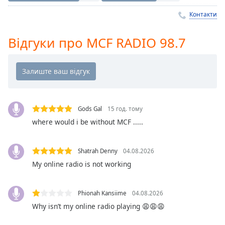
Remaining
Time
-
Контакти
-:-
Відгуки про MCF RADIO 98.7
1x
Playback
Rate
Chapters
Chapters
Gods Gal
15 год. тому
where would i be without MCF .....
Descriptions
descriptions
off
,
Shatrah Denny
04.08.2026
selected
My online radio is not working
Subtitles
Phionah Kansiime
04.08.2026
subtitles
Why isn’t my online radio playing 😩😩😩
settings
,
opens