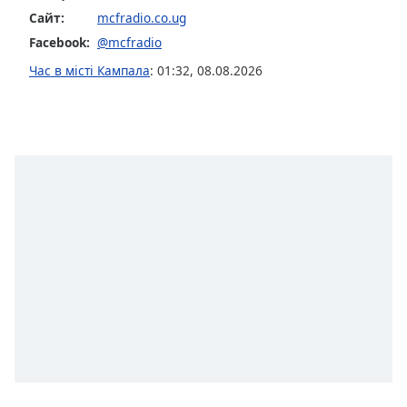
Сайт:
mcfradio.co.ug
Opacity
Facebook:
@mcfradio
Час в місті Кампала
:
01:32
,
08.08.2026
Caption
Area
Background
Color
Opacity
Font
Size
Text
Edge
Style