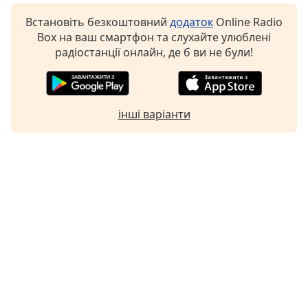
Font
Встановіть безкоштовний
додаток
Online Radio
Family
Box на ваш смартфон та слухайте улюблені
радіостанції онлайн, де б ви не були!
Reset
Done
Close
Modal
інші варіанти
Dialog
End
of
dialog
window.