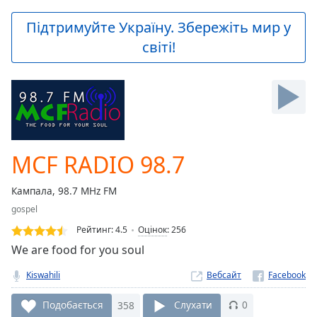
loading.
Play
Підтримуйте Україну. Збережіть мир у
Video
світі!
Play
Skip
Backward
Skip
Forward
Mute
Current
Time
0:00
MCF RADIO 98.7
/
Duration
-:-
Кампала, 98.7 MHz FM
Loaded
:
gospel
0.00%
Stream
Рейтинг:
4.5
Оцінок
:
256
Type
LIVE
We are food for you soul
Seek to
live,
Kiswahili
Вебсайт
currently
behind
live
LIVE
Подобається
358
Слухати
0