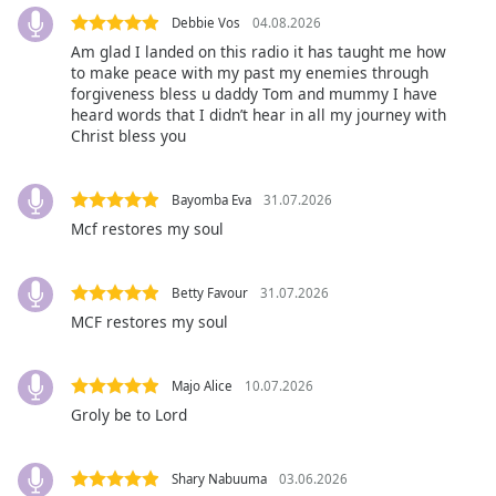
subtitles
Debbie Vos
04.08.2026
settings
Am glad I landed on this radio it has taught me how
dialog
to make peace with my past my enemies through
subtitles
forgiveness bless u daddy Tom and mummy I have
heard words that I didn’t hear in all my journey with
off
,
Christ bless you
selected
Audio
Bayomba Eva
31.07.2026
Track
Mcf restores my soul
Picture-
in-
Picture
Betty Favour
31.07.2026
Fullscreen
MCF restores my soul
This
is
a
Majo Alice
10.07.2026
modal
Groly be to Lord
window.
Beginning
Shary Nabuuma
03.06.2026