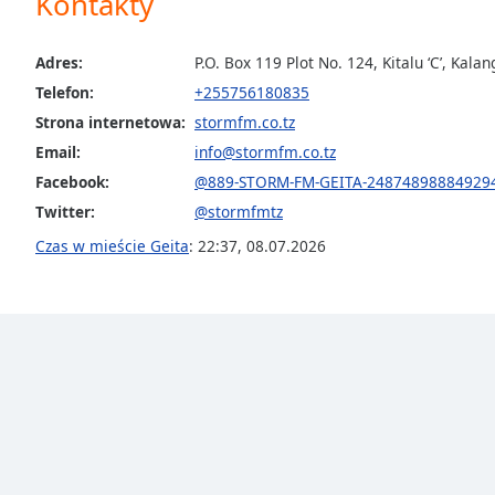
Kontakty
Audio
Track
Adres:
P.O. Box 119 Plot No. 124, Kitalu ‘C’, Kalan
Picture-
in-
Telefon:
+255756180835
Picture
Strona internetowa:
stormfm.co.tz
Fullscreen
This
Email:
info@stormfm.co.tz
is
Facebook:
@889-STORM-FM-GEITA-24874898884929
a
Twitter:
@stormfmtz
modal
Czas w mieście Geita
:
22:37
,
08.07.2026
window.
Beginning
of
dialog
window.
Escape
will
cancel
and
close