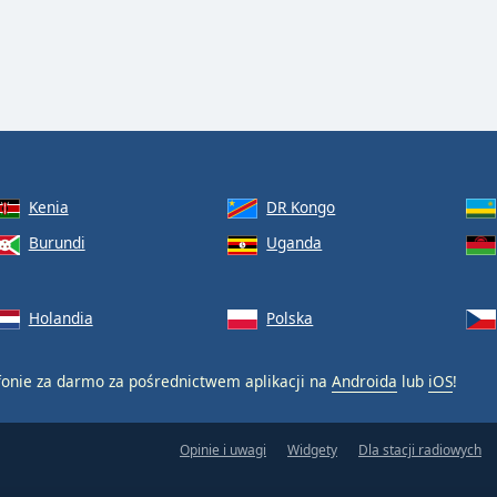
Kenia
DR Kongo
Burundi
Uganda
Holandia
Polska
onie za darmo za pośrednictwem aplikacji na
Androida
lub
iOS
!
Opinie i uwagi
Widgety
Dla stacji radiowych