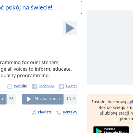
 pokój na świecie!
gramming for our listeners;
e all voices to inform, educate,
h quality programming.
Website
to
26
Słuchaj radia
0
Instałuj darmową
ap
Box do swego sma
Playlista
Kontakty
uliubionę stacji
gdzieko