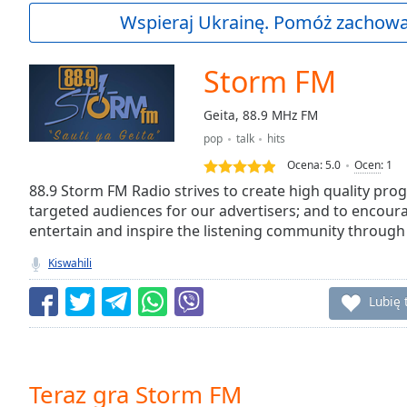
Current
Wspieraj Ukrainę. Pomóż zachować
Time
0:00
/
Duration
-:-
Storm FM
Loaded
:
0.00%
Geita, 88.9 MHz FM
0:00
pop
talk
hits
Stream
Type
LIVE
Ocena:
5.0
Ocen
:
1
Seek to
88.9 Storm FM Radio strives to create high quality pro
live,
targeted audiences for our advertisers; and to encourag
currently
entertain and inspire the listening community throug
behind
live
LIVE
Remaining
Kiswahili
Time
-
-:-
Lubię 
1x
Playback
Rate
Teraz gra Storm FM