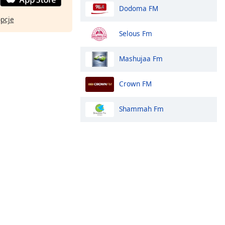
Dodoma FM
opcje
Selous Fm
Mashujaa Fm
Crown FM
Shammah Fm