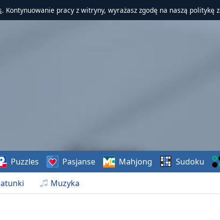
s
. Kontynuowanie pracy z witryny, wyrażasz zgodę na naszą politykę 
Puzzles
Pasjanse
Mahjong
Sudoku
atunki
Muzyka