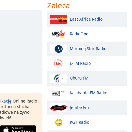
Zaleca
East Africa Radio
RadioOne
Morning Star Radio
E-FM Radio
Uhuru FM
Kasibante FM Radio
likację
Online Radio
rtfonu i słuchaj
Jembe Fm
 radiowe na żywo
lwiek!
KGT Radio