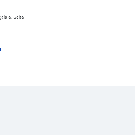
galala, Geita
4