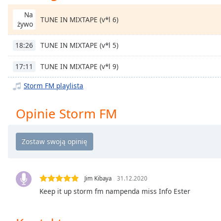
Chapters
Na
TUNE IN MIXTAPE (v*l 6)
Chapters
żywo
Descriptions
TUNE IN MIXTAPE (v*l 5)
18:26
descriptions
TUNE IN MIXTAPE (v*l 9)
17:11
off
,
selected
Storm FM playlista
Subtitles
Opinie Storm FM
subtitles
settings
,
opens
subtitles
settings
dialog
Jim Kibaya
31.12.2020
subtitles
Keep it up storm fm nampenda miss Info Ester
off
,
selected