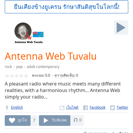
Play
ยืนเคียงข้างยูเครน รักษาสันติสุขในโลกนี้!
Video
Play
Skip
Backward
Skip
Forward
Mute
Current
Antenna Web Tuvalu
Time
0:00
/
rock
pop
adult contemporary
Duration
-:-
คะแนน:
0.0
ความคิดเห็น
:
0
Loaded
:
A pleasant radio where music meets many different
0.00%
realities, with a harmonious rhythm... Antenna Web
Stream
simply your radio...
Type
LIVE
Seek to
English
เว็บไซต์
live,
currently
behind
ถูกใจ
7
รับฟังสด
0
live
LIVE
Remaining