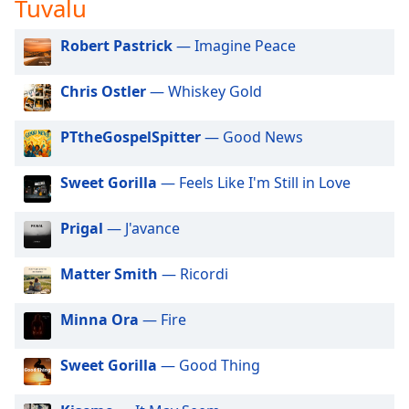
Tuvalu
subtitles
settings
dialog
Robert Pastrick
— Imagine Peace
subtitles
off
,
Chris Ostler
— Whiskey Gold
selected
PTtheGospelSpitter
— Good News
Audio
Track
Sweet Gorilla
— Feels Like I'm Still in Love
Picture-
in-
Picture
Prigal
— J'avance
Fullscreen
This
Matter Smith
— Ricordi
is
a
modal
Minna Ora
— Fire
window.
Sweet Gorilla
— Good Thing
Beginning
of