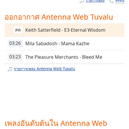
รายการเพลง
ติดต่อ
Time
-
-:-
ออกอากาศ Antenna Web Tuvalu
1x
Playback
สด
Keith Satterfield - E3-Eternal Wisdom
Rate
03:26
Mila Sabadosh - Mama Kazhe
Chapters
Chapters
03:23
The Pleasure Merchants - Bleed Me
Descriptions
รายการเพลง Antenna Web Tuvalu
descriptions
off
,
selected
Subtitles
subtitles
settings
,
เพลงอันดับต้นใน Antenna Web
opens