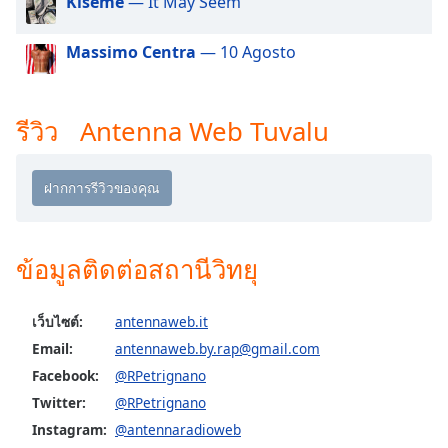
Kiseme
— It May Seem
dialog
window.
Massimo Centra
— 10 Agosto
Escape
will
cancel
and
รีวิว Antenna Web Tuvalu
close
the
window.
Text
Color
ข้อมูลติดต่อสถานีวิทยุ
Opacity
เว็บไซต์:
antennaweb.it
Email:
antennaweb.by.rap@gmail.com
Text
Facebook:
@RPetrignano
Background
Twitter:
@RPetrignano
Color
Instagram:
@antennaradioweb