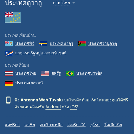
ประเทศตูวาลู
ภาษาไทย
ประเทศเพื่อนบ้าน
ประเทศฟีจี
ประเทศนาอูรู
ประเทศวานูอาตู
สาธารณรัฐหมู่เกาะมาร์แชลล์
ประเทศที่นิยม
ประเทศไทย
สหรัฐ
ประเทศบราซิล
ประเทศเยอรมนี
ฟัง
Antenna Web Tuvalu
บนโทรศัพท์สมาร์ตโฟนของคุณได้ฟรี
ด้วยแอปพลิเคชัน
Android
หรือ
iOS
!
แอฟริกา
เอเชีย
อเมริกาเหนือ
อเมริกาใต้
ยุโรป
โอเชียเนีย