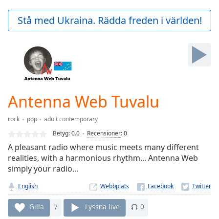
loading.
Play
Stå med Ukraina. Rädda freden i världen!
Video
Play
Skip
Backward
Skip
Forward
Mute
Current
Antenna Web Tuvalu
Time
0:00
/
rock
pop
adult contemporary
Duration
-:-
Betyg:
0.0
Recensioner
:
0
Loaded
:
A pleasant radio where music meets many different
0.00%
realities, with a harmonious rhythm... Antenna Web
Stream
simply your radio...
Type
LIVE
Seek to
English
Webbplats
live,
currently
behind
Gilla
7
Lyssna live
0
live
LIVE