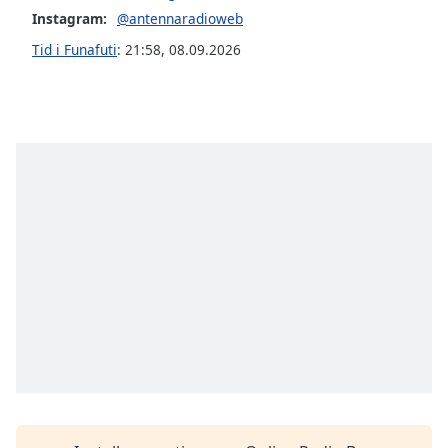
Instagram:
@antennaradioweb
Opacity
Tid i Funafuti
:
21:58
,
08.09.2026
Caption
Area
Background
Color
Opacity
Font
Size
Text
Edge
Style