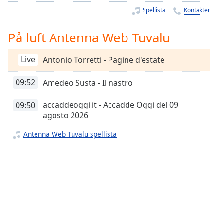
Remaining
Spellista
Kontakter
Time
-
-:-
På luft Antenna Web Tuvalu
1x
Playback
Live
Antonio Torretti - Pagine d'estate
Rate
09:52
Amedeo Susta - Il nastro
Chapters
Chapters
accaddeoggi.it - Accadde Oggi del 09
09:50
agosto 2026
Descriptions
Antenna Web Tuvalu spellista
descriptions
off
,
selected
Subtitles
subtitles
settings
,