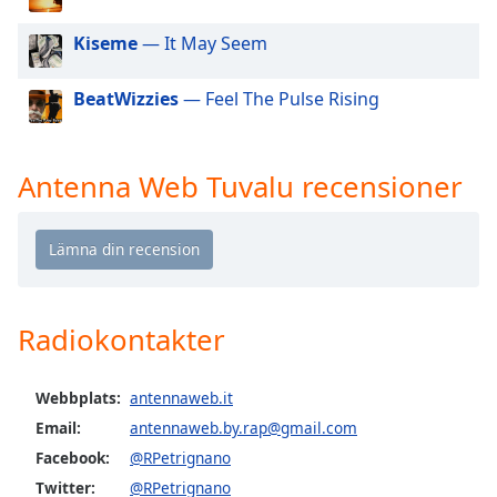
of
dialog
Kiseme
— It May Seem
window.
Escape
BeatWizzies
— Feel The Pulse Rising
will
cancel
and
Antenna Web Tuvalu recensioner
close
the
window.
Text
Color
Radiokontakter
Opacity
Webbplats:
antennaweb.it
Email:
antennaweb.by.rap@gmail.com
Text
Background
Facebook:
@RPetrignano
Color
Twitter:
@RPetrignano