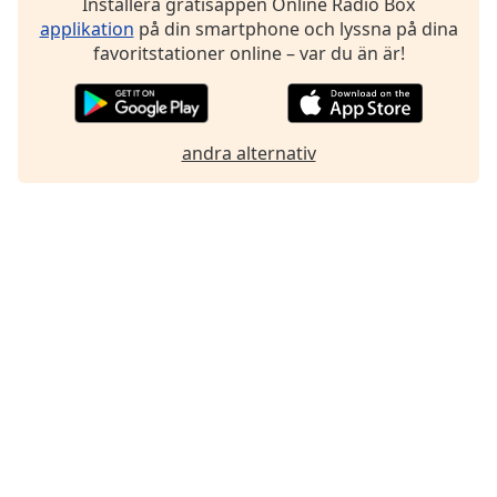
Installera gratisappen Online Radio Box
Font
applikation
på din smartphone och lyssna på dina
Family
favoritstationer online – var du än är!
Reset
Done
andra alternativ
Close
Modal
Dialog
End
of
dialog
window.