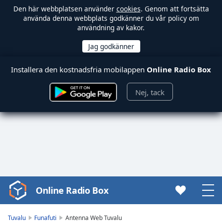
Den här webbplatsen använder
cookies
. Genom att fortsätta
använda denna webbplats godkänner du vår policy om
användning av kakor.
Installera den kostnadsfria mobilappen
Online Radio Box
Nej, tack
Online Radio Box
Video
Player
is
Tuvalu
Funafuti
Antenna Web Tuvalu