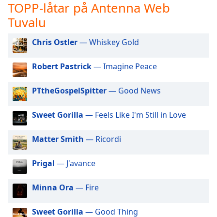
opens
TOPP-låtar på Antenna Web
subtitles
Tuvalu
settings
dialog
Chris Ostler
— Whiskey Gold
subtitles
off
,
selected
Robert Pastrick
— Imagine Peace
Audio
PTtheGospelSpitter
— Good News
Track
Picture-
Sweet Gorilla
— Feels Like I'm Still in Love
in-
Picture
Fullscreen
Matter Smith
— Ricordi
This
is
Prigal
— J'avance
a
modal
Minna Ora
— Fire
window.
Beginning
Sweet Gorilla
— Good Thing