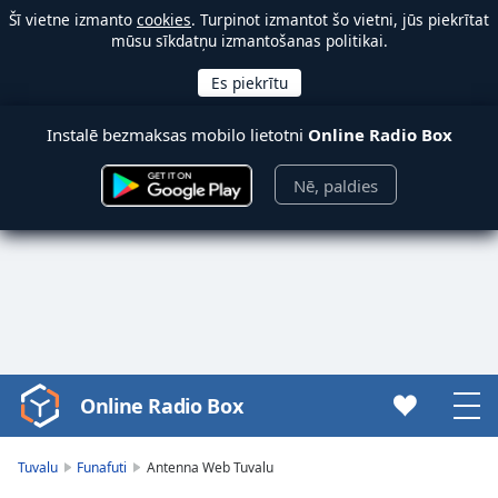
Šī vietne izmanto
cookies
. Turpinot izmantot šo vietni, jūs piekrītat
mūsu sīkdatņu izmantošanas politikai.
Instalē bezmaksas mobilo lietotni
Online Radio Box
Nē, paldies
Online Radio Box
Video
Player
is
Tuvalu
Funafuti
Antenna Web Tuvalu
loading.