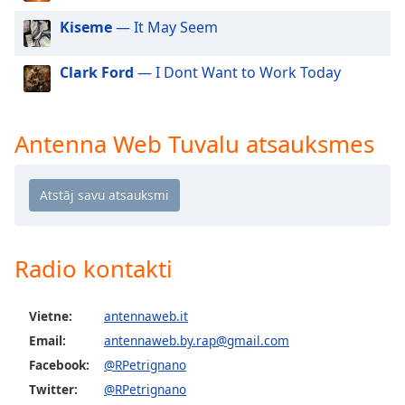
dialog
Kiseme
— It May Seem
window.
Escape
will
Clark Ford
— I Dont Want to Work Today
cancel
and
close
Antenna Web Tuvalu atsauksmes
the
window.
Text
Color
Radio kontakti
Opacity
Vietne:
antennaweb.it
Text
Email:
antennaweb.by.rap@gmail.com
Background
Facebook:
@RPetrignano
Color
Twitter:
@RPetrignano