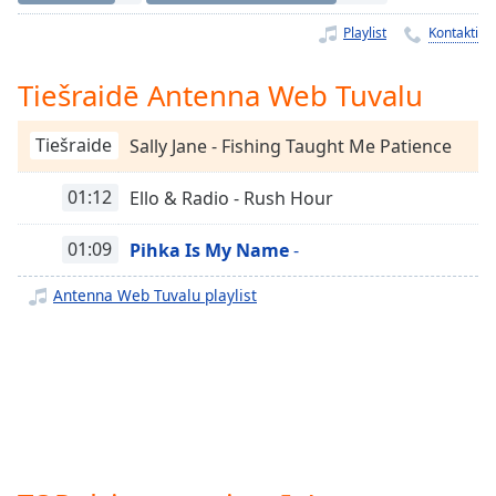
Time
-
-:-
Playlist
Kontakti
1x
Tiešraidē Antenna Web Tuvalu
Playback
Rate
Tiešraide
Sally Jane - Fishing Taught Me Patience
Chapters
01:12
Ello & Radio - Rush Hour
Chapters
01:09
Pihka Is My Name
-
Descriptions
descriptions
Antenna Web Tuvalu playlist
off
,
selected
Subtitles
subtitles
settings
,
opens