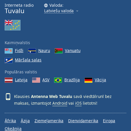
Interneta radio
Valoda:
Tuvalu
Latviešu valoda
Kaimiņvalstis
Fidži
Nauru
Vanuatu
Māršala salas
Populāras valstis
Latvija
ASV
Brazīlija
Vācija
Klausies
Antenna Web Tuvalu
savā viedtālrunī bez
maksas, izmantojot
Android
vai
iOS
lietotni!
Āfrika
Āzija
Ziemeļamerika
Dienvidamerika
Eiropa
Okeānija