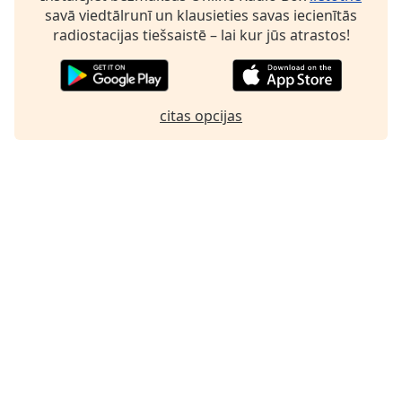
savā viedtālrunī un klausieties savas iecienītās
Family
radiostacijas tiešsaistē – lai kur jūs atrastos!
Reset
Done
citas opcijas
Close
Modal
Dialog
End
of
dialog
window.