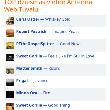
TOP dziesmas vietnē Antenna
subtitles
settings
Web Tuvalu
dialog
subtitles
Chris Ostler
— Whiskey Gold
off
,
selected
Robert Pastrick
— Imagine Peace
Audio
Track
PTtheGospelSpitter
— Good News
Picture-
in-
Sweet Gorilla
— Feels Like I'm Still in Love
Picture
Fullscreen
Matter Smith
— Ricordi
This
is
a
Prigal
— J'avance
modal
window.
Minna Ora
— Fire
Beginning
Sweet Gorilla
— Good Thing
of