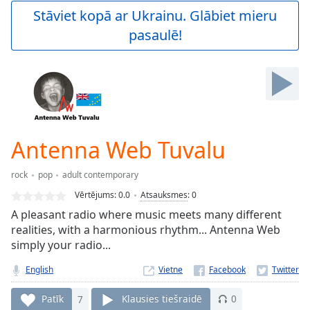
Play
Stāviet kopā ar Ukrainu. Glābiet mieru
Video
pasaulē!
Play
Skip
Backward
Skip
Forward
Mute
Current
Time
0:00
Antenna Web Tuvalu
/
Duration
-:-
rock
pop
adult contemporary
Loaded
:
0.00%
Vērtējums:
0.0
Atsauksmes
:
0
Stream
A pleasant radio where music meets many different
Type
LIVE
realities, with a harmonious rhythm... Antenna Web
Seek to
simply your radio...
live,
currently
English
Vietne
behind
live
LIVE
Remaining
Patīk
7
Klausies tiešraidē
0