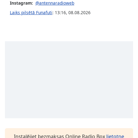
Instagram:
@antennaradioweb
Opacity
Laiks pilsētā Funafuti
:
13:16
,
08.08.2026
Caption
Area
Background
Color
Opacity
Font
Size
Text
Edge
Style
Instalējiet bezmaksas Online Radio Box
lietotne
Font