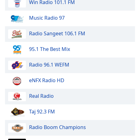
Win Radio 101.1 FM
Opacity
Music Radio 97
Caption
Radio Sangeet 106.1 FM
Area
Background
95.1 The Best Mix
Color
Radio 96.1 WEFM
Opacity
eNFX Radio HD
Font
Size
Real Radio
Taj 92.3 FM
Text
Edge
Radio Boom Champions
Style