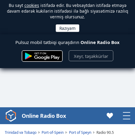
Bu sayt
cookies
istifadə edir. Bu vebsaytdan istifadə etməyə
davam edərək kukilərin istifadəsi ilə bağlı siyasətimizə razılıq
vermiş olursunuz.
Pulsuz mobil tətbiqi quraşdırın
Online Radio Box
Xeyr, təşəkkürlər
Online Radio Box
Video
Player
is
Trinidad və Tobaqo
Port-of-Spein
Port of Speyn
Radio 90.5