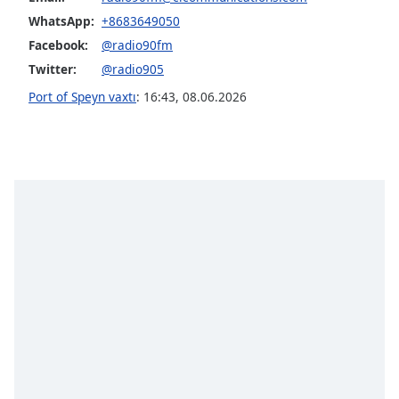
opens
subtitles
WhatsApp:
+8683649050
settings
Facebook:
@radio90fm
dialog
Twitter:
@radio905
subtitles
Port of Speyn vaxtı
:
16:43
,
08.06.2026
off
,
selected
Audio
Track
Picture-
in-
Picture
Fullscreen
This
is
a
modal
window.
Beginning