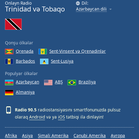
Onlayn Radio
Dil:
Trinidad və Tobaqo
Azərbaycan dili
Qonşu ölkələr
Qrenada
Sent-Vinsent və Qrenadinlər
Barbados
Sent-Lusiya
Populyar ölkələr
Azərbaycan
ABŞ
Braziliya
Almaniya
Radio 90.5
radiostansiyasını smartfonunuzda pulsuz
olaraq
Android
və ya
iOS
tətbiqi ilə dinləyin!
Afrika
Asiya
Şimali Amerika
Cənubi Amerika
Avropa