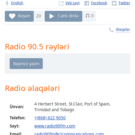
Remaining
English
Veb sayt
Time
-
-:-
Bəyən
20
Canlı dinlə
0
1x
Əlaqələr
Playback
Rate
Radio 90.5 rəyləri
Chapters
Chapters
Descriptions
descriptions
Radio əlaqələri
off
,
selected
4 Herbert Street, St.Clair, Port of Spain,
Ünvan:
Trinidad and Tobago
Subtitles
Telefon:
+(868) 622 9050
subtitles
Sayt:
www.radio90fm.com
settings
,
Email:
radio90fm@clcommunications.com