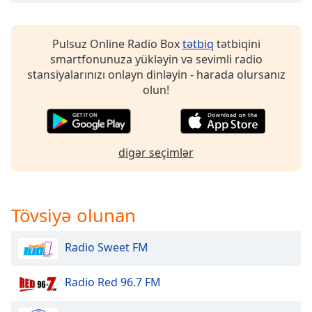
of
dialog
window.
Pulsuz Online Radio Box
tətbiq
tətbiqini
Escape
smartfonunuza yükləyin və sevimli radio
will
stansiyalarınızı onlayn dinləyin - harada olursanız
cancel
olun!
and
close
the
window.
digər seçimlər
Text
Color
Tövsiyə olunan
Opacity
Radio Sweet FM
Text
Radio Red 96.7 FM
Background
Color