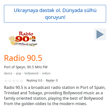
loading.
Play
Ukraynaya dəstək ol. Dünyada sülhü
Video
qoruyun!
Play
Skip
Backward
Skip
Forward
Mute
Current
Time
0:00
Radio 90.5
/
Duration
-:-
Port of Speyn, 90.5 MHz FM
Loaded
:
dance
pop
bollywood
indian
0.00%
Stream
Reytinq:
0.0
Rəylər
:
0
Type
LIVE
Radio 90.5 is a broadcast radio station in Port of Spain,
Seek to
Trinidad and Tobago, providing Bollywood music as a
live,
family oriented station, playing the best of Bollywood
currently
behind
from the golden oldies to the modern mixes.
live
LIVE