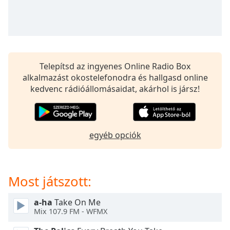
opens
subtitles
settings
dialog
subtitles
off
,
Telepítsd az ingyenes Online Radio Box
selected
alkalmazást okostelefonodra és hallgasd online
kedvenc rádióállomásaidat, akárhol is jársz!
Audio
Track
Picture-
in-
Picture
egyéb opciók
Fullscreen
This
is
a
Most játszott:
modal
window.
a-ha
Take On Me
Mix 107.9 FM - WFMX
Beginning