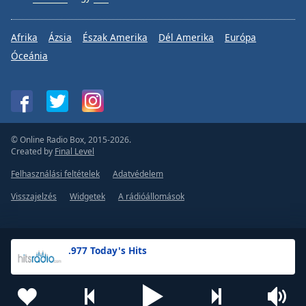
Afrika
Ázsia
Észak Amerika
Dél Amerika
Európa
Óceánia
© Online Radio Box, 2015-2026.
Created by
Final Level
Felhasználási feltételek
Adatvédelem
Visszajelzés
Widgetek
A rádióállomások
.977 Today's Hits