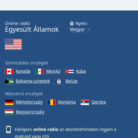
Online rádió
Nyelv:
Egyesült Államok
Magyar
Szomszédos országok
Kanada
Mexikó
Kuba
Bahama-szigetek
Belize
Népszerű országok
Németország
Románia
Szerbia
Magyarország
Hallgass
online radio
az okostelefonodon ingyen a
Android
vagy
iOS