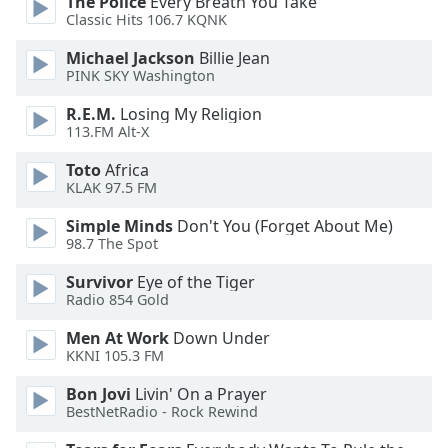
The Police
Every Breath You Take
of
Classic Hits 106.7 KQNK
dialog
window.
Michael Jackson
Billie Jean
Escape
PINK SKY Washington
will
R.E.M.
Losing My Religion
cancel
113.FM Alt-X
and
close
Toto
Africa
the
KLAK 97.5 FM
window.
Simple Minds
Don't You (Forget About Me)
98.7 The Spot
Text
Color
Survivor
Eye of the Tiger
Radio 854 Gold
Opacity
Men At Work
Down Under
KKNI 105.3 FM
Text
Bon Jovi
Livin' On a Prayer
Background
BestNetRadio - Rock Rewind
Color