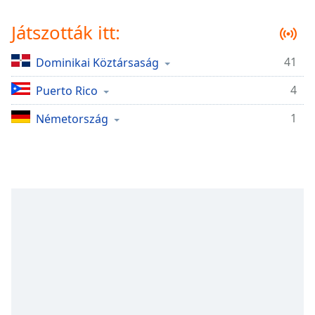
Remaining
Time
-
Játszották itt:
-:-
41
Dominikai Köztársaság
1x
Playback
4
Puerto Rico
Rate
1
Németország
Chapters
Chapters
Descriptions
descriptions
off
,
selected
Subtitles
subtitles
settings
,