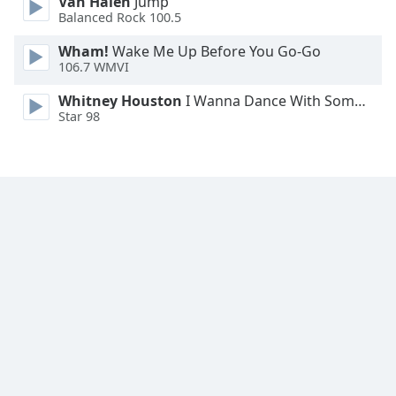
Van Halen
Jump
Font
Balanced Rock 100.5
Family
Wham!
Wake Me Up Before You Go-Go
106.7 WMVI
Reset
Whitney Houston
I Wanna Dance With Somebody
Done
Star 98
Close
Modal
Dialog
End
of
dialog
window.