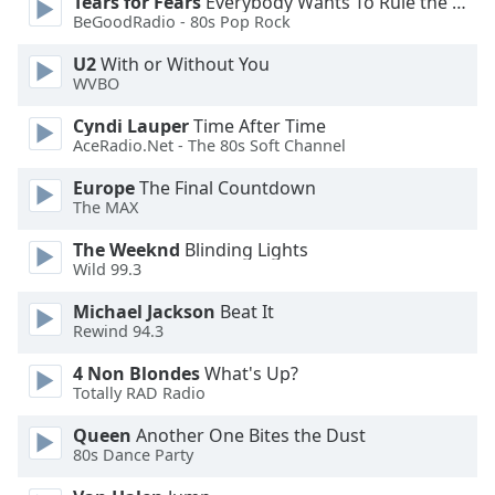
Tears for Fears
Everybody Wants To Rule the World
BeGoodRadio - 80s Pop Rock
Opacity
U2
With or Without You
WVBO
Caption
Cyndi Lauper
Time After Time
Area
AceRadio.Net - The 80s Soft Channel
Background
Color
Europe
The Final Countdown
The MAX
Opacity
The Weeknd
Blinding Lights
Wild 99.3
Michael Jackson
Beat It
Font
Rewind 94.3
Size
4 Non Blondes
What's Up?
Totally RAD Radio
Text
Edge
Queen
Another One Bites the Dust
Style
80s Dance Party