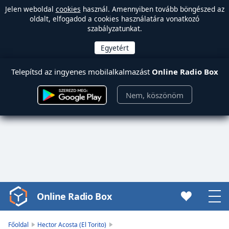
Jelen weboldal
cookies
használ. Amennyiben tovább böngészed az
oldalt, elfogadod a cookies használatára vonatkozó
szabályzatunkat.
Telepítsd az ingyenes mobilalkalmazást
Online Radio Box
Nem, köszönöm
Online Radio Box
Video
Player
is
Főoldal
Hector Acosta (El Torito)