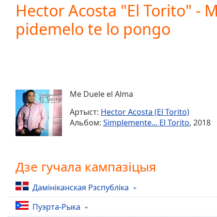
Current
Hector Acosta "El Torito" -
Time
0:00
pidemelo te lo pongo
/
Duration
-:-
Loaded
:
0.00%
0:00
Stream
Type
LIVE
Me Duele el Alma
Seek to
live,
Артыст:
Hector Acosta (El Torito)
currently
Альбом:
Simplemente... El Torito
, 2018
behind
live
LIVE
Remaining
Time
-
-:-
Дзе гучала кампазіцыя
1x
Дамініканская Рэспубліка
Playback
Rate
Пуэрта-Рыка