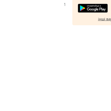
1
інші ва