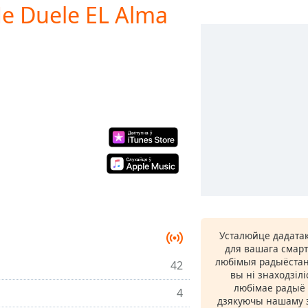
 Me Duele EL Alma
Усталюйце дадатак
для вашага смарт
любімыя радыёстан
42
вы ні знаходзіл
любімае радыё ў
4
дзякуючы нашаму з