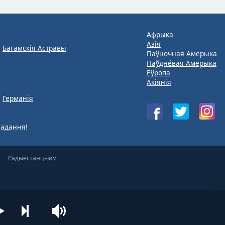
Афрыка
Азія
Багамскія Астравы
Паўночная Амерыка
Паўднёвая Амерыка
Еўропа
Акіянія
Германія
адання!
Радыёстанцыям