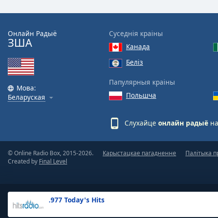
the
window.
Онлайн Радыё
Суседнія краіны
ЗША
Text
Канада
Color
Беліз
Opacity
Папулярныя краіны
Мова:
Польшча
Беларуская
Text
Background
Слухайце
онлайн радыё
на
Color
© Online Radio Box, 2015-2026.
Карыстацкае пагадненне
Палітыка п
Opacity
Created by
Final Level
Caption
Area
.977 Today's Hits
Background