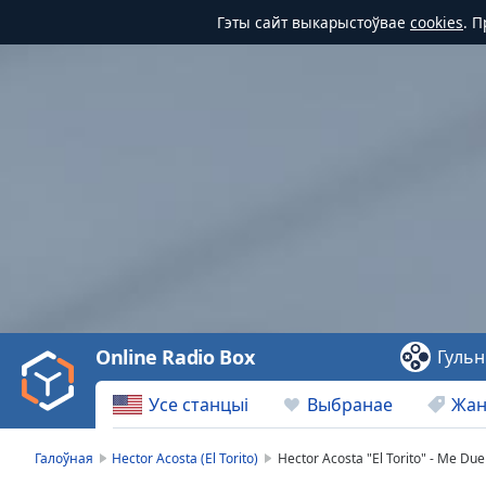
Гэты сайт выкарыстоўвае
cookies
. 
Video
Player
is
loading.
Play
Video
Online Radio Box
Гульн
Play
Skip
Усе станцыі
Выбранае
Жа
Backward
Skip
Forward
Галоўная
Hector Acosta (El Torito)
Hector Acosta "El Torito" - Me Du
Mute