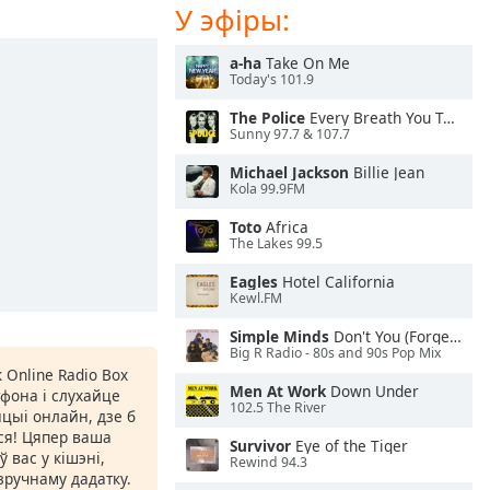
У эфіры:
a-ha
Take On Me
Today's 101.9
The Police
Every Breath You Take
Sunny 97.7 & 107.7
Michael Jackson
Billie Jean
Kola 99.9FM
Toto
Africa
The Lakes 99.5
Eagles
Hotel California
Kewl.FM
Simple Minds
Don't You (Forget About Me)
Big R Radio - 80s and 90s Pop Mix
 Online Radio Box
Men At Work
Down Under
фона і слухайце
102.5 The River
цыі онлайн, дзе б
іся! Цяпер ваша
Survivor
Eye of the Tiger
 вас у кішэні,
Rewind 94.3
ручнаму дадатку.