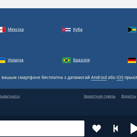
Мексіка
Куба
Украіна
Бразілія
 вашым смартфоне бясплатна з дапамогай
Android
або
iOS
прыкл
рыватнасці
Зваротная сувязь
Віджэты