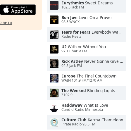
Eurythmics
Sweet Dreams
102.5 Jack FM
Bon Jovi
Livin' On a Prayer
98.5 WNCX
ріанти
Tears for Fears
Everybody Wants To Rule the World
Radio Fiesta
U2
With or Without You
97.1 Charlie FM
Rick Astley
Never Gonna Give You Up
92.5 Jack FM
Europe
The Final Countdown
WAIN 101.9 FM/1270 AM
The Weeknd
Blinding Lights
Z102.9
Haddaway
What Is Love
Candid Radio Minnesota
Culture Club
Karma Chameleon
Pirate Radio 93.5 FM