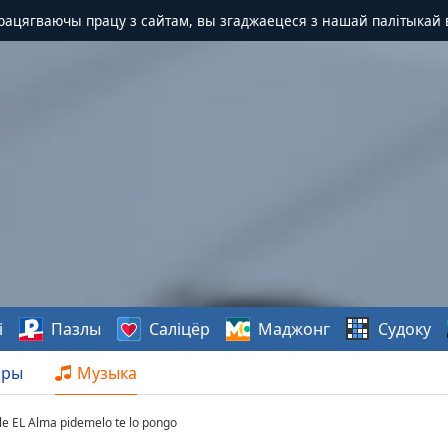
Працягваючы працу з сайтам, вы згаджаецеся з нашай палітыкай 
і
Пазлы
Саліцёр
Маджонг
Судоку
нры
Музыка
ele EL Alma pidemelo te lo pongo