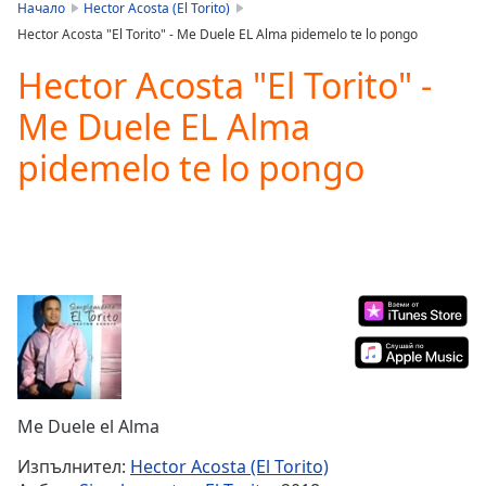
is
Начало
Hector Acosta (El Torito)
loading.
Hector Acosta "El Torito" - Me Duele EL Alma pidemelo te lo pongo
Play
Video
Hector Acosta "El Torito" -
Play
Me Duele EL Alma
Skip
Backward
pidemelo te lo pongo
Skip
Forward
Mute
Current
Time
0:00
/
Duration
-:-
Loaded
:
0.00%
Stream
Type
LIVE
Seek to
Me Duele el Alma
live,
currently
Изпълнител:
Hector Acosta (El Torito)
behind
live
LIVE