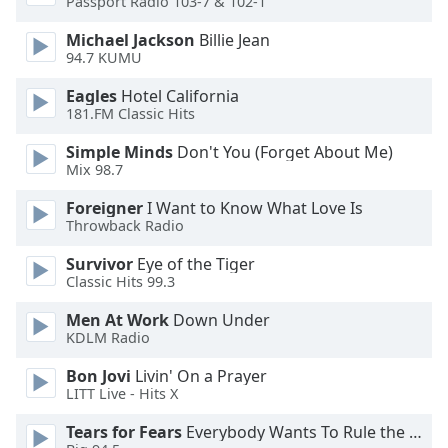
Beginning
Passport Radio 103-7 & 102-1
of
Michael Jackson
Billie Jean
dialog
94.7 KUMU
window.
Escape
Eagles
Hotel California
will
181.FM Classic Hits
cancel
Simple Minds
Don't You (Forget About Me)
and
Mix 98.7
close
the
Foreigner
I Want to Know What Love Is
window.
Throwback Radio
Survivor
Eye of the Tiger
Text
Classic Hits 99.3
Color
Men At Work
Down Under
KDLM Radio
Opacity
Bon Jovi
Livin' On a Prayer
LITT Live - Hits X
Text
Background
Tears for Fears
Everybody Wants To Rule the World