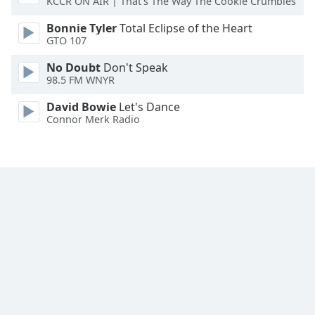
KCCR ON AIR | That’s The Way The Cookie Crumbles
Font
Bonnie Tyler
Total Eclipse of the Heart
Family
GTO 107
No Doubt
Don't Speak
98.5 FM WNYR
Reset
Done
David Bowie
Let's Dance
Close
Connor Merk Radio
Modal
Dialog
End
of
dialog
window.