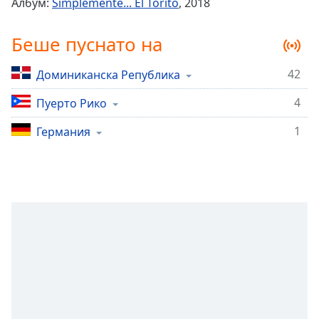
Албум:
Simplemente... El Torito
, 2018
Remaining
Time
-
Беше пуснато на
-:-
42
Доминиканска Република
1x
Playback
4
Пуерто Рико
Rate
1
Германия
Chapters
Chapters
Descriptions
descriptions
off
,
selected
Subtitles
subtitles
settings
,