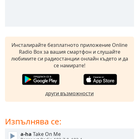
opens
subtitles
settings
dialog
subtitles
off
,
Инсталирайте безплатното приложение Online
selected
Radio Box за вашия смартфон и слушайте
любимите си радиостанции онлайн където и да
Audio
Track
се намирате!
Picture-
in-
Picture
Fullscreen
други възможности
This
is
a
modal
Изпълнява се:
window.
a-ha
Take On Me