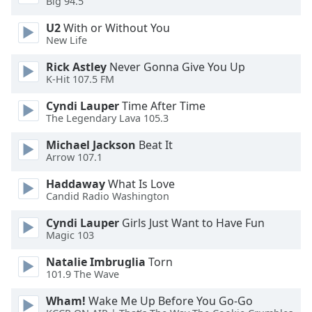
Color
Big 94.5
U2
With or Without You
New Life
Opacity
Rick Astley
Never Gonna Give You Up
K-Hit 107.5 FM
Caption
Area
Cyndi Lauper
Time After Time
Background
The Legendary Lava 105.3
Color
Michael Jackson
Beat It
Arrow 107.1
Opacity
Haddaway
What Is Love
Candid Radio Washington
Font
Cyndi Lauper
Girls Just Want to Have Fun
Size
Magic 103
Natalie Imbruglia
Torn
Text
101.9 The Wave
Edge
Style
Wham!
Wake Me Up Before You Go-Go