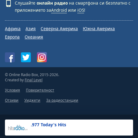
Слушайте
онлайн радио
на смартфона си безплатно с
приложението за
Android
или
iOS
!
Африка
Азия
Северна Америка
Южна Америка
Европа
Океания
© Online Radio Box, 2015-2026.
Created by
Final Level
Условия
Поверителност
Отзиви
Уиджети
За радиостанции
.977 Today's Hits