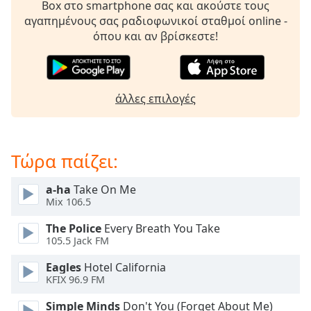
Box στο smartphone σας και ακούστε τους
opens
αγαπημένους σας ραδιοφωνικοί σταθμοί online -
subtitles
όπου και αν βρίσκεστε!
settings
dialog
subtitles
off
,
άλλες επιλογές
selected
Audio
Track
Τώρα παίζει:
Picture-
in-
a-ha
Take On Me
Picture
Mix 106.5
Fullscreen
This
The Police
Every Breath You Take
is
105.5 Jack FM
a
modal
Eagles
Hotel California
window.
KFIX 96.9 FM
Simple Minds
Don't You (Forget About Me)