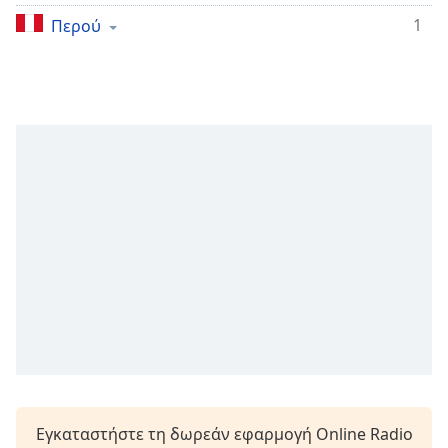
Remaining
1
Περού
Time
-
-:-
1x
Playback
Rate
Chapters
Chapters
Descriptions
descriptions
off
,
selected
Subtitles
subtitles
Εγκαταστήστε τη δωρεάν εφαρμογή Online Radio
settings
,