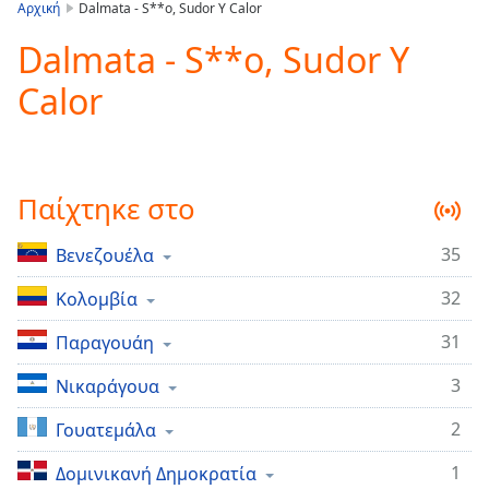
is
Αρχική
Dalmata - S**o, Sudor Y Calor
loading.
Dalmata - S**o, Sudor Y
Play
Video
Calor
Play
Skip
Backward
Skip
Forward
Παίχτηκε στο
Mute
Current
Time
0:00
35
Βενεζουέλα
/
32
Duration
Κολομβία
-:-
Loaded
:
31
Παραγουάη
0.00%
Stream
3
Νικαράγουα
Type
LIVE
Seek to
2
Γουατεμάλα
live,
currently
1
behind
Δομινικανή Δημοκρατία
live
LIVE