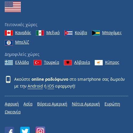
Γειτονικές χώρες
Καναδάς
Μεξικό
Κούβα
Μπαχάμες
Μπελίζ
Δημοφιλείς χώρες
Ελλάδα
Τουρκία
Αλβανία
Κύπρος
Ακούστε
online ραδιόφωνο
στο smartphone σας δωρεάν
με την
Android
ή
iOS
εφαρμογή!
Αφρική
Ασία
Βόρεια Αμερική
Νότια Αμερική
Ευρώπη
Ωκεανία