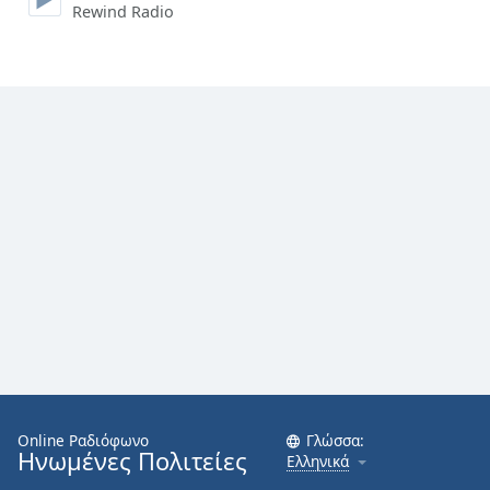
Rewind Radio
Font
Family
Reset
Done
Close
Modal
Dialog
End
of
dialog
window.
Online Ραδιόφωνο
Γλώσσα:
Ηνωμένες Πολιτείες
Ελληνικά