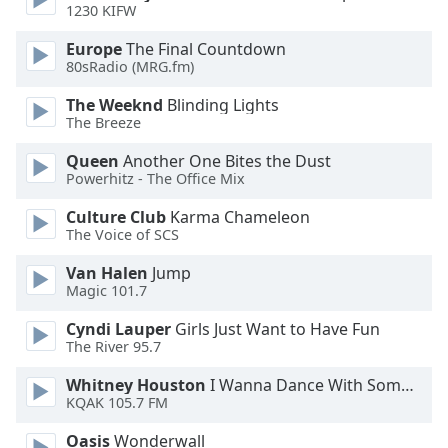
Color
1230 KIFW
Europe
The Final Countdown
Opacity
80sRadio (MRG.fm)
The Weeknd
Blinding Lights
Caption
The Breeze
Area
Queen
Another One Bites the Dust
Background
Powerhitz - The Office Mix
Color
Culture Club
Karma Chameleon
The Voice of SCS
Opacity
Van Halen
Jump
Magic 101.7
Font
Size
Cyndi Lauper
Girls Just Want to Have Fun
The River 95.7
Text
Whitney Houston
I Wanna Dance With Somebody
Edge
KQAK 105.7 FM
Style
Oasis
Wonderwall