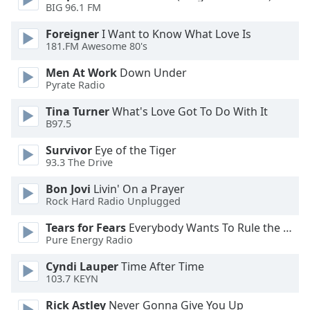
Beginning
BIG 96.1 FM
of
dialog
Foreigner
I Want to Know What Love Is
window.
181.FM Awesome 80's
Escape
Men At Work
Down Under
will
Pyrate Radio
cancel
and
Tina Turner
What's Love Got To Do With It
close
B97.5
the
Survivor
Eye of the Tiger
window.
93.3 The Drive
Text
Bon Jovi
Livin' On a Prayer
Color
Rock Hard Radio Unplugged
Tears for Fears
Everybody Wants To Rule the World
Opacity
Pure Energy Radio
Cyndi Lauper
Time After Time
103.7 KEYN
Text
Background
Rick Astley
Never Gonna Give You Up