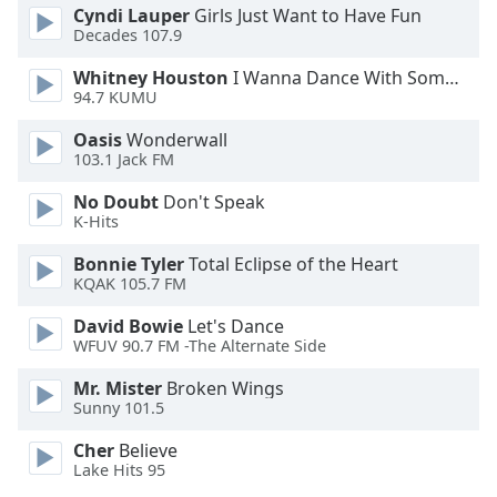
Cyndi Lauper
Girls Just Want to Have Fun
Opacity
Decades 107.9
Whitney Houston
I Wanna Dance With Somebody
Caption
94.7 KUMU
Area
Oasis
Wonderwall
Background
103.1 Jack FM
Color
No Doubt
Don't Speak
K-Hits
Opacity
Bonnie Tyler
Total Eclipse of the Heart
KQAK 105.7 FM
Font
Size
David Bowie
Let's Dance
WFUV 90.7 FM -The Alternate Side
Text
Mr. Mister
Broken Wings
Edge
Sunny 101.5
Style
Cher
Believe
Lake Hits 95
Font