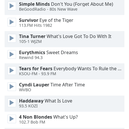
dialog
Simple Minds
Don't You (Forget About Me)
window.
BeGoodRadio - 80s New Wave
Escape
Survivor
Eye of the Tiger
will
113.FM Hits 1982
cancel
and
Tina Turner
What's Love Got To Do With It
close
105-1 WJZM
the
Eurythmics
Sweet Dreams
window.
Rewind 94.3
Text
Tears for Fears
Everybody Wants To Rule the World
Color
KSOU-FM - 93.9 FM
Cyndi Lauper
Time After Time
Opacity
WVBO
Haddaway
What Is Love
93.5 KOZI
Text
Background
4 Non Blondes
What's Up?
Color
102.7 Bob FM