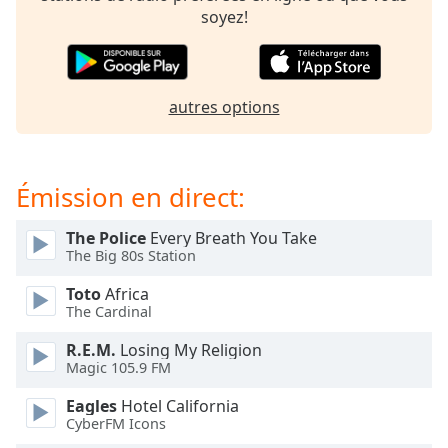
subtitles
soyez!
settings
dialog
subtitles
off
,
autres options
selected
Audio
Track
Émission en direct:
Picture-
in-
The Police
Every Breath You Take
Picture
The Big 80s Station
Fullscreen
This
Toto
Africa
is
The Cardinal
a
modal
R.E.M.
Losing My Religion
window.
Magic 105.9 FM
Eagles
Hotel California
Beginning
CyberFM Icons
of