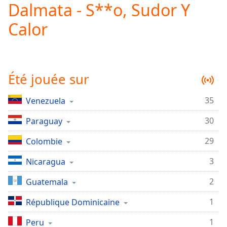
Dalmata - S**o, Sudor Y
Play
Video
Calor
Play
Skip
Backward
Skip
Forward
Été jouée sur
Mute
Current
Time
0:00
35
Venezuela
/
30
Duration
Paraguay
-:-
Loaded
:
29
Colombie
0.00%
Stream
3
Nicaragua
Type
LIVE
Seek to
2
Guatemala
live,
currently
1
behind
République Dominicaine
live
LIVE
Remaining
1
Peru