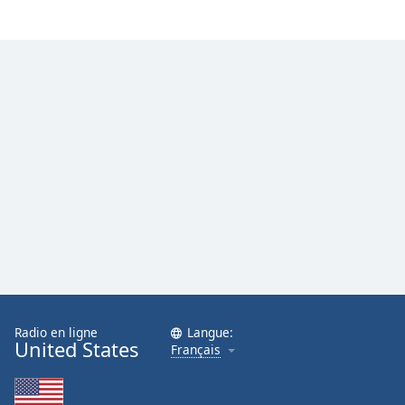
Family
Reset
Done
Close
Modal
Dialog
End
of
dialog
window.
Radio en ligne
Langue:
United States
Français