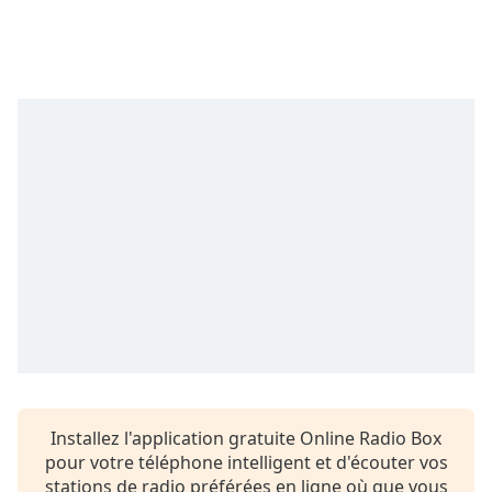
Time
-
-:-
1x
Playback
Rate
Chapters
Chapters
Descriptions
descriptions
off
,
selected
Subtitles
subtitles
Installez l'application gratuite Online Radio Box
settings
,
pour votre téléphone intelligent et d'écouter vos
opens
stations de radio préférées en ligne où que vous