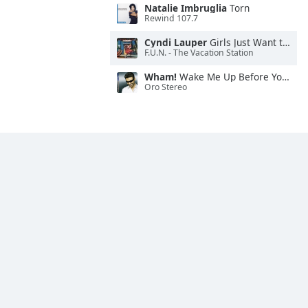
Natalie Imbruglia
Torn
Rewind 107.7
Cyndi Lauper
Girls Just Want to Have Fun
F.U.N. - The Vacation Station
Wham!
Wake Me Up Before You Go-Go
Oro Stereo