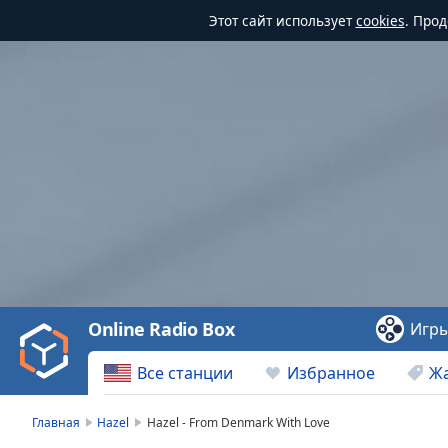
Этот сайт использует
cookies
. Про
Video
Player
is
loading.
Play
Video
Online Radio Box
Игр
Play
Skip
Все станции
Избранное
Ж
Backward
Skip
Forward
Главная
Hazel
Hazel - From Denmark With Love
Mute