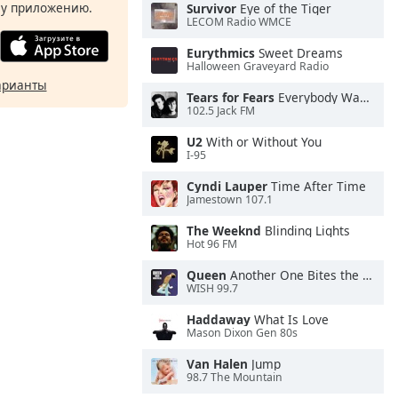
у приложению.
Survivor
Eye of the Tiger
LECOM Radio WMCE
Eurythmics
Sweet Dreams
Halloween Graveyard Radio
арианты
Tears for Fears
Everybody Wants To Rule the World
102.5 Jack FM
U2
With or Without You
I-95
Cyndi Lauper
Time After Time
Jamestown 107.1
The Weeknd
Blinding Lights
Hot 96 FM
Queen
Another One Bites the Dust
WISH 99.7
Haddaway
What Is Love
Mason Dixon Gen 80s
Van Halen
Jump
98.7 The Mountain