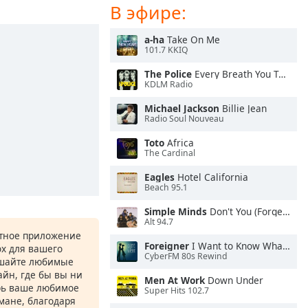
В эфире:
a-ha
Take On Me
101.7 KKIQ
The Police
Every Breath You Take
KDLM Radio
Michael Jackson
Billie Jean
Radio Soul Nouveau
Toto
Africa
The Cardinal
Eagles
Hotel California
Beach 95.1
Simple Minds
Don't You (Forget About Me)
Alt 94.7
атное приложение
Foreigner
I Want to Know What Love Is
ox для вашего
CyberFM 80s Rewind
ушайте любимые
йн, где бы вы ни
Men At Work
Down Under
рь ваше любимое
Super Hits 102.7
рмане, благодаря