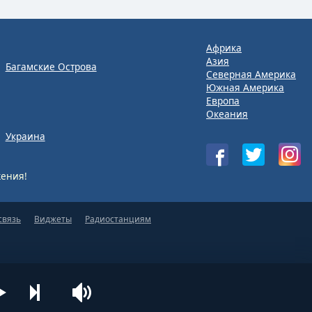
Африка
Азия
Багамские Острова
Северная Америка
Южная Америка
Европа
Океания
Украина
ения!
связь
Виджеты
Радиостанциям