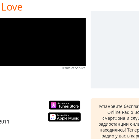
 Love
Terms of Service
Установите беспл
Online Radio B
смартфона и сл
 2011
радиостанции онла
находились! Тепе
радио у вас в ка