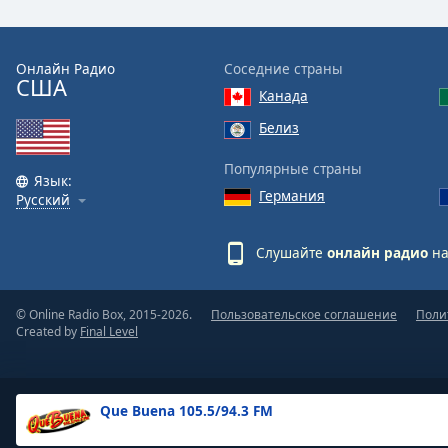
the
window.
Онлайн Радио
Соседние страны
США
Text
Канада
Color
Белиз
Opacity
Популярные страны
Язык:
Германия
Русский
Text
Background
Слушайте
онлайн радио
на
Color
© Online Radio Box, 2015-2026.
Пользовательское соглашение
Поли
Opacity
Created by
Final Level
Caption
Area
Que Buena 105.5/94.3 FM
Background