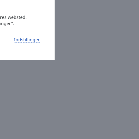
ores websted.
linger".
Indstillinger