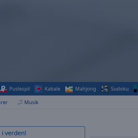
Puslespil
Kabale
Mahjong
Sudoku
rer
Musik
 i verden!