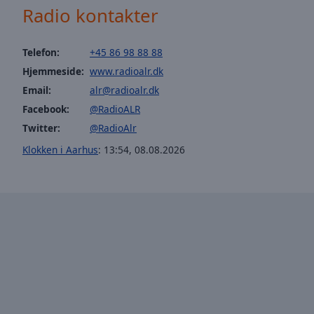
window.
Radio kontakter
Text
Color
Telefon:
+45 86 98 88 88
Hjemmeside:
www.radioalr.dk
Opacity
Email:
alr@radioalr.dk
Facebook:
@RadioALR
Twitter:
@RadioAlr
Text
Background
Klokken i Aarhus
:
13:54
,
08.08.2026
Color
Opacity
Caption
Area
Background
Color