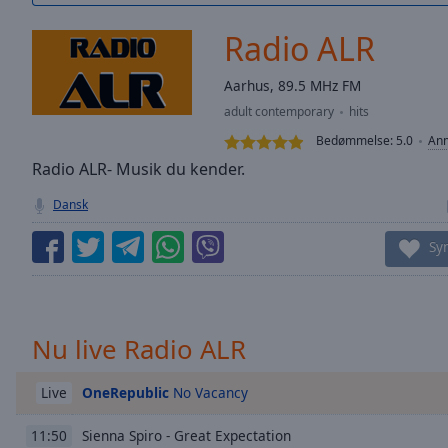
/
Duration
-:-
Radio ALR
Loaded
:
0.00%
Aarhus, 89.5 MHz FM
0:00
adult contemporary
hits
Stream
Type
LIVE
Bedømmelse:
5.0
Anm
Seek to
Radio ALR- Musik du kender.
live,
currently
Dansk
behind
live
LIVE
Remaining
Sy
Time
-
-:-
1x
Nu live Radio ALR
Playback
Rate
OneRepublic
No Vacancy
Live
Chapters
Sienna Spiro - Great Expectation
11:50