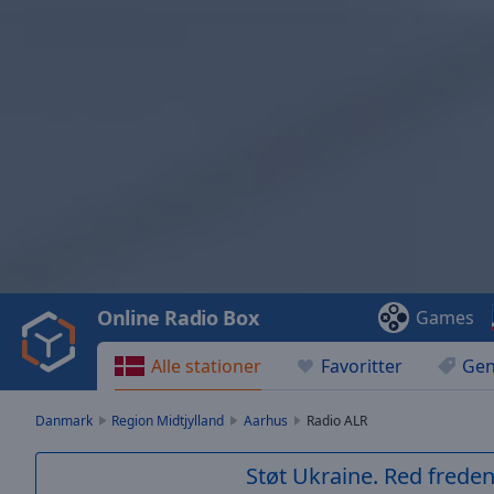
Video
Player
is
loading.
Play
Video
Online Radio Box
Games
Play
Skip
Alle stationer
Favoritter
Gen
Backward
Skip
Forward
Danmark
Region Midtjylland
Aarhus
Radio ALR
Mute
Current
Støt Ukraine. Red freden
Time
0:00