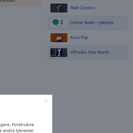
R&B Classics
Online Radio - Jukebox
Aura Pop
VIPradio One World
ugere. Foretrukne
e andre tjenester