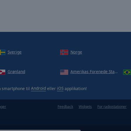
Sverige
Norge
Grønland
Amerikas Forenede Stater
n smartphone til
Android
eller
iOS
applikation!
nger
Feedback
Widgets
For radiostationer