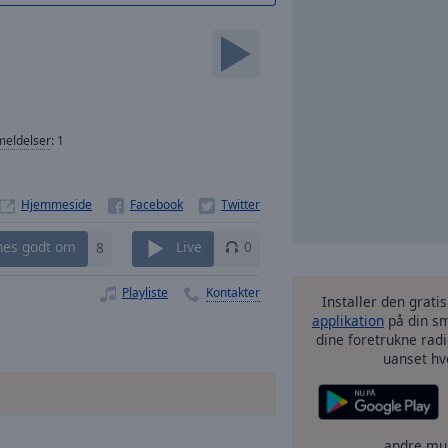
eldelser
:
1
Hjemmeside
nes godt om
8
Live
0
Playliste
Kontakter
Installer den grati
applikation
på din sm
dine foretrukne radi
uanset hv
andre mu