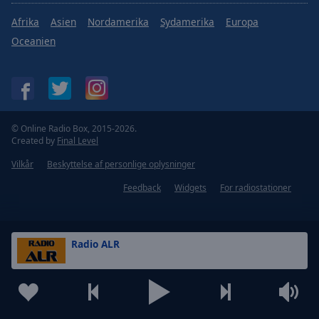
Afrika
Asien
Nordamerika
Sydamerika
Europa
Oceanien
© Online Radio Box, 2015-2026.
Created by
Final Level
Vilkår
Beskyttelse af personlige oplysninger
Feedback
Widgets
For radiostationer
Radio ALR