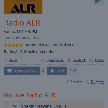
Skip
Forward
Mute
Current
Radio ALR
Time
0:00
/
Aarhus, 89.5 MHz FM
Duration
-:-
adult contemporary
hits
Loaded
:
0.00%
Bedømmelse:
5.0
Anmeldelser
:
1
Stream
Radio ALR- Musik du kender.
Type
LIVE
Dansk
Hjemmeside
Seek to
live,
currently
Synes godt om
8
Live
0
behind
live
LIVE
Remaining
Playliste
Kontakter
Time
-
-:-
Nu live Radio ALR
1x
Live
Shakin' Stevens
Oh Julie