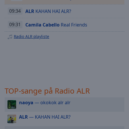
Playback
Rate
09:34
ALR
KAHAN HAI ALR?
Chapters
09:31
Camila Cabello
Real Friends
Chapters
Radio ALR playliste
Descriptions
descriptions
off
,
selected
Subtitles
subtitles
TOP-sange på Radio ALR
settings
,
opens
naoya
— okokok alr alr
subtitles
settings
dialog
ALR
— KAHAN HAI ALR?
subtitles
off
,