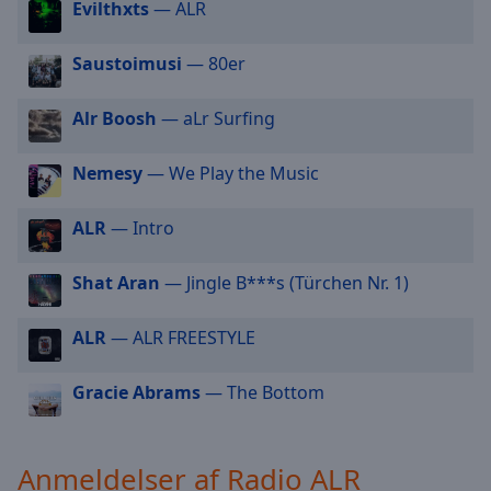
Evilthxts
— ALR
selected
Saustoimusi
— 80er
Audio
Track
Alr Boosh
— aLr Surfing
Picture-
in-
Picture
Nemesy
— We Play the Music
Fullscreen
This
ALR
— Intro
is
a
modal
Shat Aran
— Jingle B***s (Türchen Nr. 1)
window.
ALR
— ALR FREESTYLE
Beginning
of
Gracie Abrams
— The Bottom
dialog
window.
Escape
Anmeldelser af Radio ALR
will