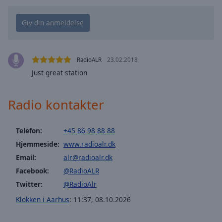
cancel
and
close
the
window.
RadioALR
23.02.2018
Text
Just great station
Color
Radio kontakter
Opacity
Telefon:
+45 86 98 88 88
Text
Hjemmeside:
www.radioalr.dk
Background
Email:
alr@radioalr.dk
Color
Facebook:
@RadioALR
Twitter:
@RadioAlr
Opacity
Klokken i Aarhus
:
11:37
,
08.10.2026
Caption