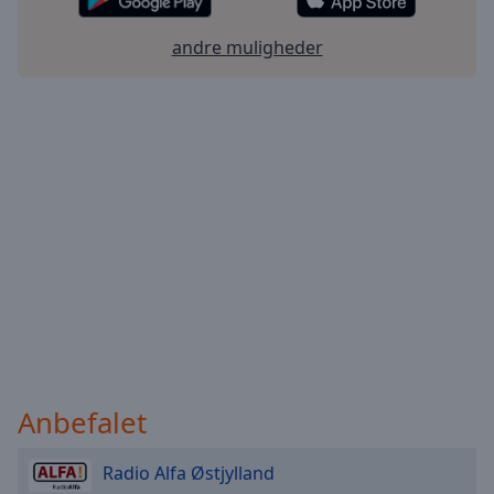
Done
Close
andre muligheder
Modal
Dialog
End
of
dialog
window.
Anbefalet
Radio Alfa Østjylland