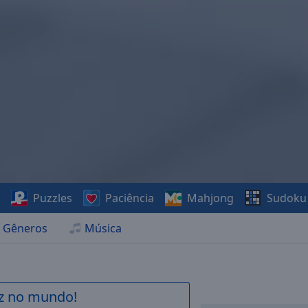
s
Puzzles
Paciência
Mahjong
Sudoku
Gêneros
Música
az no mundo!