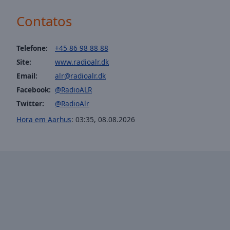
window.
Contatos
Text
Color
Telefone:
+45 86 98 88 88
Site:
www.radioalr.dk
Opacity
Email:
alr@radioalr.dk
Facebook:
@RadioALR
Text
Twitter:
@RadioAlr
Background
Color
Hora em Aarhus
:
03:35
,
08.08.2026
Opacity
Caption
Area
Background
Color