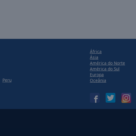
África
Ásia
América do Norte
América do Sul
Europa
Peru
Oceânia