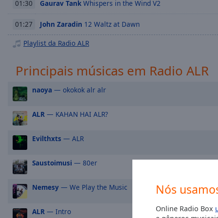
Chapters
Gaurav Tank
Whispers in the Wind V2
01:30
Descriptions
John Zaradin
12 Waltz at Dawn
01:27
descriptions
Playlist da Radio ALR
off
,
selected
Principais músicas em Radio ALR
Subtitles
naoya
— okokok alr alr
subtitles
settings
,
ALR
— KAHAN HAI ALR?
opens
subtitles
Evilthxts
— ALR
settings
dialog
subtitles
Saustoimusi
— 80er
off
,
selected
Nós usamos
Nemesy
— We Play the Music
Audio
Online Radio Box
Track
ALR
— Intro