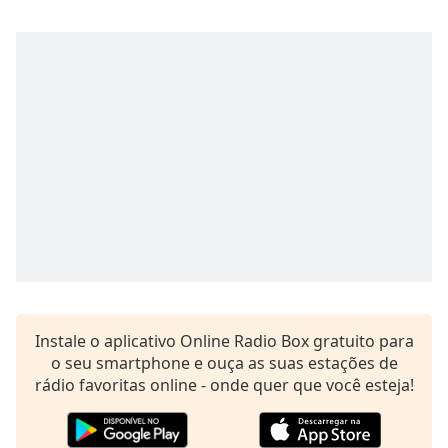
subtitles
settings
dialog
subtitles
off
,
selected
Audio
Track
Picture-
in-
Picture
Fullscreen
This
is
a
Instale o aplicativo Online Radio Box gratuito para
modal
o seu smartphone e ouça as suas estações de
window.
rádio favoritas online - onde quer que você esteja!
Beginning
of