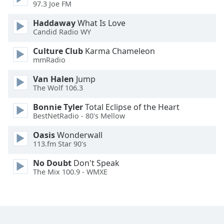
97.3 Joe FM
Family
Haddaway
What Is Love
Candid Radio WY
Reset
Culture Club
Karma Chameleon
Done
mmRadio
Close
Modal
Van Halen
Jump
Dialog
The Wolf 106.3
End
of
Bonnie Tyler
Total Eclipse of the Heart
dialog
BestNetRadio - 80's Mellow
window.
Oasis
Wonderwall
113.fm Star 90's
No Doubt
Don't Speak
The Mix 100.9 - WMXE