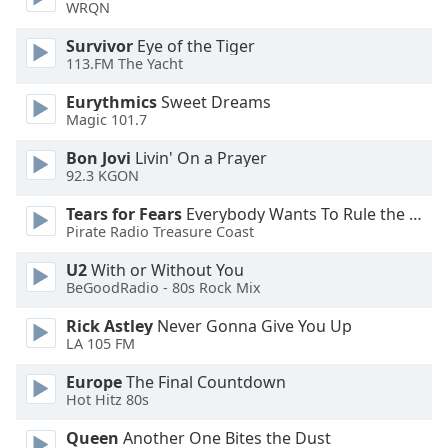
WRQN
Opacity
Survivor
Eye of the Tiger
113.FM The Yacht
Caption
Eurythmics
Sweet Dreams
Area
Magic 101.7
Background
Color
Bon Jovi
Livin' On a Prayer
92.3 KGON
Opacity
Tears for Fears
Everybody Wants To Rule the World
Pirate Radio Treasure Coast
Font
U2
With or Without You
Size
BeGoodRadio - 80s Rock Mix
Rick Astley
Never Gonna Give You Up
Text
LA 105 FM
Edge
Europe
The Final Countdown
Style
Hot Hitz 80s
Queen
Another One Bites the Dust
Font