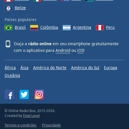
Belize
Países populares
Brasil
Colômbia
Argentina
Peru
Ouça a
rádio online
em seu smartphone gratuitamente
com o aplicativo para
Android
ou
iOS
!
África
Ásia
América do Norte
América do Sul
Europa
Oceânia
© Online Radio Box, 2015-2026.
Created by
Final Level
Termos e condições
Privacidade