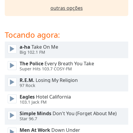
dialog
outras opções
window.
Escape
will
cancel
Tocando agora:
and
close
a-ha
Take On Me
the
Big 102.1 FM
window.
The Police
Every Breath You Take
Text
Super Hits 103.7 COSY-FM
Color
R.E.M.
Losing My Religion
97 Rock
Opacity
Eagles
Hotel California
103.1 Jack FM
Text
Simple Minds
Don't You (Forget About Me)
Background
Star 96.7
Color
Men At Work
Down Under