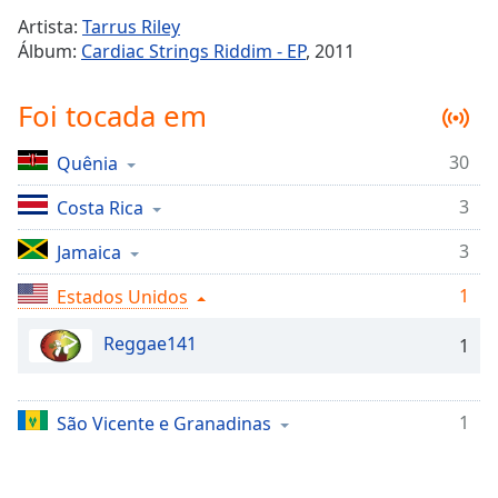
Time
-
Artista:
Tarrus Riley
-:-
Álbum:
Cardiac Strings Riddim - EP
, 2011
1x
Foi tocada em
Playback
Rate
30
Quênia
Chapters
3
Chapters
Costa Rica
3
Jamaica
Descriptions
descriptions
1
Estados Unidos
off
,
selected
Reggae141
1
Subtitles
1
São Vicente e Granadinas
subtitles
settings
,
opens