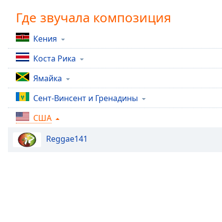
Chapters
Где звучала композиция
Chapters
Кения
Descriptions
Коста Рика
descriptions
off
,
Ямайка
selected
Сент-Винсент и Гренадины
Subtitles
США
subtitles
settings
,
Reggae141
opens
subtitles
settings
dialog
subtitles
off
,
selected