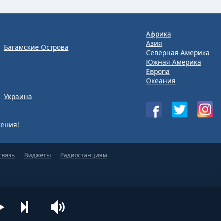
Африка
Азия
Багамские Острова
Северная Америка
Южная Америка
Европа
Океания
Украина
ения!
связь
Виджеты
Радиостанциям