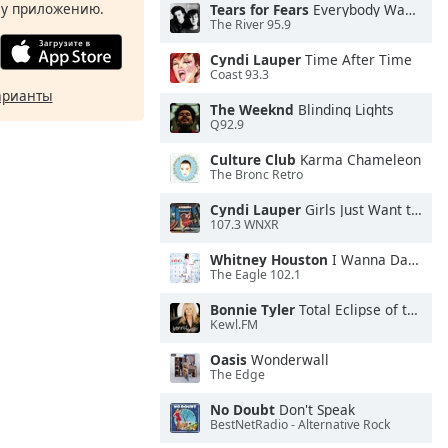
у приложению.
Tears for Fears
Everybody Wants To Rule the World
The River 95.9
Cyndi Lauper
Time After Time
Coast 93.3
арианты
The Weeknd
Blinding Lights
Q92.9
Culture Club
Karma Chameleon
The Bronc Retro
Cyndi Lauper
Girls Just Want to Have Fun
107.3 WNXR
Whitney Houston
I Wanna Dance With Somebody
The Eagle 102.1
Bonnie Tyler
Total Eclipse of the Heart
Kewl.FM
Oasis
Wonderwall
The Edge
No Doubt
Don't Speak
BestNetRadio - Alternative Rock