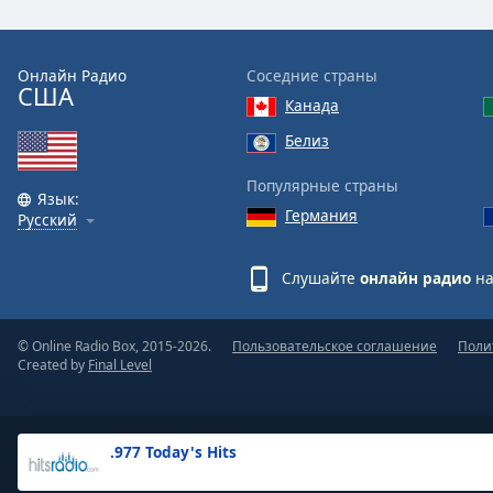
the
window.
Онлайн Радио
Соседние страны
США
Text
Канада
Color
Белиз
Opacity
Популярные страны
Язык:
Германия
Русский
Text
Background
Слушайте
онлайн радио
на
Color
© Online Radio Box, 2015-2026.
Пользовательское соглашение
Поли
Opacity
Created by
Final Level
Caption
Area
.977 Today's Hits
Background