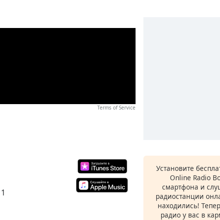
Terms of Service
Установите беспл
Online Radio B
смартфона и сл
11
радиостанции онла
находились! Тепе
радио у вас в ка