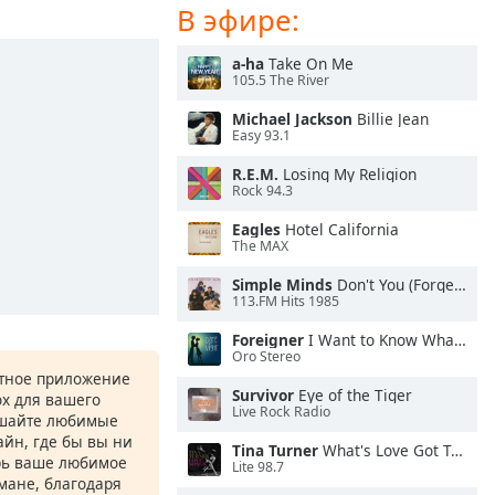
В эфире:
a-ha
Take On Me
105.5 The River
Michael Jackson
Billie Jean
Easy 93.1
R.E.M.
Losing My Religion
Rock 94.3
Eagles
Hotel California
The MAX
Simple Minds
Don't You (Forget About Me)
113.FM Hits 1985
Foreigner
I Want to Know What Love Is
Oro Stereo
атное приложение
Survivor
Eye of the Tiger
ox для вашего
Live Rock Radio
ушайте любимые
йн, где бы вы ни
Tina Turner
What's Love Got To Do With It
рь ваше любимое
Lite 98.7
рмане, благодаря