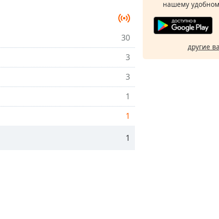
нашему удобном
30
другие в
3
3
1
1
1