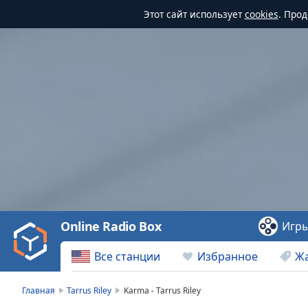
Этот сайт использует
cookies
. Про
Video
Player
is
loading.
Play
Video
Online Radio Box
Игр
Play
Skip
Все станции
Избранное
Ж
Backward
Skip
Forward
Главная
Tarrus Riley
Karma - Tarrus Riley
Mute