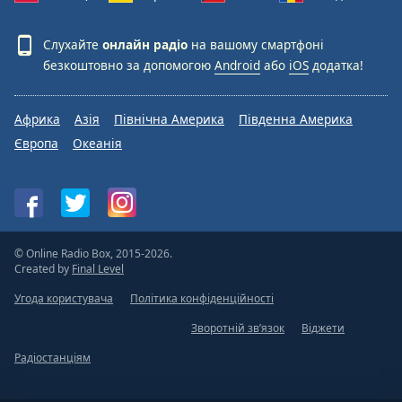
Слухайте
онлайн радіо
на вашому смартфоні
безкоштовно за допомогою
Android
або
iOS
додатка!
Африка
Азія
Північна Америка
Південна Америка
Європа
Океанія
© Online Radio Box, 2015-2026.
Created by
Final Level
Угода користувача
Політика конфіденційності
Зворотній зв’язок
Віджети
Радіостанціям