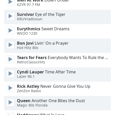
Men At Work
Down Under
Font
KZYR 97.7 FM
Family
Survivor
Eye of the Tiger
KRUVradiosun
Reset
Eurythmics
Sweet Dreams
Done
WSOO 1230
Close
Modal
Bon Jovi
Livin' On a Prayer
Dialog
Hot Hitz 80s
End
of
Tears for Fears
Everybody Wants To Rule the World
dialog
RetroClassicHits
window.
Cyndi Lauper
Time After Time
Lazer 96.1
Rick Astley
Never Gonna Give You Up
ZenZon Radio
Queen
Another One Bites the Dust
Magic 80s Florida