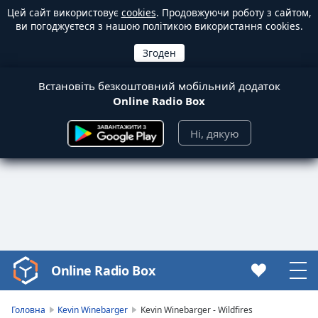
Цей сайт використовує
cookies
. Продовжуючи роботу з сайтом,
ви погоджуєтеся з нашою політикою використання cookies.
Встановіть безкоштовний мобільний додаток
Online Radio Box
Ні, дякую
Online Radio Box
Video
Player
is
Головна
Kevin Winebarger
Kevin Winebarger - Wildfires