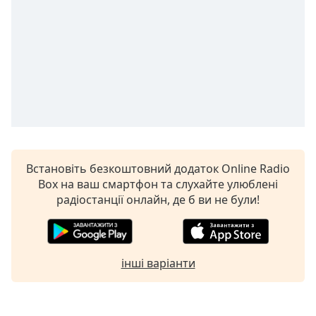
of
dialog
window.
Escape
will
cancel
and
close
the
window.
Встановіть безкоштовний додаток Online Radio
Text
Box на ваш смартфон та слухайте улюблені
Color
радіостанції онлайн, де б ви не були!
Opacity
інші варіанти
Text
Background
Color