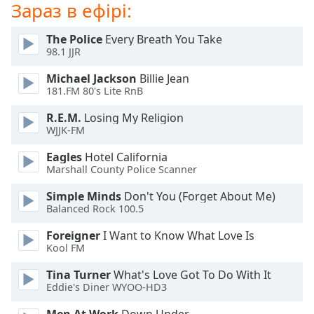
Зараз в ефірі:
Opacity
The Police
Every Breath You Take
98.1 JJR
Caption
Michael Jackson
Billie Jean
Area
181.FM 80's Lite RnB
Background
Color
R.E.M.
Losing My Religion
WJJK-FM
Opacity
Eagles
Hotel California
Marshall County Police Scanner
Simple Minds
Don't You (Forget About Me)
Font
Balanced Rock 100.5
Size
Foreigner
I Want to Know What Love Is
Kool FM
Text
Edge
Tina Turner
What's Love Got To Do With It
Style
Eddie's Diner WYOO-HD3