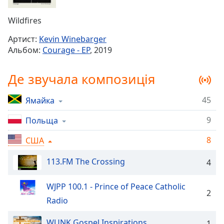
Remaining
Time
-
Wildfires
-:-
Артист:
Kevin Winebarger
1x
Альбом:
Courage - EP
, 2019
Playback
Rate
Де звучала композиція
Chapters
45
Ямайка
Chapters
9
Польща
Descriptions
descriptions
8
США
off
,
113.FM The Crossing
selected
4
Subtitles
WJPP 100.1 - Prince of Peace Catholic
2
subtitles
Radio
settings
,
opens
WUNK Gospel Inspirations
1