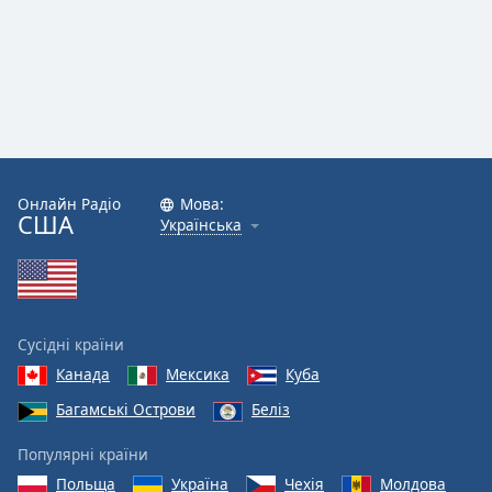
Онлайн Радіо
Мова:
США
Українська
Сусідні країни
Канада
Мексика
Куба
Багамські Острови
Беліз
Популярні країни
Польща
Україна
Чехія
Молдова