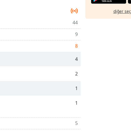
diğer se
44
9
8
4
2
1
1
5