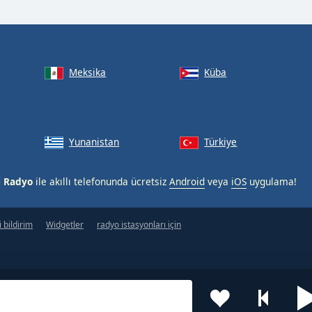
Meksika
Küba
Yunanistan
Türkiye
i Radyo
ile akıllı telefonunda ücretsiz
Android
veya
iOS
uygulama!
 bildirim
Widgetler
radyo istasyonları için