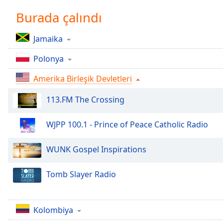
Chapters
Burada çalındı
Chapters
Jamaika
Descriptions
Polonya
descriptions
off
,
Amerika Birleşik Devletleri
selected
113.FM The Crossing
Subtitles
subtitles
WJPP 100.1 - Prince of Peace Catholic Radio
settings
,
opens
WUNK Gospel Inspirations
subtitles
settings
Tomb Slayer Radio
dialog
subtitles
off
,
selected
Kolombiya