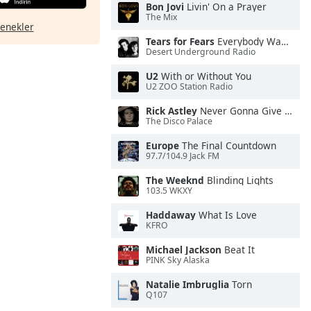
Bon Jovi
Livin' On a Prayer
The Mix
çenekler
Tears for Fears
Everybody Wants To Rule the World
Desert Underground Radio
U2
With or Without You
U2 ZOO Station Radio
Rick Astley
Never Gonna Give You Up
The Disco Palace
Europe
The Final Countdown
97.7/104.9 Jack FM
The Weeknd
Blinding Lights
103.5 WKXY
Haddaway
What Is Love
KFRO
Michael Jackson
Beat It
PINK Sky Alaska
Natalie Imbruglia
Torn
Q107