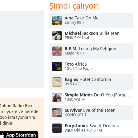
Şimdi çalıyor:
a-ha
Take On Me
Sunny 99.7
Michael Jackson
Billie Jean
PINK SKY Utah
R.E.M.
Losing My Religion
Majic 107.7
Toto
Africa
101.1 The Eagle
Eagles
Hotel California
95.5 GLO
Simple Minds
Don't You (Forget About Me)
1330 WBTM
 Online Radio Box
Survivor
Eye of the Tiger
nı yükle ve nerede
KONO 101.1
adyo istasyonlarını
i dinle!
Eurythmics
Sweet Dreams
WJLX Oldies 101.5 FM