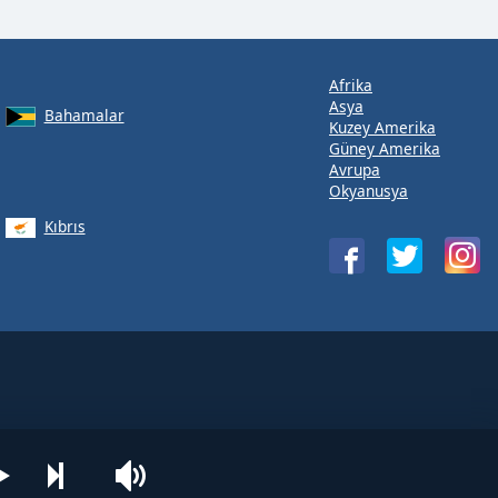
Afrika
Asya
Bahamalar
Kuzey Amerika
Güney Amerika
Avrupa
Okyanusya
Kıbrıs