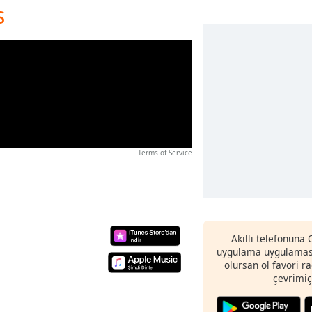
s
Terms of Service
Akıllı telefonuna
uygulama uygulaması
olursan ol favori r
çevrimiç