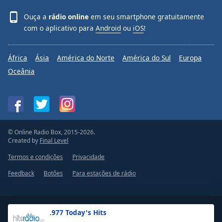
Ouça a
rádio online
em seu smartphone gratuitamente
com o aplicativo para
Android
ou
iOS
!
África
Ásia
América do Norte
América do Sul
Europa
Oceânia
© Online Radio Box, 2015-2026.
Created by
Final Level
Termos e condições
Privacidade
Feedback
Botões
Para estações de rádio
.977 Today's Hits