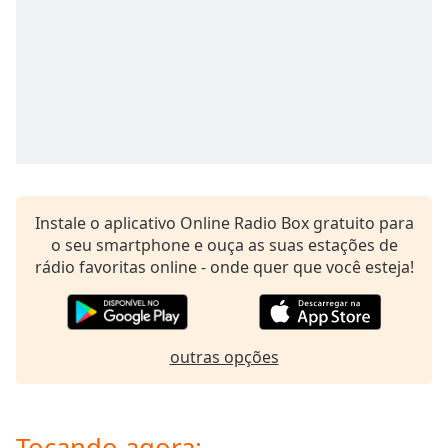
dialog
window.
Escape
will
cancel
and
close
the
window.
Instale o aplicativo Online Radio Box gratuito para
Text
o seu smartphone e ouça as suas estações de
Color
rádio favoritas online - onde quer que você esteja!
Opacity
outras opções
Text
Background
Color
Tocando agora: