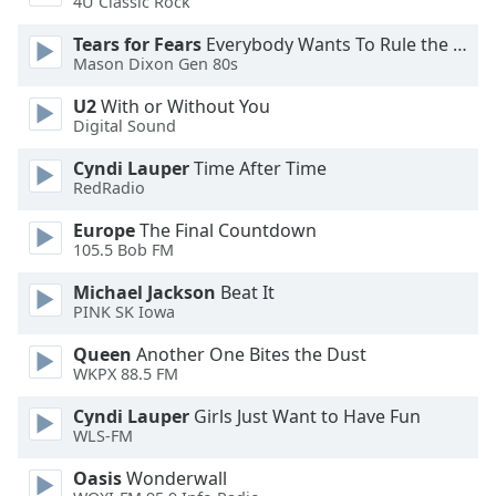
4U Classic Rock
Family
Tears for Fears
Everybody Wants To Rule the World
Mason Dixon Gen 80s
Reset
U2
With or Without You
Done
Digital Sound
Close
Modal
Cyndi Lauper
Time After Time
Dialog
RedRadio
End
of
Europe
The Final Countdown
dialog
105.5 Bob FM
window.
Michael Jackson
Beat It
PINK SK Iowa
Queen
Another One Bites the Dust
WKPX 88.5 FM
Cyndi Lauper
Girls Just Want to Have Fun
WLS-FM
Oasis
Wonderwall