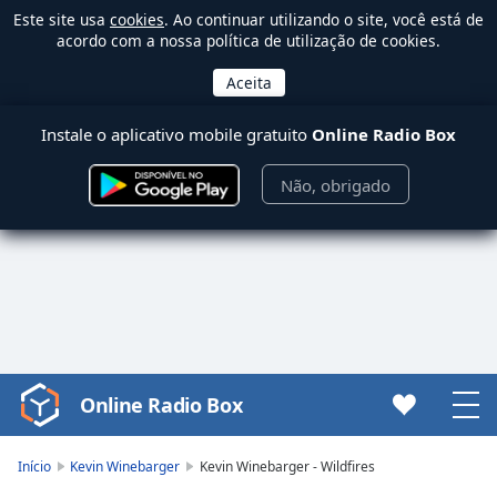
Este site usa
cookies
. Ao continuar utilizando o site, você está de
acordo com a nossa política de utilização de cookies.
Instale o aplicativo mobile gratuito
Online Radio Box
Não, obrigado
Online Radio Box
Video
Player
is
Início
Kevin Winebarger
Kevin Winebarger - Wildfires
loading.