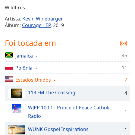
Time
-
Wildfires
-:-
Artista:
Kevin Winebarger
1x
Álbum:
Courage - EP
, 2019
Playback
Rate
Foi tocada em
Chapters
45
Jamaica
Chapters
11
Polônia
Descriptions
descriptions
7
Estados Unidos
off
,
113.FM The Crossing
selected
4
Subtitles
WJPP 100.1 - Prince of Peace Catholic
1
subtitles
Radio
settings
,
opens
WUNK Gospel Inspirations
1