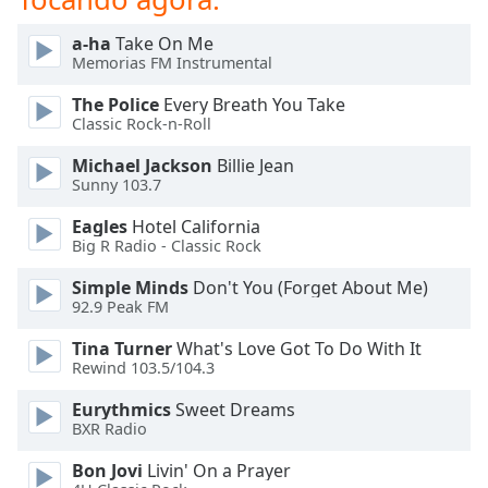
Opacity
a-ha
Take On Me
Memorias FM Instrumental
Caption
The Police
Every Breath You Take
Area
Classic Rock-n-Roll
Background
Color
Michael Jackson
Billie Jean
Sunny 103.7
Opacity
Eagles
Hotel California
Big R Radio - Classic Rock
Simple Minds
Don't You (Forget About Me)
Font
92.9 Peak FM
Size
Tina Turner
What's Love Got To Do With It
Rewind 103.5/104.3
Text
Edge
Eurythmics
Sweet Dreams
Style
BXR Radio
Bon Jovi
Livin' On a Prayer
Font