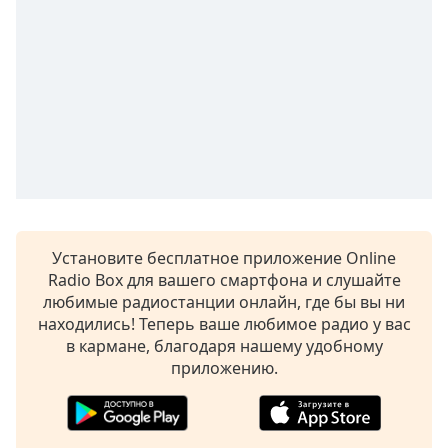
subtitles
settings
dialog
subtitles
off
,
selected
Audio
Track
Picture-
in-
Picture
Установите бесплатное приложение Online
Fullscreen
Radio Box для вашего смартфона и слушайте
This
любимые радиостанции онлайн, где бы вы ни
is
находились! Теперь ваше любимое радио у вас
a
в кармане, благодаря нашему удобному
modal
приложению.
window.
Beginning