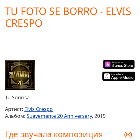
loading.
TU FOTO SE BORRO - ELVIS
Play
Video
CRESPO
Play
Skip
Backward
Skip
Forward
Mute
Current
Time
0:00
/
Duration
-:-
Loaded
:
0.00%
Tu Sonrisa
Stream
Type
LIVE
Артист:
Elvis Crespo
Seek to
Альбом:
Suavemente 20 Anniversary
, 2019
live,
currently
behind
Где звучала композиция
live
LIVE