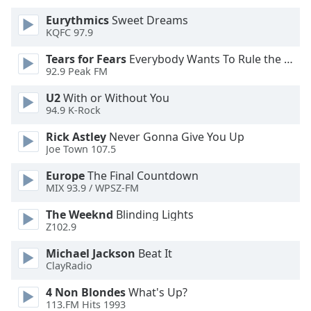
Eurythmics
Sweet Dreams
Opacity
KQFC 97.9
Tears for Fears
Everybody Wants To Rule the World
Caption
92.9 Peak FM
Area
U2
With or Without You
Background
94.9 K-Rock
Color
Rick Astley
Never Gonna Give You Up
Joe Town 107.5
Opacity
Europe
The Final Countdown
MIX 93.9 / WPSZ-FM
Font
Size
The Weeknd
Blinding Lights
Z102.9
Text
Michael Jackson
Beat It
Edge
ClayRadio
Style
4 Non Blondes
What's Up?
113.FM Hits 1993