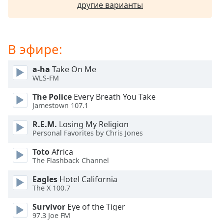
of
другие варианты
dialog
window.
Escape
will
В эфире:
cancel
and
a-ha
Take On Me
close
WLS-FM
the
The Police
Every Breath You Take
window.
Jamestown 107.1
Text
R.E.M.
Losing My Religion
Color
Personal Favorites by Chris Jones
Toto
Africa
The Flashback Channel
Opacity
Eagles
Hotel California
The X 100.7
Text
Background
Survivor
Eye of the Tiger
Color
97.3 Joe FM