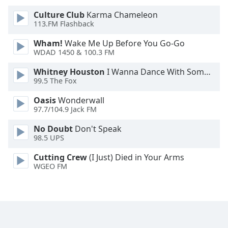
Font
Culture Club
Karma Chameleon
Family
113.FM Flashback
Wham!
Wake Me Up Before You Go-Go
Reset
WDAD 1450 & 100.3 FM
Done
Whitney Houston
I Wanna Dance With Somebody
Close
99.5 The Fox
Modal
Dialog
End
Oasis
Wonderwall
of
97.7/104.9 Jack FM
dialog
No Doubt
Don't Speak
window.
98.5 UPS
Cutting Crew
(I Just) Died in Your Arms
WGEO FM