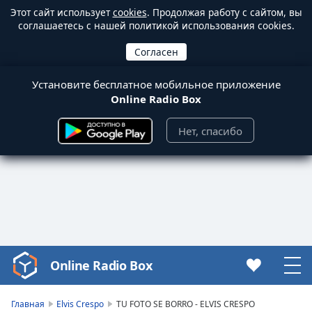
Этот сайт использует
cookies
. Продолжая работу с сайтом, вы
соглашаетесь с нашей политикой использования cookies.
Установите бесплатное мобильное приложение
Online Radio Box
Нет, спасибо
Online Radio Box
Video
Player
is
Главная
Elvis Crespo
TU FOTO SE BORRO - ELVIS CRESPO