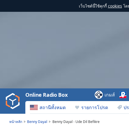
เว็บไซต์นี้ใช้คุกกี้
cookies
โดย
Video
Player
is
loading.
Play
Video
Online Radio Box
เกมส์
Play
Skip
สถานีทั้งหมด
รายการโปรด
ปร
Backward
Skip
Forward
หน้าหลัก
Benny Dayal
Benny Dayal - Ude Dil Befikre
Mute