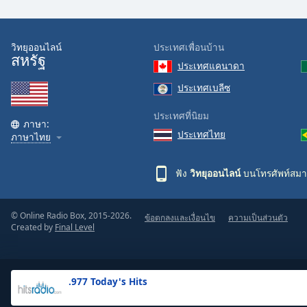
the
window.
วิทยุออนไลน์
ประเทศเพื่อนบ้าน
สหรัฐ
Text
ประเทศแคนาดา
Color
ประเทศเบลีซ
Opacity
ประเทศที่นิยม
ภาษา:
ประเทศไทย
ภาษาไทย
Text
Background
ฟัง
วิทยุออนไลน์
บนโทรศัพท์สมา
Color
© Online Radio Box, 2015-2026.
ข้อตกลงและเงื่อนไข
ความเป็นส่วนตัว
Opacity
Created by
Final Level
Caption
Area
.977 Today's Hits
Background