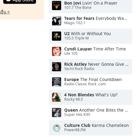
Bon Jovi
Livin' On a Prayer
107.7 The Bone
อื่น ๆ
Tears for Fears
Everybody Wants To Rule the World
Magic 102.1
U2
With or Without You
105.5 Triple M
Cyndi Lauper
Time After Time
Lite 105
Rick Astley
Never Gonna Give You Up
Yacht Rock Radio
Europe
The Final Countdown
Radio Classic Rock .com
4 Non Blondes
What's Up?
Rocky 98.5
Queen
Another One Bites the Dust
Super Hits K95
Culture Club
Karma Chameleon
Power88.FM