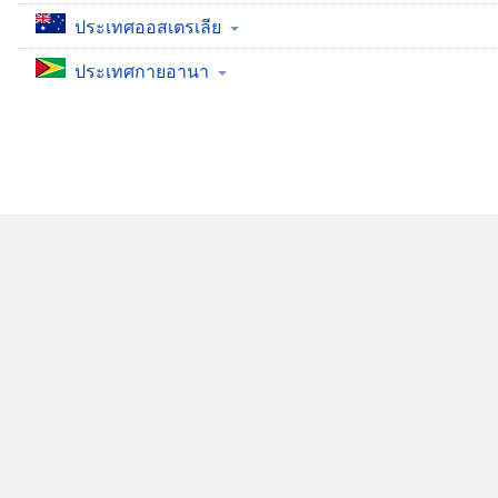
Audio
ประเทศออสเตรเลีย
Track
ประเทศกายอานา
Picture-
in-
Picture
Fullscreen
This
is
a
modal
window.
Beginning
of
dialog
window.
Escape
will
cancel
and
close