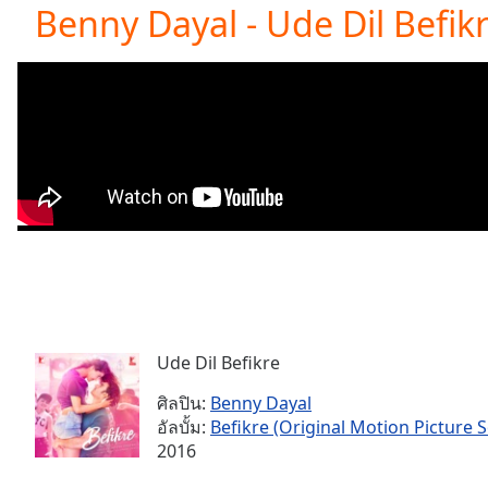
Current
Benny Dayal - Ude Dil Befik
Time
0:00
/
Duration
-:-
Loaded
:
0.00%
0:00
Stream
Type
LIVE
Seek to
live,
currently
behind
live
LIVE
Remaining
Time
-
-:-
Ude Dil Befikre
ศิลปิน:
Benny Dayal
1x
อัลบั้ม:
Befikre (Original Motion Picture 
Playback
2016
Rate