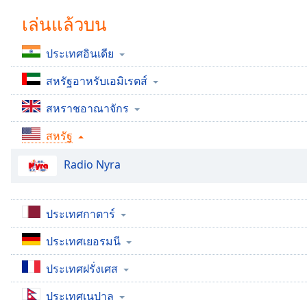
Chapters
เล่นแล้วบน
Chapters
ประเทศอินเดีย
Descriptions
สหรัฐอาหรับเอมิเรตส์
descriptions
off
,
สหราชอาณาจักร
selected
สหรัฐ
Subtitles
Radio Nyra
subtitles
settings
,
opens
subtitles
ประเทศกาตาร์
settings
dialog
ประเทศเยอรมนี
subtitles
ประเทศฝรั่งเศส
off
,
selected
ประเทศเนปาล